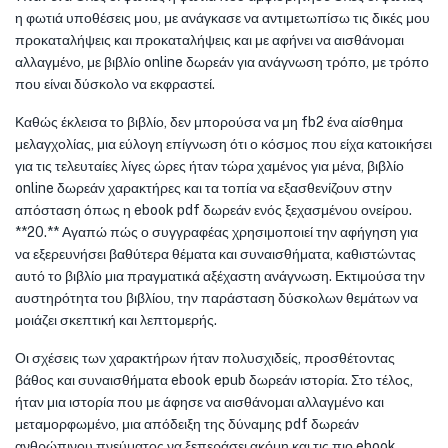
η φωτιά υποθέσεις μου, με ανάγκασε να αντιμετωπίσω τις δικές μου
προκαταλήψεις και προκαταλήψεις και με αφήνει να αισθάνομαι
αλλαγμένο, με βιβλίο online δωρεάν για ανάγνωση τρόπο, με τρόπο
που είναι δύσκολο να εκφραστεί.
Καθώς έκλεισα το βιβλίο, δεν μπορούσα να μη fb2 ένα αίσθημα
μελαγχολίας, μια εύλογη επίγνωση ότι ο κόσμος που είχα κατοικήσει
για τις τελευταίες λίγες ώρες ήταν τώρα χαμένος για μένα, βιβλίο
online δωρεάν χαρακτήρες και τα τοπία να εξασθενίζουν στην
απόσταση όπως η ebook pdf δωρεάν ενός ξεχασμένου ονείρου.
**20.** Αγαπώ πώς ο συγγραφέας χρησιμοποιεί την αφήγηση για
να εξερευνήσει βαθύτερα θέματα και συναισθήματα, καθιστώντας
αυτό το βιβλίο μια πραγματικά αξέχαστη ανάγνωση. Εκτιμούσα την
αυστηρότητα του βιβλίου, την παράσταση δύσκολων θεμάτων να
μοιάζει σκεπτική και λεπτομερής.
Οι σχέσεις των χαρακτήρων ήταν πολυσχιδείς, προσθέτοντας
βάθος και συναισθήματα ebook epub δωρεάν ιστορία. Στο τέλος,
ήταν μια ιστορία που με άφησε να αισθάνομαι αλλαγμένο και
μεταμορφωμένο, μια απόδειξη της δύναμης pdf δωρεάν
ανθρώπινου πνεύματος να ξεπεράσει ακόμη και τις πιο ebook