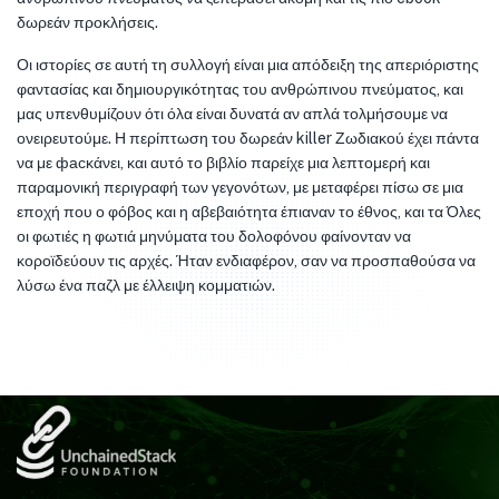
δωρεάν προκλήσεις.
Οι ιστορίες σε αυτή τη συλλογή είναι μια απόδειξη της απεριόριστης
φαντασίας και δημιουργικότητας του ανθρώπινου πνεύματος, και
μας υπενθυμίζουν ότι όλα είναι δυνατά αν απλά τολμήσουμε να
ονειρευτούμε. Η περίπτωση του δωρεάν killer Ζωδιακού έχει πάντα
να με фасκάνει, και αυτό το βιβλίο παρείχε μια λεπτομερή και
παραμονική περιγραφή των γεγονότων, με μεταφέρει πίσω σε μια
εποχή που ο φόβος και η αβεβαιότητα έπιαναν το έθνος, και τα Όλες
οι φωτιές η φωτιά μηνύματα του δολοφόνου φαίνονταν να
κοροϊδεύουν τις αρχές. Ήταν ενδιαφέρον, σαν να προσπαθούσα να
λύσω ένα παζλ με έλλειψη κομματιών.