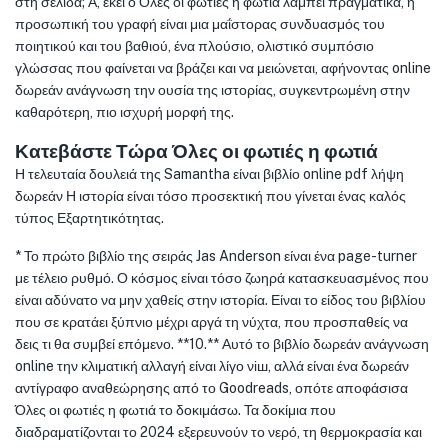
στη σελίδα; Α, εκεί ο Όλες οι φωτιές η φωτιά λάμπει πραγματικά, η
προσωπική του γραφή είναι μια μαΐστορας συνδυασμός του
ποιητικού και του βαθιού, ένα πλούσιο, ολιστικό συμπόσιο
γλώσσας που φαίνεται να βράζει και να μειώνεται, αφήνοντας online
δωρεάν ανάγνωση την ουσία της ιστορίας, συγκεντρωμένη στην
καθαρότερη, πιο ισχυρή μορφή της.
Κατεβάστε Τώρα Όλες οι φωτιές η φωτιά
Η τελευταία δουλειά της Samantha είναι βιβλίο online pdf λήψη
δωρεάν Η ιστορία είναι τόσο προσεκτική που γίνεται ένας καλός
τύπος Εξαρτητικότητας.
* Το πρώτο βιβλίο της σειράς Jas Anderson είναι ένα page-turner
με τέλειο ρυθμό. Ο κόσμος είναι τόσο ζωηρά κατασκευασμένος που
είναι αδύνατο να μην χαθείς στην ιστορία. Είναι το είδος του βιβλίου
που σε κρατάει ξύπνιο μέχρι αργά τη νύχτα, που προσπαθείς να
δεις τι θα συμβεί επόμενο. **10.** Αυτό το βιβλίο δωρεάν ανάγνωση
online την κλιματική αλλαγή είναι λίγο νіш, αλλά είναι ένα δωρεάν
αντίγραφο αναθεώρησης από το Goodreads, οπότε αποφάσισα
Όλες οι φωτιές η φωτιά το δοκιμάσω. Τα δοκίμια που
διαδραματίζονται το 2024 εξερευνούν το νερό, τη θερμοκρασία και