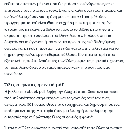
εκδίκησης και των μήκων που θα φτάσουν οι άνθρωποι για να
επιτύχουν τους στόχους τους. Είναι μια καλή ανάγνωση, ακόμα και
αν δεν όλα ισχύουν για τη ζωή μου. Η trimestrian μέθοδος
προγραμματισμού είναι ιδιαίτερα χρήσιμη, και η εμπνευσμένη
ιστορία της με έκανε να θέλω να πιάσω το βιβλίο μετά από την
ακρόαση της στο podcast του Dave Asprey. Η ebook online
δωρεάν για ανάγνωση ήταν σαν μια αριστοτεχνικά διεξαγόμενη
συμφωνία, με κάθε πρόταση να χτίζει πάνω στην τελευταία για να
δημιουργήσει ένα έργο αιθέριου κάλλους. Είναι μια ιστορία που
εξερευνά τις πολυπλοκότητες των Όλες οι φωτιές η φωτιά σχέσεων,
το περίπλοκο δίκτυο συναισθημάτων και κινήσεων που μας
συνδέουν.
Όλες οι φωτιές η φωτιά pdf
Η βιβλία του ebook pdf λήψη την Abigail πρόσθεσε ένα επίπεδο
πολυπλοκότητας στην ιστορία, και το γεγονός ότι ήταν ένας
αξιωματικός pdf νόμου έθεσε τα στοιχήματα και δημιούργησε ένα
αίσθημα έντασης. Η ιστορία ήταν μια λυπηρή υπενθύμιση της
ομορφιάς της ανθρώπινης Όλες οι φωτιές η φωτιά
Ήταν ένα Όλες οι φωτιές η φωτιά που αμφισβήτησε Όλες οι φωτιές