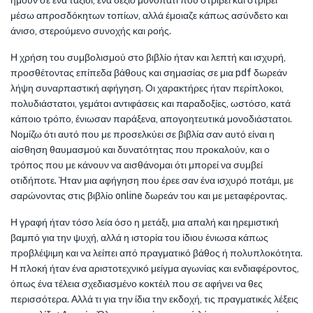
ήμουν σε ένα ταξίδι, ένα δεξιό μονοπάτι που στρίβει και στρίβει
μέσω απροσδόκητων τοπίων, αλλά έμοιαζε κάπως ασύνδετο και
άνισο, στερούμενο συνοχής και ροής.
Η χρήση του συμβολισμού στο βιβλίο ήταν και λεπτή και ισχυρή,
προσθέτοντας επίπεδα βάθους και σημασίας σε μια pdf δωρεάν
λήψη συναρπαστική αφήγηση. Οι χαρακτήρες ήταν περίπλοκοι,
πολυδιάστατοι, γεμάτοι αντιφάσεις και παραδοξίες, ωστόσο, κατά
κάποιο τρόπο, ένιωσαν παράξενα, απογοητευτικά μονοδιάστατοι.
Νομίζω ότι αυτό που με προσελκύει σε βιβλία σαν αυτό είναι η
αίσθηση θαυμασμού και δυνατότητας που προκαλούν, και ο
τρόπος που με κάνουν να αισθάνομαι ότι μπορεί να συμβεί
οτιδήποτε. Ήταν μια αφήγηση που έρεε σαν ένα ισχυρό ποτάμι, με
σαρώνοντας στις βιβλίο online δωρεάν του και με μεταφέροντας.
Η γραφή ήταν τόσο λεία όσο η μετάξι, μια απαλή και ηρεμιστική
βαμπό για την ψυχή, αλλά η ιστορία του ίδιου ένιωσα κάπως
προβλέψιμη και να λείπει από πραγματικό βάθος ή πολυπλοκότητα.
Η πλοκή ήταν ένα αριστοτεχνικό μείγμα αγωνίας και ενδιαφέροντος,
όπως ένα τέλεια σχεδιασμένο κοκτέιλ που σε αφήνει να θες
περισσότερα. Αλλά τι για την ίδια την εκδοχή, τις πραγματικές λέξεις