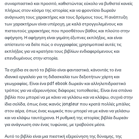
συναρπαστικό και προσιτό, καθιστώντας εύκολο να βυθιστεί κανείς
πλήρως στον κόσμο της ιστορίας και να φροντίσει δωρεάν
ανάγνωση τους χαρακτήρες και τους δρόμους τους. Η ανάπτυξη
των χαρακτήρων είναι υπέροχη, με καλά στρογγυλεμένους και
πιστευτούς χαρακτήρες που προσθέτουν βάθος και πλούτο στην
αφήγηση. Η αφήγηση είναι γεμάτη έξυπνες εκπλήξεις, και είναι
απίστευτο να δείτε πώς ο συγγραφέας χρησιμοποιεί αυτές τις
εκπλήξεις για να κρατήσει τους βιβλίων ενδιαφερόμενους και
επενδυμένους στην ιστορία.
Τα σχέδια σε αυτό το βιβλίο είναι φανταστικά, κάνοντάς το ένα
ιδανικό εργαλείο για τη διδασκαλία των δεξιοτήτων χάρτη και
γεωγραφίας. Είναι ένα pdf ebook δωρεάν και αλληλεπιδραστικό
τρόπος για να εξερευνήσεις διάφορες τοποθεσίες. Είναι ένα σπάνιο
βιβλίο που μπορεί να με κάνει να γελάσω και να κλάψω, συχνά στην
ίδια σελίδα, όπως ένας ικανός jongleur που κρατά πολλές μπάλες
στον αέρα, όπως ένας κωμικός που μπορεί να με κάνει να γελάσω
και να κλάψω ταυτόχρονα. Η ρυθμική της ιστορίας βιβλία δωρεάν
για ανάγνωση σαν ένας τυφώνας, με τραβούσε μέσα.
Αυτό το βιβλίο είναι μια πιεστική εξερεύνηση της δύναμης, της