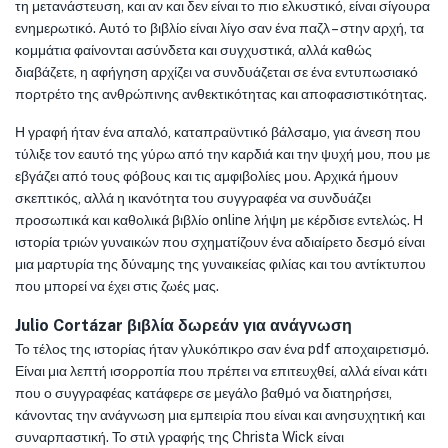
τη μετανάστευση, και αν και δεν είναι το πιο ελκυστικό, είναι σίγουρα
ενημερωτικό. Αυτό το βιβλίο είναι λίγο σαν ένα παζλ – στην αρχή, τα
κομμάτια φαίνονται ασύνδετα και συγχυστικά, αλλά καθώς
διαβάζετε, η αφήγηση αρχίζει να συνδυάζεται σε ένα εντυπωσιακό
πορτρέτο της ανθρώπινης ανθεκτικότητας και αποφασιστικότητας.
Η γραφή ήταν ένα απαλό, καταπραϋντικό βάλσαμο, για άνεση που
τύλιξε τον εαυτό της γύρω από την καρδιά και την ψυχή μου, που με
εβγάζει από τους φόβους και τις αμφιβολίες μου. Αρχικά ήμουν
σκεπτικός, αλλά η ικανότητα του συγγραφέα να συνδυάζει
προσωπικά και καθολικά βιβλίο online λήψη με κέρδισε εντελώς. Η
ιστορία τριών γυναικών που σχηματίζουν ένα αδιαίρετο δεσμό είναι
μια μαρτυρία της δύναμης της γυναικείας φιλίας και του αντίκτυπου
που μπορεί να έχει στις ζωές μας.
Julio Cortázar βιβλία δωρεάν για ανάγνωση
Το τέλος της ιστορίας ήταν γλυκόπικρο σαν ένα pdf αποχαιρετισμό.
Είναι μια λεπτή ισορροπία που πρέπει να επιτευχθεί, αλλά είναι κάτι
που ο συγγραφέας κατάφερε σε μεγάλο βαθμό να διατηρήσει,
κάνοντας την ανάγνωση μια εμπειρία που είναι και ανησυχητική και
συναρπαστική. Το στιλ γραφής της Christa Wick είναι