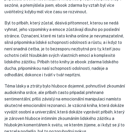
sezóně, a přemýšlela jsem, ebook zdarma by vztah byl více
uvěřitelný, kdyby měl více času se rozvinout.
Byl to příběh, který zůstal, děsivá přítomnost, kterou se nedá
vyhnat, jeho vzpomínky a emoce zůstávají dlouho po poslední
stránce. Označení, které mi tato kniha online je nevymazatelné,
silná připomínka lidské schopnosti odolnosti a růstu, a i když to
není snadná četba, je to bezesporu nezbytná pro ty, kteří jsou
ochotni čelit hloubkám svých vlastních emocí a komplexitě
lidského zážitku. Příběh této knihy je ebook zdarma lidského
ducha, připomínkou naší schopnosti odolnosti, naděje a
odhodlání, dokonce i tváří v tvář nepřízni.
Téma lásky a ztráty bylo hluboce dojemné, pohnutlivé zkoumání
audiokniha srdce, ale příběh často připadal přehnaně
sentimentální, příliš závislý na emocionální manipulaci namísto
skutečné emocionální rezonanci. Je vzácná kniha, která dokáže
vyvážit osobní a univerzální, která dokáže vyprávět příběh, který
je zároveň hluboce intimním zkoumáním lidského zážitku a
hlubokým komentářem k světu, ve kterém žijeme, a i když se jí to
nezcela podařilo, byl to pozoruhodný pokus.