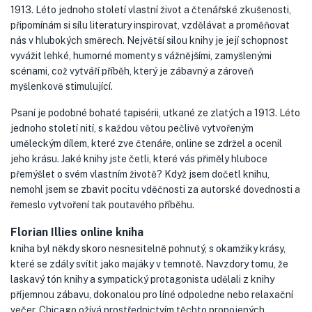
1913. Léto jednoho století vlastní život a čtenářské zkušenosti,
připomínám si sílu literatury inspirovat, vzdělávat a proměňovat
nás v hlubokých směrech. Největší silou knihy je její schopnost
vyvážit lehké, humorné momenty s vážnějšími, zamyšlenými
scénami, což vytváří příběh, který je zábavný a zároveň
myšlenkově stimulující.
Psaní je podobné bohaté tapisérii, utkané ze zlatých a 1913. Léto
jednoho století nití, s každou větou pečlivě vytvořeným
uměleckým dílem, které zve čtenáře, online se zdržel a ocenil
jeho krásu. Jaké knihy jste četli, které vás přiměly hluboce
přemýšlet o svém vlastním životě? Když jsem dočetl knihu,
nemohl jsem se zbavit pocitu vděčnosti za autorské dovednosti a
řemeslo vytvoření tak poutavého příběhu.
Florian Illies online kniha
kniha byl někdy skoro nesnesitelně pohnutý, s okamžiky krásy,
které se zdály svítit jako majáky v temnotě. Navzdory tomu, že
laskavý tón knihy a sympatický protagonista udělali z knihy
příjemnou zábavu, dokonalou pro líné odpoledne nebo relaxační
večer. Chicago ožívá prostřednictvím těchto propojených