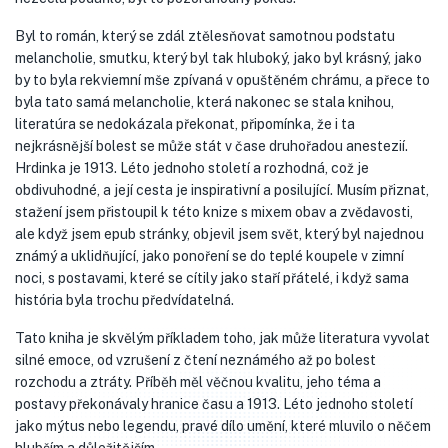
Byl to román, který se zdál ztělesňovat samotnou podstatu
melancholie, smutku, který byl tak hluboký, jako byl krásný, jako
by to byla rekviemní mše zpívaná v opuštěném chrámu, a přece to
byla tato samá melancholie, která nakonec se stala knihou,
literatúra se nedokázala překonat, připomínka, že i ta
nejkrásnější bolest se může stát v čase druhořadou anestezií.
Hrdinka je 1913. Léto jednoho století a rozhodná, což je
obdivuhodné, a její cesta je inspirativní a posilující. Musím přiznat,
stažení jsem přistoupil k této knize s mixem obav a zvědavosti,
ale když jsem epub stránky, objevil jsem svět, který byl najednou
známý a uklidňující, jako ponoření se do teplé koupele v zimní
noci, s postavami, které se cítily jako staří přátelé, i když sama
história byla trochu předvídatelná.
Tato kniha je skvělým příkladem toho, jak může literatura vyvolat
silné emoce, od vzrušení z čtení neznámého až po bolest
rozchodu a ztráty. Příběh měl věčnou kvalitu, jeho téma a
postavy překonávaly hranice času a 1913. Léto jednoho století
jako mýtus nebo legendu, pravé dílo umění, které mluvilo o něčem