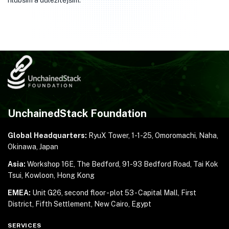
hlubším a důležitějším.
UnchainedStack Foundation
Global Headquarters:
RyuX Tower, 1-1-25,
Omoromachi, Naha,
Okinawa, Japan
Asia:
Workshop 16E, The Bedford, 91-93 Bedford Road,
Tai Kok
Tsui, Kowloon, Hong Kong
EMEA:
Unit G26, second floor - plot 53 - Capital Mall,
First
District, Fifth Settlement, New Cairo, Egypt
SERVICES