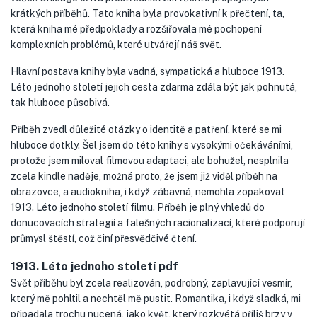
krátkých příběhů. Tato kniha byla provokativní k přečtení, ta,
která kniha mé předpoklady a rozšiřovala mé pochopení
komplexních problémů, které utvářejí náš svět.
Hlavní postava knihy byla vadná, sympatická a hluboce 1913.
Léto jednoho století jejich cesta zdarma zdála být jak pohnutá,
tak hluboce působivá.
Příběh zvedl důležité otázky o identitě a patření, které se mi
hluboce dotkly. Šel jsem do této knihy s vysokými očekáváními,
protože jsem miloval filmovou adaptaci, ale bohužel, nesplnila
zcela kindle naděje, možná proto, že jsem již viděl příběh na
obrazovce, a audiokniha, i když zábavná, nemohla zopakovat
1913. Léto jednoho století filmu. Příběh je plný vhledů do
donucovacích strategií a falešných racionalizací, které podporují
průmysl štěstí, což činí přesvědčivé čtení.
1913. Léto jednoho století pdf
Svět příběhu byl zcela realizován, podrobný, zaplavující vesmír,
který mě pohltil a nechtěl mě pustit. Romantika, i když sladká, mi
připadala trochu nucená, jako květ, který rozkvétá příliš brzy v