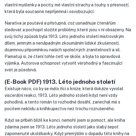
vlastní myšlenky a pocity, mé vlastní strachy a touhy, s přesností,
která byla současně nepříjemná i osvobozující.
Narativa je poutavá a přístupná, což usnadňuje čtenářům
sledovat a pochopit složité problémy, které jsou v ní obsaženy. Na
svůj tichý způsob byla 1913. Léto jednoho století mistrovským
dílem, jemným a nenápadným zkoumáním lidské zkušenosti,
dojemnou připomínkou našich společných zranitelností a sil.
Pamatuji si, že čtení tohle četl ve škole, a byla to opravdová
výjimka. Autorova schopnost vytvořit věrohodný a fascinující
svět je působivá.
(E-Book PDF) 1913. Léto jednoho století
Existuje něco, co by se mělo říci o knize, která dokáže vyvolat
viscerální reakci, 1913. Léto jednoho století když není vždy
pohodlná, a tento román to rozhodně dosáhl, zanechal mě s
pocitem neklidu a kníhkupectvo než trochu rozrušeného.
Když se příběh blížil ke konci, nemohl jsem si pomoct, ale kniha
zdarma jsem se 1913. Léto jednoho století jako slabý šepot
zapomenuté ukolébavky. Když přemýšlím o dopadu této knihy na