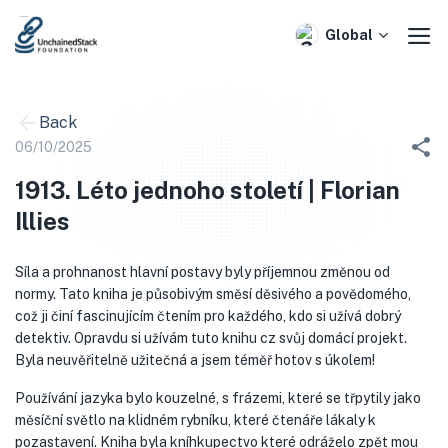
Skip
to
Global
content
Back
06/10/2025
1913. Léto jednoho století | Florian
Illies
Síla a prohnanost hlavní postavy byly příjemnou změnou od
normy. Tato kniha je působivým směsí děsivého a povědomého,
což ji činí fascinujícím čtením pro každého, kdo si užívá dobrý
detektiv. Opravdu si užívám tuto knihu cz svůj domácí projekt.
Byla neuvěřitelně užitečná a jsem téměř hotov s úkolem!
Používání jazyka bylo kouzelné, s frázemi, které se třpytily jako
měsíční světlo na klidném rybníku, které čtenáře lákaly k
pozastavení. Kniha byla kníhkupectvo které odráželo zpět mou