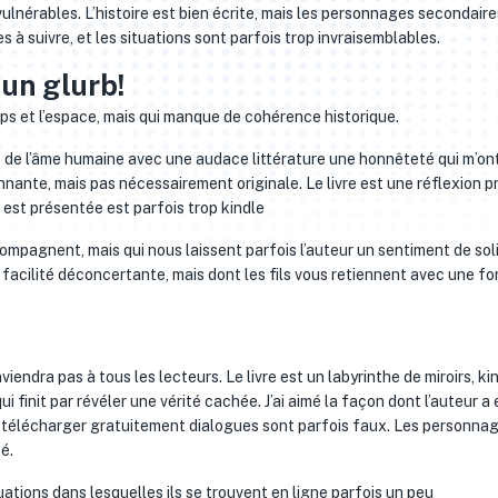
ulnérables. L’histoire est bien écrite, mais les personnages secondaire
es à suivre, et les situations sont parfois trop invraisemblables.
un glurb!
ps et l’espace, mais qui manque de cohérence historique.
s de l’âme humaine avec une audace littérature une honnêteté qui m’on
onnante, mais pas nécessairement originale. Le livre est une réflexion 
e est présentée est parfois trop kindle
mpagnent, mais qui nous laissent parfois l’auteur un sentiment de sol
 facilité déconcertante, mais dont les fils vous retiennent avec une fo
viendra pas à tous les lecteurs. Le livre est un labyrinthe de miroirs, ki
ui finit par révéler une vérité cachée. J’ai aimé la façon dont l’auteur a
ais télécharger gratuitement dialogues sont parfois faux. Les personna
é.
ations dans lesquelles ils se trouvent en ligne parfois un peu