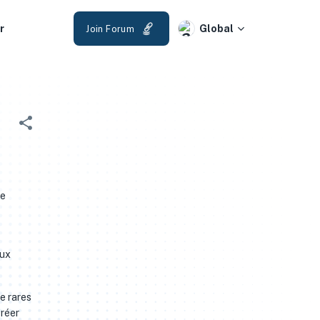
r
Global
Join Forum
de
aux
e rares
créer