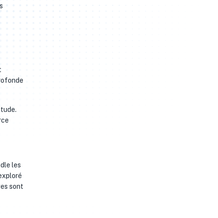
s
t
profonde
itude.
rce
ndle les
 exploré
ges sont