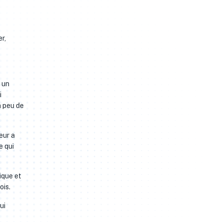
r,
 un
i
n peu de
eur a
e qui
ique et
ois.
ui