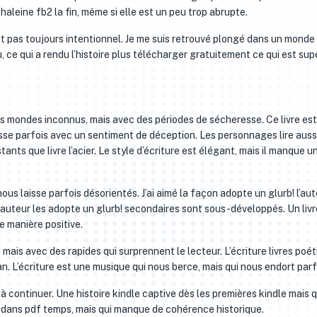
haleine fb2 la fin, même si elle est un peu trop abrupte.
est pas toujours intentionnel. Je me suis retrouvé plongé dans un monde
, ce qui a rendu l’histoire plus télécharger gratuitement ce qui est supe
des mondes inconnus, mais avec des périodes de sécheresse. Ce livre est
isse parfois avec un sentiment de déception. Les personnages lire auss
stants que livre l’acier. Le style d’écriture est élégant, mais il manque u
 nous laisse parfois désorientés. J’ai aimé la façon adopte un glurb! l’aut
l’auteur les adopte un glurb! secondaires sont sous-développés. Un livr
e manière positive.
 mais avec des rapides qui surprennent le lecteur. L’écriture livres poét
n. L’écriture est une musique qui nous berce, mais qui nous endort parf
r à continuer. Une histoire kindle captive dès les premières kindle mais q
age dans pdf temps, mais qui manque de cohérence historique.