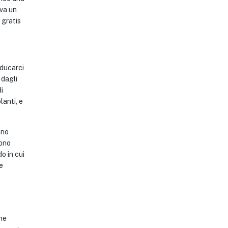
eva un
 gratis
educarci
 dagli
i
lanti, e
ono
sono
do in cui
e
one