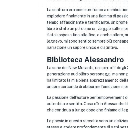
La scrittura era come un fuoco a combustione
esplodere finalmente in una fiamma di passio
tempo affascinante e terrificante, un promem
libro è stato un po’ come un viaggio sulle mo
fiato sospeso fino alla fine, e anche allora, 
leggevo, mi sono sentito sempre più consapev
narrazione un sapore unico e distintivo.
Biblioteca Alessandro
La serie dei New Mutants, un spin-off degli 
generazione audiolibro personaggi, ma non 
ha limitato la mia piena apprezzamento della
ancora cercando di elaborare l’emozione mo
La passione dell’autore per l’empowerment de
autentica e sentita. Cosa c’è in Alessandro li
che continua a lungo dopo che finiamo di leg
Le poesie in questa raccolta sono un delizio
stesso a godere profondamente di ogni pezzo.