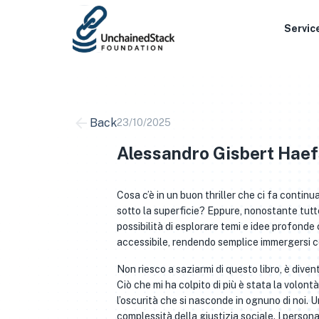
Skip
to
Servic
content
Back
23/10/2025
Alessandro Gisbert Haef
Cosa c’è in un buon thriller che ci fa continu
sotto la superficie? Eppure, nonostante tutt
possibilità di esplorare temi e idee profonde 
accessibile, rendendo semplice immergersi 
Non riesco a saziarmi di questo libro, è div
Ciò che mi ha colpito di più è stata la volont
l’oscurità che si nasconde in ognuno di noi
complessità della giustizia sociale. I person