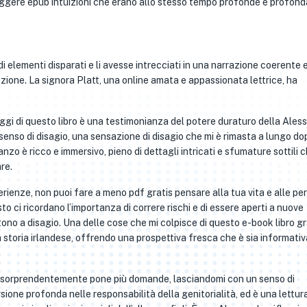
eggere epub intuizioni che erano allo stesso tempo profonde e profo
 elementi disparati e li avesse intrecciati in una narrazione coerente 
zione. La signora Platt, una online amata e appassionata lettrice, ha
aggi di questo libro è una testimonianza del potere duraturo della Ales
 senso di disagio, una sensazione di disagio che mi è rimasta a lungo do
anzo è ricco e immersivo, pieno di dettagli intricati e sfumature sottili 
re.
rienze, non puoi fare a meno pdf gratis pensare alla tua vita e alle pe
o ci ricordano l’importanza di correre rischi e di essere aperti a nuove
ono a disagio. Una delle cose che mi colpisce di questo e-book libro gr
la storia irlandese, offrendo una prospettiva fresca che è sia informati
te, sorprendentemente pone più domande, lasciandomi con un senso di
sione profonda nelle responsabilità della genitorialità, ed è una lettur