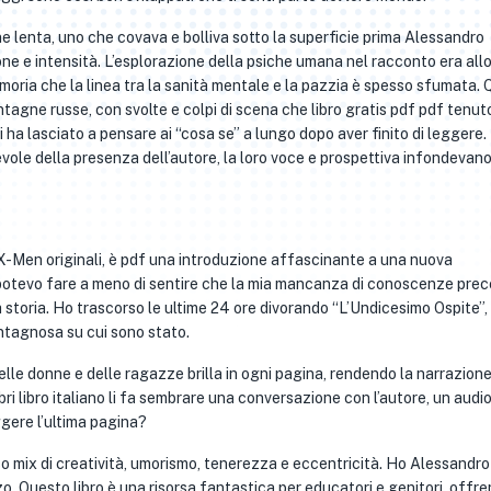
 lenta, uno che covava e bolliva sotto la superficie prima Alessandro
ne e intensità. L’esplorazione della psiche umana nel racconto era all
oria che la linea tra la sanità mentale e la pazzia è spesso sfumata.
ntagne russe, con svolte e colpi di scena che libro gratis pdf pdf tenuto
mi ha lasciato a pensare ai “cosa se” a lungo dopo aver finito di leggere
ole della presenza dell’autore, la loro voce e prospettiva infondevano
X-Men originali, è pdf una introduzione affascinante a una nuova
potevo fare a meno di sentire che la mia mancanza di conoscenze prec
 storia. Ho trascorso le ultime 24 ore divorando “L’Undicesimo Ospite”,
ntagnosa su cui sono stato.
lle donne e delle ragazze brilla in ogni pagina, rendendo la narrazion
bri libro italiano li fa sembrare una conversazione con l’autore, un audio
gere l’ultima pagina?
so mix di creatività, umorismo, tenerezza e eccentricità. Ho Alessandr
 Questo libro è una risorsa fantastica per educatori e genitori, offr