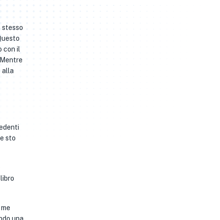
o stesso
 Questo
 con il
. Mentre
 alla
edenti
 e sto
e
libro
o me
endo una