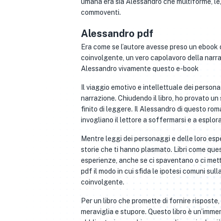
umana era sia Alessandro che multiforme, l
commoventi.
Alessandro pdf
Era come se l’autore avesse preso un ebook di
coinvolgente, un vero capolavoro della narra
Alessandro vivamente questo e-book
Il viaggio emotivo e intellettuale dei person
narrazione. Chiudendo il libro, ho provato un
finito di leggere. Il Alessandro di questo rom
invogliano il lettore a soffermarsi e a esplora
Mentre leggi dei personaggi e delle loro espe
storie che ti hanno plasmato. Libri come quest
esperienze, anche se ci spaventano o ci mett
pdf il modo in cui sfida le ipotesi comuni sul
coinvolgente.
Per un libro che promette di fornire rispos
meraviglia e stupore. Questo libro è un’immer