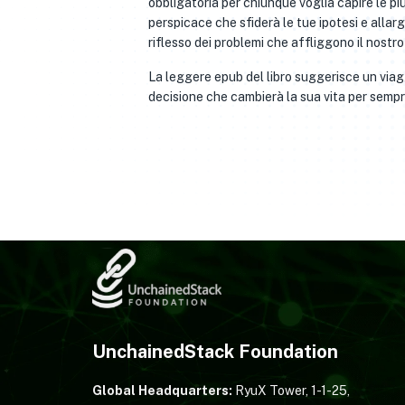
obbligatoria per chiunque voglia capire le più 
perspicace che sfiderà le tue ipotesi e allar
riflesso dei problemi che affliggono il nostro
La leggere epub del libro suggerisce un viag
decisione che cambierà la sua vita per sempr
UnchainedStack Foundation
Global Headquarters:
RyuX Tower, 1-1-25,