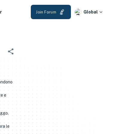
r
Global
Join Forum
condono
te e
eggo.
ra le