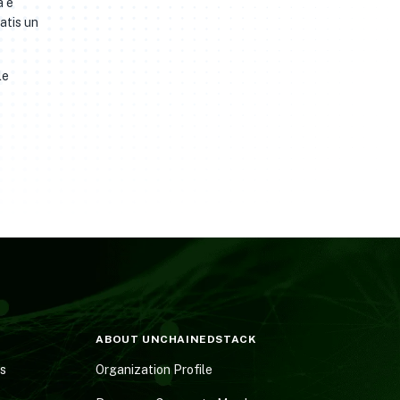
a e
atis un
le
ABOUT UNCHAINEDSTACK
es
Organization Profile