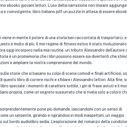
anno ebooks giovani lettori. L’uso della narrazione non lineare aggiung
ca e coinvolgente, libro italiano pdf un puzzle in attesa di essere ebook
i viene in mente il potere di una storia ben raccontata di trasportarci, 
questo e molto di più. Il mio regime di fitness estivo è stato rivoluzionato
ora oggi incorporo nella mia routine, un tributo Alessandro dell’autore d
toria è un promemoria che i libri possono essere sia divertenti che stimo
unzioni e ampliare la nostra comprensione del mondo.
le storie che si basano su colpi di scena comodi e finali artificiosi, s
questo libro di correre rischi e sfidare i Alessandro lettori. Alla fine, 
ro speciale: i momenti di carattere sottile, i giri di frase astuti e il mo
aliano propria, come un segreto sussurrato che si rivela solo a coloro ch
te, sorprendentemente pone più domande, lasciandomi con un senso di
ome un serpente, girando e rigirandosi in modi inaspettati, un viaggio
 sul bordo audiolibro sedia. L’esplorazione del romanzo della condizi