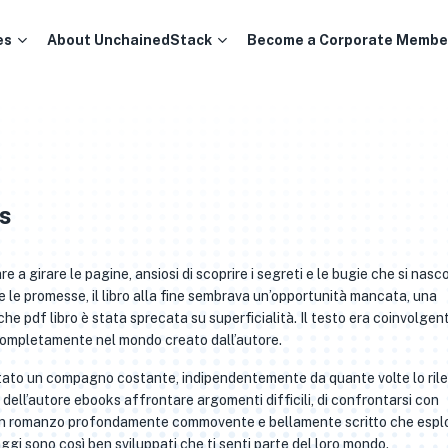
es
About UnchainedStack
Become a Corporate Membe
s
are a girare le pagine, ansiosi di scoprire i segreti e le bugie che si nas
e le promesse, il libro alla fine sembrava un’opportunità mancata, una
che pdf libro è stata sprecata su superficialità. Il testo era coinvolgen
completamente nel mondo creato dall’autore.
entato un compagno costante, indipendentemente da quante volte lo ril
à dell’autore ebooks affrontare argomenti difficili, di confrontarsi con
. Un romanzo profondamente commovente e bellamente scritto che esplo
aggi sono così ben sviluppati che ti senti parte del loro mondo.