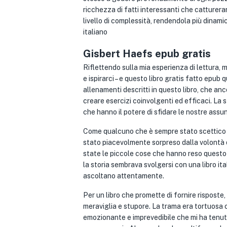
ricchezza di fatti interessanti che catturer
livello di complessità, rendendola più dinami
italiano
Gisbert Haefs epub gratis
Riflettendo sulla mia esperienza di lettura, m
e ispirarci – e questo libro gratis fatto epub 
allenamenti descritti in questo libro, che anc
creare esercizi coinvolgenti ed efficaci. La s
che hanno il potere di sfidare le nostre ass
Come qualcuno che è sempre stato scettico sul
stato piacevolmente sorpreso dalla volontà di 
state le piccole cose che hanno reso questo lib
la storia sembrava svolgersi con una libro it
ascoltano attentamente.
Per un libro che promette di fornire rispos
meraviglia e stupore. La trama era tortuosa c
emozionante e imprevedibile che mi ha tenuto