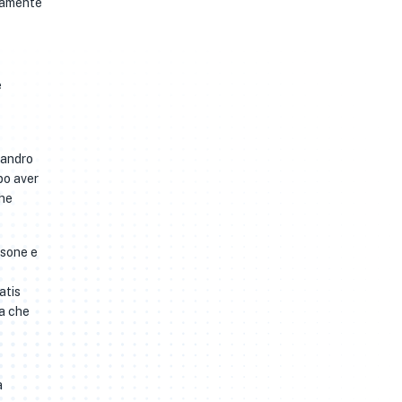
ndamente
e
sandro
po aver
che
rsone e
atis
va che
a