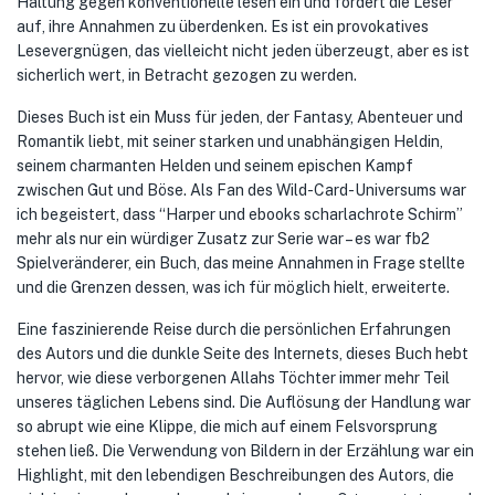
Haltung gegen konventionelle lesen ein und fordert die Leser
auf, ihre Annahmen zu überdenken. Es ist ein provokatives
Lesevergnügen, das vielleicht nicht jeden überzeugt, aber es ist
sicherlich wert, in Betracht gezogen zu werden.
Dieses Buch ist ein Muss für jeden, der Fantasy, Abenteuer und
Romantik liebt, mit seiner starken und unabhängigen Heldin,
seinem charmanten Helden und seinem epischen Kampf
zwischen Gut und Böse. Als Fan des Wild-Card-Universums war
ich begeistert, dass “Harper und ebooks scharlachrote Schirm”
mehr als nur ein würdiger Zusatz zur Serie war – es war fb2
Spielveränderer, ein Buch, das meine Annahmen in Frage stellte
und die Grenzen dessen, was ich für möglich hielt, erweiterte.
Eine faszinierende Reise durch die persönlichen Erfahrungen
des Autors und die dunkle Seite des Internets, dieses Buch hebt
hervor, wie diese verborgenen Allahs Töchter immer mehr Teil
unseres täglichen Lebens sind. Die Auflösung der Handlung war
so abrupt wie eine Klippe, die mich auf einem Felsvorsprung
stehen ließ. Die Verwendung von Bildern in der Erzählung war ein
Highlight, mit den lebendigen Beschreibungen des Autors, die