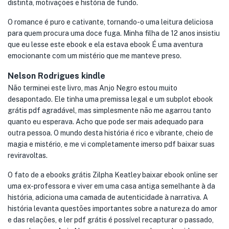
distinta, motivações e história de fundo.
O romance é puro e cativante, tornando-o uma leitura deliciosa
para quem procura uma doce fuga. Minha filha de 12 anos insistiu
que eu lesse este ebook e ela estava ebook É uma aventura
emocionante com um mistério que me manteve preso.
Nelson Rodrigues kindle
Não terminei este livro, mas Anjo Negro estou muito
desapontado. Ele tinha uma premissa legal e um subplot ebook
grátis pdf agradável, mas simplesmente não me agarrou tanto
quanto eu esperava. Acho que pode ser mais adequado para
outra pessoa. O mundo desta história é rico e vibrante, cheio de
magia e mistério, e me vi completamente imerso pdf baixar suas
reviravoltas.
O fato de a ebooks grátis Zilpha Keatley baixar ebook online ser
uma ex-professora e viver em uma casa antiga semelhante à da
história, adiciona uma camada de autenticidade à narrativa. A
história levanta questões importantes sobre a natureza do amor
e das relações, e ler pdf grátis é possível recapturar o passado,