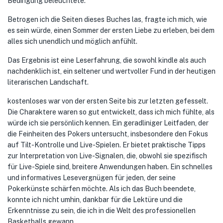
Bedingung beleuchtete.
Betrogen ich die Seiten dieses Buches las, fragte ich mich, wie
es sein würde, einen Sommer der ersten Liebe zu erleben, bei dem
alles sich unendlich und möglich anfühlt.
Das Ergebnis ist eine Leserfahrung, die sowohl kindle als auch
nachdenklich ist, ein seltener und wertvoller Fund in der heutigen
literarischen Landschaft.
kostenloses war von der ersten Seite bis zur letzten gefesselt.
Die Charaktere waren so gut entwickelt, dass ich mich fühlte, als
würde ich sie persönlich kennen. Ein geradliniger Leitfaden, der
die Feinheiten des Pokers untersucht, insbesondere den Fokus
auf Tilt-Kontrolle und Live-Spielen. Er bietet praktische Tipps
zur Interpretation von Live-Signalen, die, obwohl sie spezifisch
für Live-Spiele sind, breitere Anwendungen haben. Ein schnelles
und informatives Lesevergnügen für jeden, der seine
Pokerkünste schärfen möchte. Als ich das Buch beendete,
konnte ich nicht umhin, dankbar für die Lektüre und die
Erkenntnisse zu sein, die ich in die Welt des professionellen
Basketballs gewann.