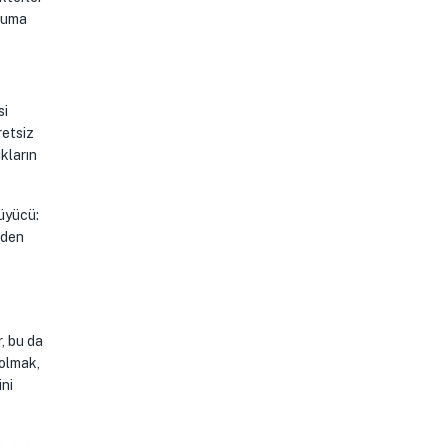
okuma
si
retsiz
ukların
üyücü:
nden
, bu da
 olmak,
ini