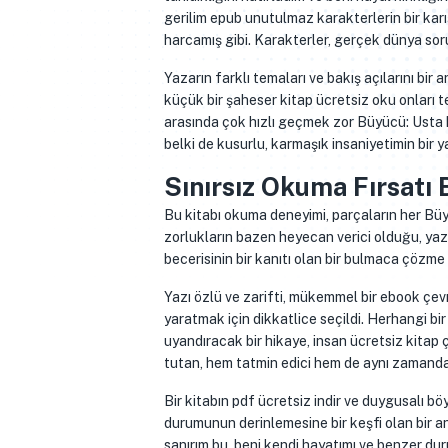
gerilim epub unutulmaz karakterlerin bir karı
harcamış gibi. Karakterler, gerçek dünya sor
Yazarın farklı temaları ve bakış açılarını bir 
küçük bir şaheser kitap ücretsiz oku onları t
arasında çok hızlı geçmek zor Büyücü: Usta k
belki de kusurlu, karmaşık insaniyetimin bir ya
Sınırsız Okuma Fırsatı 
Bu kitabı okuma deneyimi, parçaların her Bü
zorlukların bazen heyecan verici olduğu, yaza
becerisinin bir kanıtı olan bir bulmaca çözm
Yazı özlü ve zarifti, mükemmel bir ebook çevr
yaratmak için dikkatlice seçildi. Herhangi b
uyandıracak bir hikaye, insan ücretsiz kitap
tutan, hem tatmin edici hem de aynı zamanda 
Bir kitabın pdf ücretsiz indir ve duygusalı bö
durumunun derinlemesine bir keşfi olan bir anl
sanırım bu, beni kendi hayatımı ve benzer du