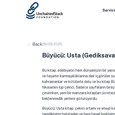
Skip
to
Servic
content
Back
28/09/2025
Büyücü: Usta (Gediksavaş
Bu kitap, edebiyatın hem dünyamızın bir yans
ve hayatın karmaşıklıklarına dair içgörüler s
kahramanlar ve kötülerle dolu ve bu kitap Bü
hikayeleri ilgi çekici. Sadece sayfaların biraz
çevirirken, yeni bir manzara kitapları ücretsiz
beklenmedik yerlere götürüyordu.
Büyücü: Usta kitap, çekici ortamı ve ateşli ka
tanıdıklığını hatırladım ve beni hayal kırıklığ