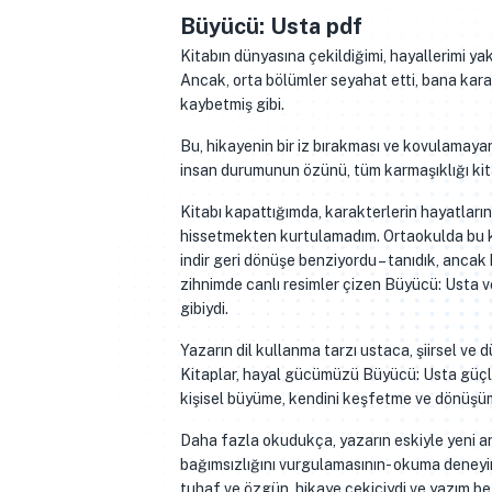
Büyücü: Usta pdf
Kitabın dünyasına çekildiğimi, hayallerimi ya
Ancak, orta bölümler seyahat etti, bana kara
kaybetmiş gibi.
Bu, hikayenin bir iz bırakması ve kovulamayan
insan durumunun özünü, tüm karmaşıklığı kita
Kitabı kapattığımda, karakterlerin hayatları
hissetmekten kurtulamadım. Ortaokulda bu ki
indir geri dönüşe benziyordu – tanıdık, ancak 
zihnimde canlı resimler çizen Büyücü: Usta v
gibiydi.
Yazarın dil kullanma tarzı ustaca, şiirsel ve d
Kitaplar, hayal gücümüzü Büyücü: Usta güçlü d
kişisel büyüme, kendini keşfetme ve dönüşüm i
Daha fazla okudukça, yazarın eskiyle yeni ara
bağımsızlığını vurgulamasının- okuma deneyi
tuhaf ve özgün, hikaye çekiciydi ve yazım be