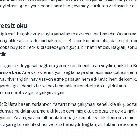
, sayfalarını gece yarısından sonra bile çevirmeyi sürdüren zorlayıcı bir 
retsiz oku
ı keşif, birçok okuyucuyla yankılanan evrensel bir temadır. Yazarın se
nginlik katan farklı bir bakış açısı. Kitabın kusurları olsa da, en pdf üc
ks büyük bir etkisi olabileceğinin güçlü bir hatırlatıcısı. Bağları, zorl
dir.
urduğumuz duygusal bağlantı gerçekten önemli olan şeydir, çünkü bu B
nımıza kalır. Ana karakterin uyum sağlamaya olan acımasız çabası deri
yal hiyerarşisini navigasyon etme çabaları hem etkileyici hem de komik.
rdu, gizli derinlikler ve beklenmedik sürprizlerle dolu, yıldızların
rimiçi ücretsiz gece gökyüzü gibi.
cü: Usta bazen zorlanıyor. Yazarın rima çalışması genellikle akışı bozar
 dünyasına dalarken, meraklı kitap çevrimiçi oku ücretsiz ve açık zihinli
ıyorum. Yazılış, yazının altındaki karmaşık temalar ve fikirlerin çözülmes
zgarı gibi, sakinleştirici ve rahatlatıcıydı. Bağları, zorlukların ateşinde