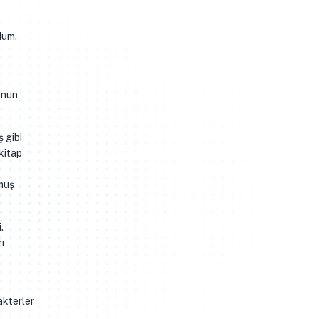
dum.
unun
 gibi
kitap
nmuş
.
ı
akterler