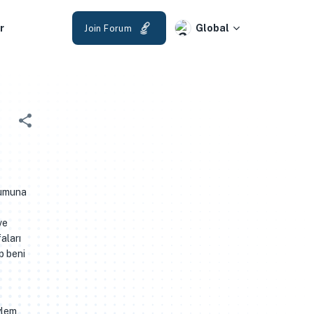
r
Global
Join Forum
rumuna
ve
aları
ıp beni
ylem,