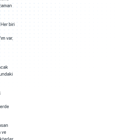
e zaman
Her biri
ım var,
ncak
sundaki
k
yerde
insan
m ve
kterler