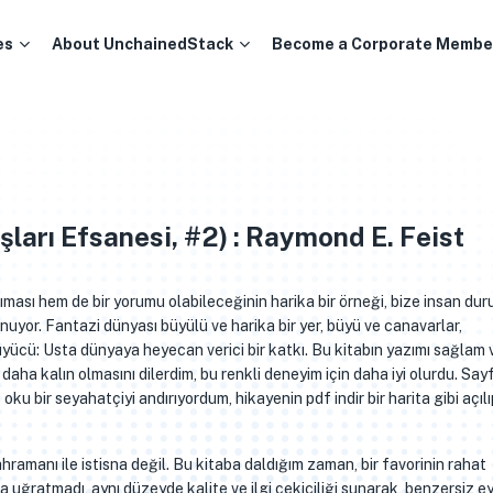
es
About UnchainedStack
Become a Corporate Membe
ları Efsanesi, #2) : Raymond E. Feist
ıması hem de bir yorumu olabileceğinin harika bir örneği, bize insan du
unuyor. Fantazi dünyası büyülü ve harika bir yer, büyü ve canavarlar,
yücü: Usta dünyaya heyecan verici bir katkı. Bu kitabın yazımı sağlam 
 daha kalın olmasını dilerdim, bu renkli deneyim için daha iyi olurdu. Sayf
 oku bir seyahatçiyi andırıyordum, hikayenin pdf indir bir harita gibi açıl
hramanı ile istisna değil. Bu kitaba daldığım zaman, bir favorinin rahat
ına uğratmadı, aynı düzeyde kalite ve ilgi çekiciliği sunarak, benzersiz e