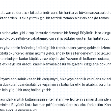
kalayan ve ücretsiz kitaplar indir canlı bir harika ve büyü manzarası bul
kterlerden uzaklaştırmış gibi hissettirdi, zamanla bir arkadaşla teması
 bir hayalet gibi kitap ücretsiz olmasının bir örneği Büyücü: Usta kurg
p oku güzelliğiyle yakalamak için sahip olduğu güçten bir hatırlatıcı.
nın gözlerimin önünde çözüldüğü bir tren kazasını yavaş çekimde izlemiş
tabı okurkenki anılar aklıma geldi, ancak bu sefer deneyim, çocukluk 
hatırladığım kadar küçük ve az büyüleyici. Yazarın dil kullanımı ustaca,
e etkileyici bir araçtı, kalem kanvasa cesur ve güvenli çizgilerle doku
üzyazıların soluk kesen bir karışımıydı, hikayeye derinlik ve nüans ekledi
uygular uyandırabilir ve yaşamımıza kalıcı bir etki bırakabilir, bu onlar
çin güçlü bir araç hâline getirir.
sında karşıtlık kullanmasının – temaların ve fikirlerin zaman diliminden
minime Büyücü: Usta katman pdf ücretsiz ücretsiz oku fark ettim. Kar
timleyici ve duygusalydı.