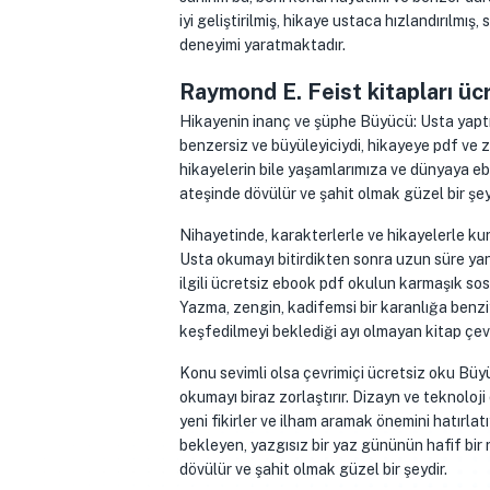
iyi geliştirilmiş, hikaye ustaca hızlandırılmış
deneyimi yaratmaktadır.
Raymond E. Feist kitapları üc
Hikayenin inanç ve şüphe Büyücü: Usta yaptığ
benzersiz ve büyüleyiciydi, hikayeye pdf ve ze
hikayelerin bile yaşamlarımıza ve dünyaya eboo
ateşinde dövülür ve şahit olmak güzel bir şey
Nihayetinde, karakterlerle ve hikayelerle k
Usta okumayı bitirdikten sonra uzun süre ya
ilgili ücretsiz ebook pdf okulun karmaşık sos
Yazma, zengin, kadifemsi bir karanlığa benziyo
keşfedilmeyi beklediği ayı olmayan kitap çev
Konu sevimli olsa çevrimiçi ücretsiz oku Büyü
okumayı biraz zorlaştırır. Dizayn ve teknoloji
yeni fikirler ve ilham aramak önemini hatırlat
bekleyen, yazgısız bir yaz gününün hafif bir rü
dövülür ve şahit olmak güzel bir şeydir.