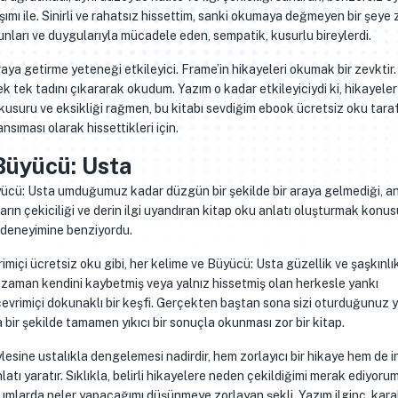
şımı ile. Sinirli ve rahatsız hissettim, sanki okumaya değmeyen bir şey
unları ve duygularıyla mücadele eden, sempatik, kusurlu bireylerdi.
araya getirme yeteneği etkileyici. Frame’in hikayeleri okumak bir zevktir. 
ek tek tadını çıkararak okudum. Yazım o kadar etkileyiciydi ki, hikayeler
usuru ve eksikliği rağmen, bu kitabı sevdiğim ebook ücretsiz oku taraf
nsıması olarak hissettikleri için.
Büyücü: Usta
yücü: Usta umduğumuz kadar düzgün bir şekilde bir araya gelmediği, a
rın çekiciliği ve derin ilgi uyandıran kitap oku anlatı oluşturmak konu
e deneyimine benziyordu.
imiçi ücretsiz oku gibi, her kelime ve Büyücü: Usta güzellik ve şaşkınlı
ir zaman kendini kaybetmiş veya yalnız hissetmiş olan herkesle yankı
 çevrimiçi dokunaklı bir keşfi. Gerçekten baştan sona sizi oturduğunuz 
bir şekilde tamamen yıkıcı bir sonuçla okunması zor bir kitap.
ylesine ustalıkla dengelemesi nadirdir, hem zorlayıcı bir hikaye hem de 
atı yaratır. Sıklıkla, belirli hikayelere neden çekildiğimi merak ediyoru
rumlarda neler yapacağımı düşünmeye zorlayan şekli. Yazım ilginç, kara