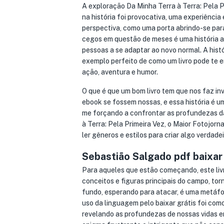
A exploração Da Minha Terra à Terra: Pela P
na história foi provocativa, uma experiênci
perspectiva, como uma porta abrindo-se par
cegos em questão de meses é uma história ar
pessoas a se adaptar ao novo normal. A histó
exemplo perfeito de como um livro pode te en
ação, aventura e humor.
O que é que um bom livro tem que nos faz inve
ebook se fossem nossas, e essa história é u
me forçando a confrontar as profundezas da
à Terra: Pela Primeira Vez, o Maior Fotojorn
ler gêneros e estilos para criar algo verdade
Sebastião Salgado pdf baixar
Para aqueles que estão começando, este livr
conceitos e figuras principais do campo, to
fundo, esperando para atacar, é uma metáfo
uso da linguagem pelo baixar grátis foi com
revelando as profundezas de nossas vidas e