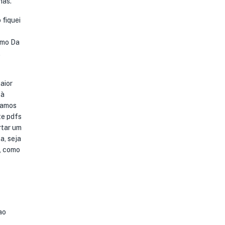
has.
 fiquei
smo Da
.
aior
 à
éramos
te pdfs
rtar um
a, seja
a, como
ao