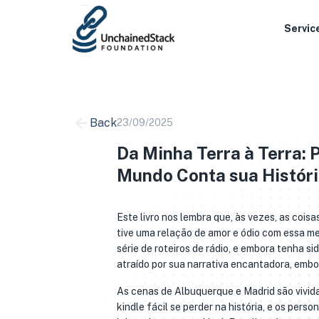
Skip
to
Servic
content
Back
23/09/2025
Da Minha Terra à Terra: P
Mundo Conta sua Histór
Este livro nos lembra que, às vezes, as coi
tive uma relação de amor e ódio com essa mem
série de roteiros de rádio, e embora tenha s
atraído por sua narrativa encantadora, emb
As cenas de Albuquerque e Madrid são vivida
kindle fácil se perder na história, e os pe