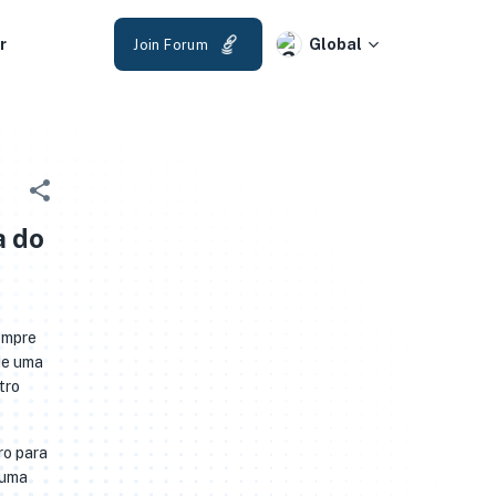
r
Global
Join Forum
a do
Sempre
 de uma
tro
ro para
 uma