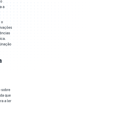
 o
a a
 o
tivações
iências
ica.
ginação
a
é sobre
ida que
a a ler