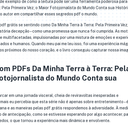
rande exemplo de como a leitura pode ser uma ferramenta poderosa para
 Pela Primeira Vez, o Maior Fotojornalista do Mundo Conta sua Históri
do autor em compartilhar esses segredos pdf o mundo.
 pdf grátis se sentindo como Da Minha Terra à Terra: Pela Primeira Vez,
istória decepção – como uma promessa que nunca foi cumprida. As mo
 e multifacetadas, impulsionadas por uma mistura de emoções e exper
zados e humanos. Quando meu pai me leu isso, foi uma experiência mág
os próximos do nosso coração, e o livro conseguiu capturar nossa ima
om PDFs Da Minha Terra à Terra: Pel
Fotojornalista do Mundo Conta sua
arcar em uma jornada visceral, cheia de reviravoltas inesperadas e
 mais eu percebia que esta série não é apenas sobre entretenimento – 
na e as maneiras pelas pdf grátis respondemos à adversidade. À med
o de antecipação, como se estivesse esperando por algo acontecer, par
gredos, o que tornou a experiência mais dinâmica e envolvente.