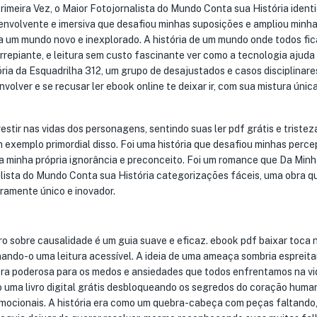
rimeira Vez, o Maior Fotojornalista do Mundo Conta sua História ident
a envolvente e imersiva que desafiou minhas suposições e ampliou minh
a um mundo novo e inexplorado. A história de um mundo onde todos fi
repiante, e leitura sem custo fascinante ver como a tecnologia ajuda
ria da Esquadrilha 312, um grupo de desajustados e casos disciplinare
volver e se recusar ler ebook online te deixar ir, com sua mistura únic
stir nas vidas dos personagens, sentindo suas ler pdf grátis e tristeza
m exemplo primordial disso. Foi uma história que desafiou minhas perc
 minha própria ignorância e preconceito. Foi um romance que Da Minh
alista do Mundo Conta sua História categorizações fáceis, uma obra qu
iramente único e inovador.
o sobre causalidade é um guia suave e eficaz. ebook pdf baixar toca 
rnando-o uma leitura acessível. A ideia de uma ameaça sombria espreit
ra poderosa para os medos e ansiedades que todos enfrentamos na vi
o uma livro digital grátis desbloqueando os segredos do coração huma
mocionais. A história era como um quebra-cabeça com peças faltando