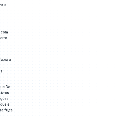
ve e
, com
terra
fazia a
es
que Da
Livros
ições
 que é
ira fuga