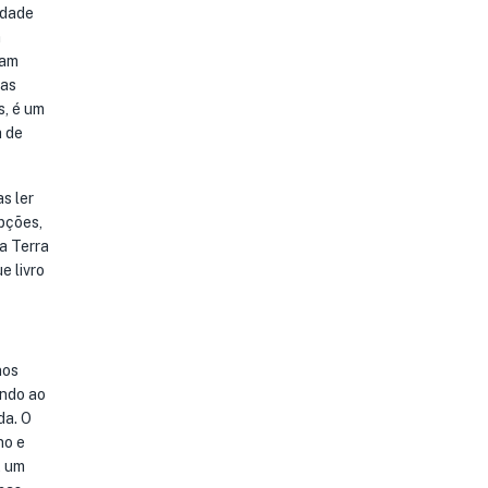
idade
a
cam
 as
s, é um
a de
s ler
epções,
a Terra
e livro
nos
ando ao
da. O
no e
, um