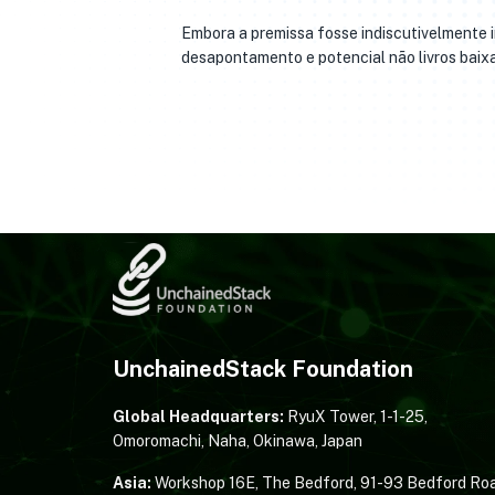
Embora a premissa fosse indiscutivelmente
desapontamento e potencial não livros baixar
UnchainedStack Foundation
Global Headquarters:
RyuX Tower, 1-1-25,
Omoromachi, Naha, Okinawa, Japan
Asia:
Workshop 16E, The Bedford, 91-93 Bedford Roa