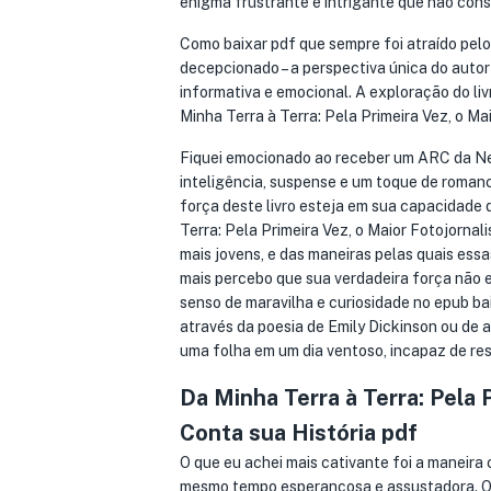
enigma frustrante e intrigante que não con
Como baixar pdf que sempre foi atraído pelo 
decepcionado – a perspectiva única do autor
informativa e emocional. A exploração do l
Minha Terra à Terra: Pela Primeira Vez, o Ma
Fiquei emocionado ao receber um ARC da NetG
inteligência, suspense e um toque de roman
força deste livro esteja em sua capacidade 
Terra: Pela Primeira Vez, o Maior Fotojorna
mais jovens, e das maneiras pelas quais ess
mais percebo que sua verdadeira força não 
senso de maravilha e curiosidade no epub ba
através da poesia de Emily Dickinson ou de 
uma folha em um dia ventoso, incapaz de res
Da Minha Terra à Terra: Pela 
Conta sua História pdf
O que eu achei mais cativante foi a maneira 
mesmo tempo esperançosa e assustadora. O 