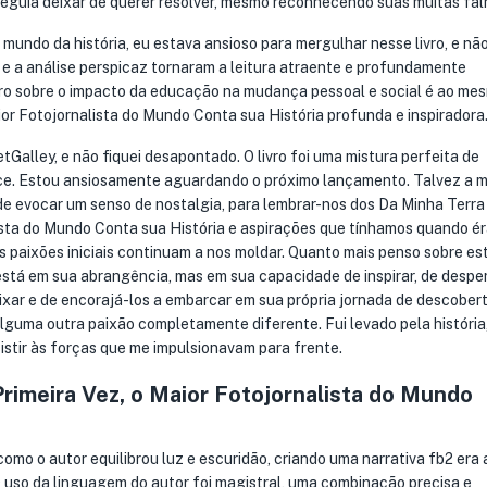
seguia deixar de querer resolver, mesmo reconhecendo suas muitas fal
mundo da história, eu estava ansioso para mergulhar nesse livro, e não
 e a análise perspicaz tornaram a leitura atraente e profundamente
ivro sobre o impacto da educação na mudança pessoal e social é ao me
ior Fotojornalista do Mundo Conta sua História profunda e inspiradora
alley, e não fiquei desapontado. O livro foi uma mistura perfeita de
ce. Estou ansiosamente aguardando o próximo lançamento. Talvez a m
de evocar um senso de nostalgia, para lembrar-nos dos Da Minha Terra
lista do Mundo Conta sua História e aspirações que tínhamos quando 
as paixões iniciais continuam a nos moldar. Quanto mais penso sobre es
está em sua abrangência, mas em sua capacidade de inspirar, de despe
ixar e de encorajá-los a embarcar em sua própria jornada de descobert
alguma outra paixão completamente diferente. Fui levado pela históri
istir às forças que me impulsionavam para frente.
Primeira Vez, o Maior Fotojornalista do Mundo
como o autor equilibrou luz e escuridão, criando uma narrativa fb2 era 
uso da linguagem do autor foi magistral, uma combinação precisa e