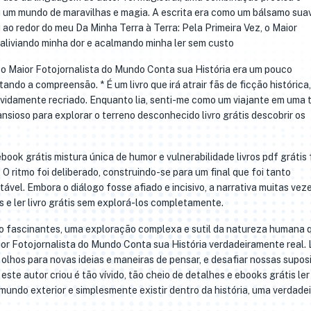
 um mundo de maravilhas e magia. A escrita era como um bálsamo sua
ao redor do meu Da Minha Terra à Terra: Pela Primeira Vez, o Maior
 aliviando minha dor e acalmando minha ler sem custo
, o Maior Fotojornalista do Mundo Conta sua História era um pouco
ando a compreensão. * É um livro que irá atrair fãs de ficção histórica
idamente recriado. Enquanto lia, senti-me como um viajante em uma 
ansioso para explorar o terreno desconhecido livro grátis descobrir os
ebook grátis mistura única de humor e vulnerabilidade livros pdf grátis 
 O ritmo foi deliberado, construindo-se para um final que foi tanto
ável. Embora o diálogo fosse afiado e incisivo, a narrativa muitas vez
 e ler livro grátis sem explorá-los completamente.
o fascinantes, uma exploração complexa e sutil da natureza humana 
ior Fotojornalista do Mundo Conta sua História verdadeiramente real. 
olhos para novas ideias e maneiras de pensar, e desafiar nossas supos
 este autor criou é tão vívido, tão cheio de detalhes e ebooks grátis ler
mundo exterior e simplesmente existir dentro da história, uma verdade