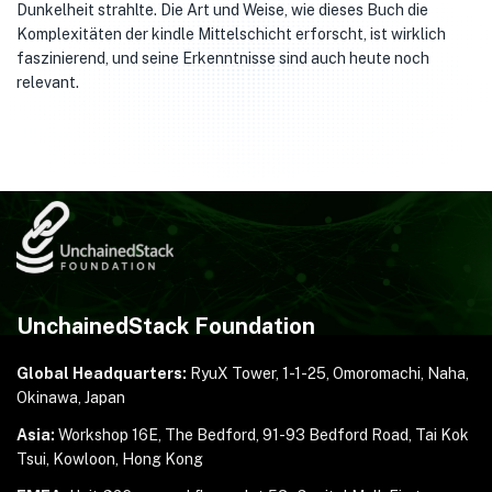
Dunkelheit strahlte. Die Art und Weise, wie dieses Buch die
Komplexitäten der kindle Mittelschicht erforscht, ist wirklich
faszinierend, und seine Erkenntnisse sind auch heute noch
relevant.
UnchainedStack Foundation
Global Headquarters:
RyuX Tower, 1-1-25,
Omoromachi, Naha,
Okinawa, Japan
Asia:
Workshop 16E, The Bedford, 91-93 Bedford Road,
Tai Kok
Tsui, Kowloon, Hong Kong