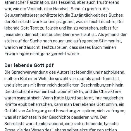
ätherischer Faszination, das fesselnd, aber auch frustrierend
war, wie der Versuch, eine Handvoll Sand zu greifen. Als
Gelegenheitsleser schätzte ich die Zugänglichkeit des Buches,
der Schreibstil war klar und prägnant, was es leicht machte, Der
lebende Gott Text zu folgen und ihn zu verstehen, selbst für
jemanden, der nicht mit bücher Genre vertraut ist. Als jemand, der
stets auf der Suche nach neuen und aufregenden Stimmen ist,
war ich enttäuscht, festzustellen, dass dieses Buch meinen
Erwartungen nicht ganz gerecht wurde.
Der lebende Gott pdf
Die Sprachverwendung des Autors ist lebendig und nachbildend,
malt ein Bild einer Welt, die sowohl vertraut als auch fremd ist,
und zieht uns mit ihren reich detailierten Beschreibungen hinein.
Die Geschichte war einfach, aber effektiv, und die Charaktere
waren sympathisch. Wenn Katie Lightfoot lernt, ihre magischen
Kräfte epub beherrschen, kann man Der lebende Gott umhin, ein
Gefühl von Aufregung und Erwartung zu spüren, sich zu fragen,
was als nächstes in der Geschichte passieren wird. Der
Schreibstil war atemberaubend, eine sich erhebende, lyrische
Prosa, die das Wesen des Lebens selbst einzufangen schien.