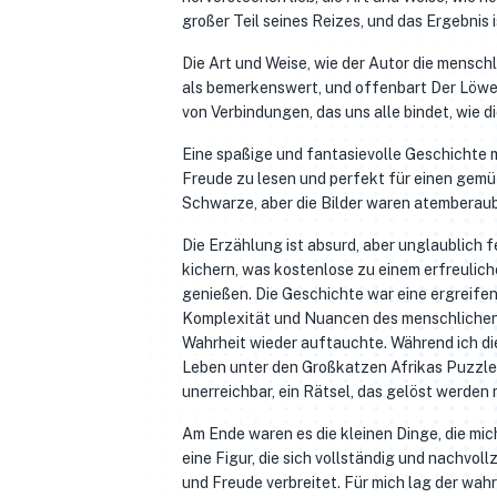
großer Teil seines Reizes, und das Ergebnis i
Die Art und Weise, wie der Autor die mensch
als bemerkenswert, und offenbart Der Löwe
von Verbindungen, das uns alle bindet, wie d
Eine spaßige und fantasievolle Geschichte m
Freude zu lesen und perfekt für einen gemü
Schwarze, aber die Bilder waren atemberaub
Die Erzählung ist absurd, aber unglaublich 
kichern, was kostenlose zu einem erfreulic
genießen. Die Geschichte war eine ergreife
Komplexität und Nuancen des menschlichen
Wahrheit wieder auftauchte. Während ich die
Leben unter den Großkatzen Afrikas Puzzle 
unerreichbar, ein Rätsel, das gelöst werden
Am Ende waren es die kleinen Dinge, die mic
eine Figur, die sich vollständig und nachvo
und Freude verbreitet. Für mich lag der wah