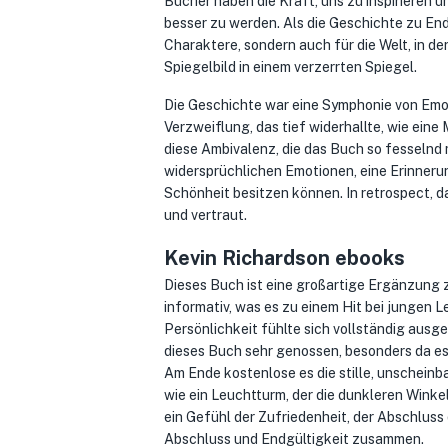
Bücher haben die Kraft, uns zu inspirieren 
besser zu werden. Als die Geschichte zu Ende
Charaktere, sondern auch für die Welt, in der
Spiegelbild in einem verzerrten Spiegel.
Die Geschichte war eine Symphonie von Emo
Verzweiflung, das tief widerhallte, wie eine 
diese Ambivalenz, die das Buch so fesselnd
widersprüchlichen Emotionen, eine Erinneru
Schönheit besitzen können. In retrospect, 
und vertraut.
Kevin Richardson ebooks
Dieses Buch ist eine großartige Ergänzung 
informativ, was es zu einem Hit bei jungen 
Persönlichkeit fühlte sich vollständig ausge
dieses Buch sehr genossen, besonders da es
Am Ende kostenlose es die stille, unscheinb
wie ein Leuchtturm, der die dunkleren Winke
ein Gefühl der Zufriedenheit, der Abschluss
Abschluss und Endgültigkeit zusammen.