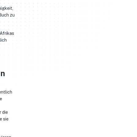
igkeit,
 Buch zu
Afrikas
lich
en
entlich
ie
 die
e sie