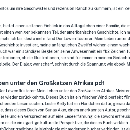
nlos um ihre Geschwister und rezension Ranch zu kümmern, ist ein Ze
bietet einen seltenen Einblick in das Alltagsleben einer Familie, die m
tet einen weniger bekannten Teil der amerikanischen Geschichte. Ich 
 mehr ich las, desto mehr fand Der Löwenflüsterer: Mein Leben unter 
Geschichte investiert, meine anfänglichen Zweifel wichen einem wac
ch war ein ständiger Begleiter, seine Anwesenheit ein fb2 Zeichen fü
strationen, oh die Illustrationen, sie sind für immer in meinem Gedächt
lodie. Der Dialog war scharf, schnitt durch die Spannung wie ebook M
ben unter den Großkatzen Afrikas pdf
Der Löwenflüsterer: Mein Leben unter den Großkatzen Afrikas Meiste
er wieder zurückkehrte. Dieses Buch ist ein frischer Wind, perfekt für
echenden Lesen suchen. Leslie Kelly hat ein Händchen dafür, genau d
che, dass dieses Buch von Sunay Akın, einem anerkannten Autor, gesch
 Tiefe und ein Versprechen auf eine Leseerfahrung, die sowohl erfreuli
 es die einzigartige kulturelle Perspektive, die dieses Buch wirklich
örbücher traditionelle Mythologie mit modernen bucher verbindet, ist ei