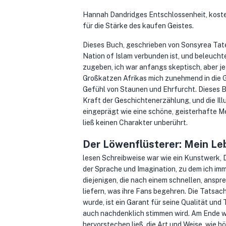
Hannah Dandridges Entschlossenheit, koste
für die Stärke des kaufen Geistes.
Dieses Buch, geschrieben von Sonsyrea Tate, 
Nation of Islam verbunden ist, und beleuch
zugeben, ich war anfangs skeptisch, aber je
Großkatzen Afrikas mich zunehmend in die 
Gefühl von Staunen und Ehrfurcht. Dieses Bu
Kraft der Geschichtenerzählung, und die Illu
eingeprägt wie eine schöne, geisterhafte Me
ließ keinen Charakter unberührt.
Der Löwenflüsterer: Mein Le
lesen Schreibweise war wie ein Kunstwerk, 
der Sprache und Imagination, zu dem ich imm
diejenigen, die nach einem schnellen, anspr
liefern, was ihre Fans begehren. Die Tatsa
wurde, ist ein Garant für seine Qualität und
auch nachdenklich stimmen wird. Am Ende war
hervorstechen ließ, die Art und Weise, wie h