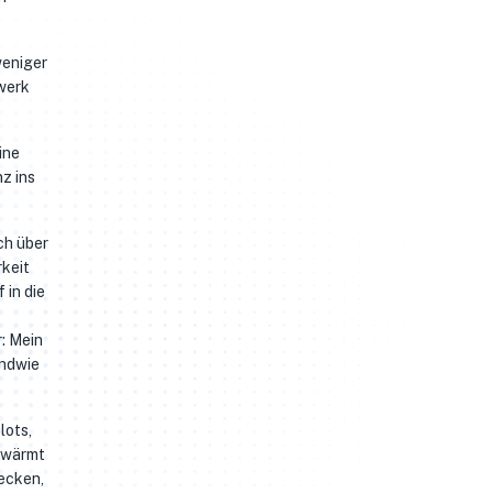
weniger
werk
ine
z ins
ch über
rkeit
 in die
r: Mein
endwie
lots,
z wärmt
wecken,