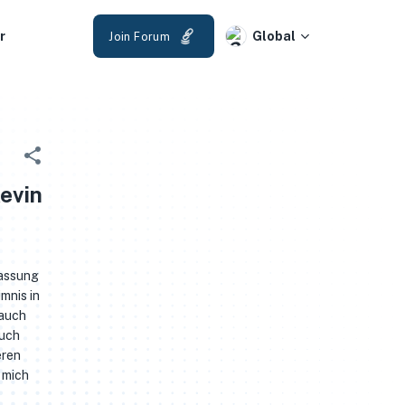
r
Global
Join Forum
evin
fassung
mnis in
 auch
Buch
eren
 mich