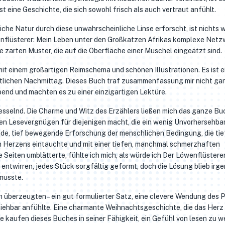
st eine Geschichte, die sich sowohl frisch als auch vertraut anfühlt.
liche Natur durch diese unwahrscheinliche Linse erforscht, ist nichts 
nflüsterer: Mein Leben unter den Großkatzen Afrikas komplexe Netz
ie zarten Muster, die auf die Oberfläche einer Muschel eingeätzt sind.
it einem großartigen Reimschema und schönen Illustrationen. Es ist e
tlichen Nachmittag. Dieses Buch traf zusammenfassung mir nicht gan
end und machten es zu einer einzigartigen Lektüre.
fesselnd. Die Charme und Witz des Erzählers ließen mich das ganze Bu
hen Lesevergnügen für diejenigen macht, die ein wenig Unvorhersehba
nde, tief bewegende Erforschung der menschlichen Bedingung, die tief
 Herzens eintauchte und mit einer tiefen, manchmal schmerzhaften
 Seiten umblätterte, fühlte ich mich, als würde ich Der Löwenflüstere
entwirren, jedes Stück sorgfältig geformt, doch die Lösung blieb irg
 musste.
h überzeugten – ein gut formulierter Satz, eine clevere Wendung des P
llziehbar anfühlte. Eine charmante Weihnachtsgeschichte, die das Her
re kaufen dieses Buches in seiner Fähigkeit, ein Gefühl von lesen zu 