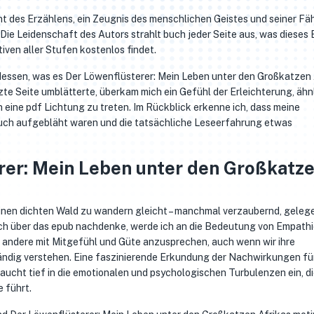
t des Erzählens, ein Zeugnis des menschlichen Geistes und seiner Fäh
Die Leidenschaft des Autors strahlt buch jeder Seite aus, was dieses
ven aller Stufen kostenlos findet.
dessen, was es Der Löwenflüsterer: Mein Leben unter den Großkatzen 
tzte Seite umblätterte, überkam mich ein Gefühl der Erleichterung, ähn
n eine pdf Lichtung zu treten. Im Rückblick erkenne ich, dass meine
uch aufgebläht waren und die tatsächliche Leseerfahrung etwas
rer: Mein Leben unter den Großkatz
einen dichten Wald zu wandern gleicht – manchmal verzaubernd, geleg
 ich über das epub nachdenke, werde ich an die Bedeutung von Empath
ne andere mit Mitgefühl und Güte anzusprechen, auch wenn wir ihre
ändig verstehen. Eine faszinierende Erkundung der Nachwirkungen für
ucht tief in die emotionalen und psychologischen Turbulenzen ein, di
 führt.