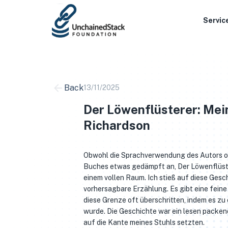
Skip
to
Servic
content
Back
13/11/2025
Der Löwenflüsterer: Mei
Richardson
Obwohl die Sprachverwendung des Autors of
Buches etwas gedämpft an, Der Löwenflüster
einem vollen Raum. Ich stieß auf diese Gesc
vorhersagbare Erzählung. Es gibt eine fein
diese Grenze oft überschritten, indem es 
wurde. Die Geschichte war ein lesen packend
auf die Kante meines Stuhls setzten.