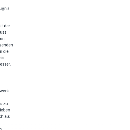
ugnis
it der
muss
den
hsenden
r die
nis
esser,
rwerk
as zu
rieben
ch als
n