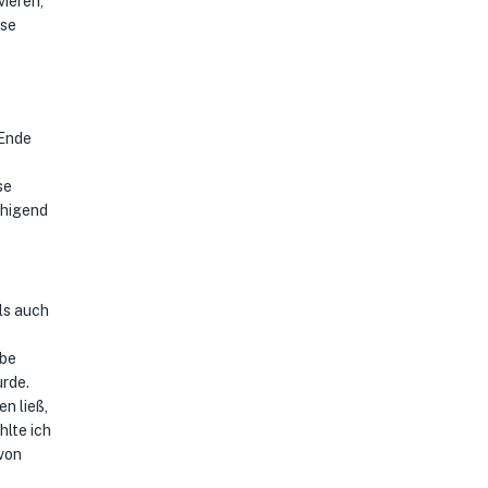
vieren,
ose
 Ende
se
uhigend
ls auch
abe
urde.
n ließ,
hlte ich
 von