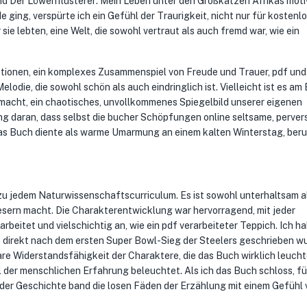
und Der Löwenflüsterer: Mein Leben unter den Großkatzen Afrikas moti
 ging, verspürte ich ein Gefühl der Traurigkeit, nicht nur für kostenl
 sie lebten, eine Welt, die sowohl vertraut als auch fremd war, wie ein
tionen, ein komplexes Zusammenspiel von Freude und Trauer, pdf und
Melodie, die sowohl schön als auch eindringlich ist. Vielleicht ist es am
 macht, ein chaotisches, unvollkommenes Spiegelbild unserer eigenen
ng daran, dass selbst die bucher Schöpfungen online seltsame, perver
das Buch diente als warme Umarmung an einem kalten Winterstag, ber
zu jedem Naturwissenschaftscurriculum. Es ist sowohl unterhaltsam a
Lesern macht. Die Charakterentwicklung war hervorragend, mit jeder
arbeitet und vielschichtig an, wie ein pdf verarbeiteter Teppich. Ich h
 direkt nach dem ersten Super Bowl-Sieg der Steelers geschrieben w
are Widerstandsfähigkeit der Charaktere, die das Buch wirklich leuchte
l der menschlichen Erfahrung beleuchtet. Als ich das Buch schloss, fü
 der Geschichte band die losen Fäden der Erzählung mit einem Gefühl