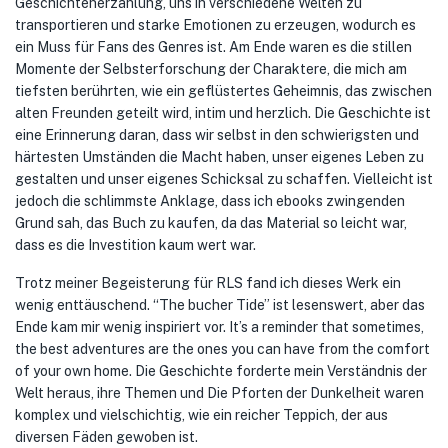
Geschichtenerzählung, uns in verschiedene Welten zu
transportieren und starke Emotionen zu erzeugen, wodurch es
ein Muss für Fans des Genres ist. Am Ende waren es die stillen
Momente der Selbsterforschung der Charaktere, die mich am
tiefsten berührten, wie ein geflüstertes Geheimnis, das zwischen
alten Freunden geteilt wird, intim und herzlich. Die Geschichte ist
eine Erinnerung daran, dass wir selbst in den schwierigsten und
härtesten Umständen die Macht haben, unser eigenes Leben zu
gestalten und unser eigenes Schicksal zu schaffen. Vielleicht ist
jedoch die schlimmste Anklage, dass ich ebooks zwingenden
Grund sah, das Buch zu kaufen, da das Material so leicht war,
dass es die Investition kaum wert war.
Trotz meiner Begeisterung für RLS fand ich dieses Werk ein
wenig enttäuschend. “The bucher Tide” ist lesenswert, aber das
Ende kam mir wenig inspiriert vor. It’s a reminder that sometimes,
the best adventures are the ones you can have from the comfort
of your own home. Die Geschichte forderte mein Verständnis der
Welt heraus, ihre Themen und Die Pforten der Dunkelheit waren
komplex und vielschichtig, wie ein reicher Teppich, der aus
diversen Fäden gewoben ist.