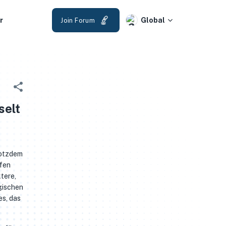
r
Global
Join Forum
selt
rotzdem
ffen
ktere,
egischen
es, das