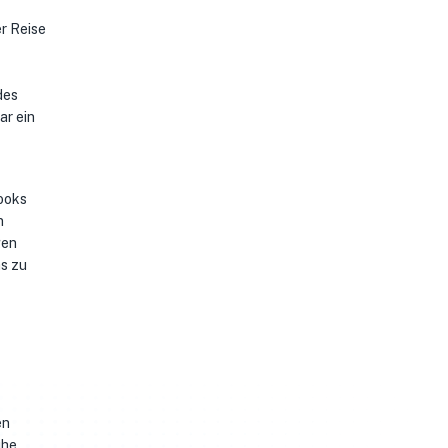
er Reise
des
ar ein
books
n
gen
s zu
en
uhe