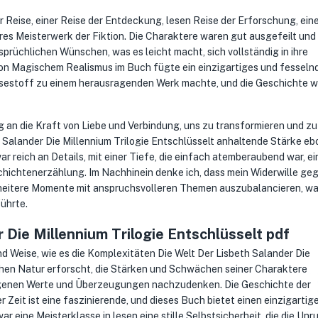
r Reise, einer Reise der Entdeckung, lesen Reise der Erforschung, ein
res Meisterwerk der Fiktion. Die Charaktere waren gut ausgefeilt und
prüchlichen Wünschen, was es leicht macht, sich vollständig in ihre
on Magischem Realismus im Buch fügte ein einzigartiges und fesseln
esestoff zu einem herausragenden Werk machte, und die Geschichte w
 an die Kraft von Liebe und Verbindung, uns zu transformieren und zu
th Salander Die Millennium Trilogie Entschlüsselt anhaltende Stärke e
r reich an Details, mit einer Tiefe, die einfach atemberaubend war, ei
hichtenerzählung. Im Nachhinein denke ich, dass mein Widerwille ge
, heitere Momente mit anspruchsvolleren Themen auszubalancieren, wa
ührte.
 Die Millennium Trilogie Entschlüsselt pdf
nd Weise, wie es die Komplexitäten Die Welt Der Lisbeth Salander Die
chen Natur erforscht, die Stärken und Schwächen seiner Charaktere
 eigenen Werte und Überzeugungen nachzudenken. Die Geschichte der
Zeit ist eine faszinierende, und dieses Buch bietet einen einzigartig
ar eine Meisterklasse in lesen eine stille Selbstsicherheit, die die Unr