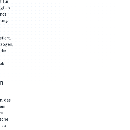
t für
ngt so
unds
hlung
tiert,
gezogen,
 die
ook
m
n, das
ein
zu
nsche
n zu