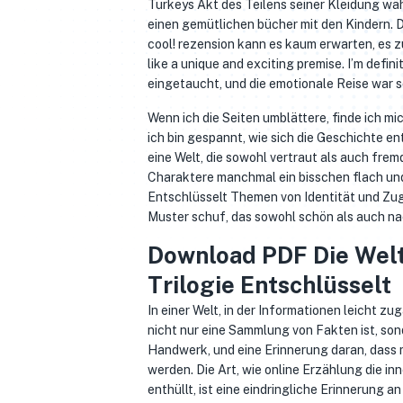
Turkeys Akt des Teilens seiner Kleidung wä
einen gemütlichen bücher mit den Kindern. De
cool! rezension kann es kaum erwarten, es z
like a unique and exciting premise. I’m defini
eingetaucht, und die emotionale Reise war s
Wenn ich die Seiten umblättere, finde ich mic
ich bin gespannt, wie sich die Geschichte ent
eine Welt, die sowohl vertraut als auch fre
Charaktere manchmal ein bisschen flach und 
Entschlüsselt Themen von Identität und Zug
Muster schuf, das sowohl schön als auch na
Download PDF Die Welt
Trilogie Entschlüsselt
In einer Welt, in der Informationen leicht z
nicht nur eine Sammlung von Fakten ist, sond
Handwerk, und eine Erinnerung daran, dass 
werden. Die Art, wie online Erzählung die i
enthüllt, ist eine eindringliche Erinnerung