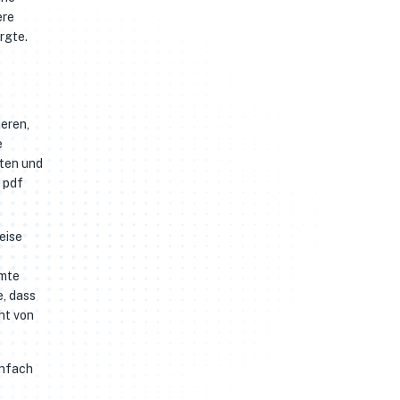
ere
rgte.
ieren,
e
hten und
 pdf
eise
mmte
, dass
ht von
infach