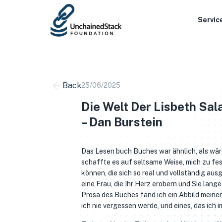
Skip
to
Servic
content
Back
25/06/2025
Die Welt Der Lisbeth Sal
– Dan Burstein
Das Lesen buch Buches war ähnlich, als wäre
schaffte es auf seltsame Weise, mich zu fe
können, die sich so real und vollständig ausg
eine Frau, die Ihr Herz erobern und Sie lan
Prosa des Buches fand ich ein Abbild meine
ich nie vergessen werde, und eines, das ich