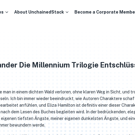
es
About UnchainedStack
Become a Corporate Membe
ander Die Millennium Trilogie Entschlüs
 man in einem dichten Wald verloren, ohne klaren Weg in Sicht, und t
sseln. Ich bin immer wieder beeindruckt, wie Autoren Charaktere scha
earbeitet anfühlen, und Eliza Hamilton ist definitiv einer dieser Chara
ge nach dem Lesen des Buches begleiten wird. In der bedrückenden, el
r eigenen tiefsten Ängste, meiner eigenen dunkelsten Ängste, und ein
 immer bewundern werde.