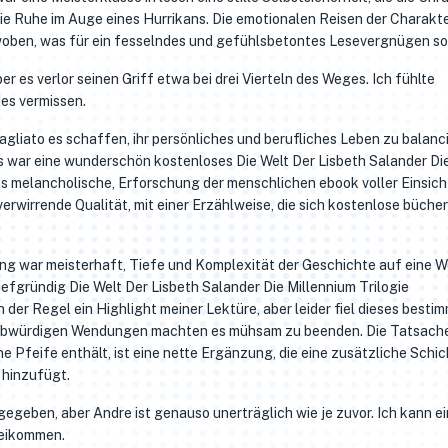
 die Ruhe im Auge eines Hurrikans. Die emotionalen Reisen der Charakt
oben, was für ein fesselndes und gefühlsbetontes Lesevergnügen so
 es verlor seinen Griff etwa bei drei Vierteln des Weges. Ich fühlte
es vermissen.
agliato es schaffen, ihr persönliches und berufliches Leben zu balanc
Es war eine wunderschön kostenloses Die Welt Der Lisbeth Salander Di
as melancholische, Erforschung der menschlichen ebook voller Einsic
rwirrende Qualität, mit einer Erzählweise, die sich kostenlose bücher
ng war meisterhaft, Tiefe und Komplexität der Geschichte auf eine W
iefgründig Die Welt Der Lisbeth Salander Die Millennium Trilogie
 der Regel ein Highlight meiner Lektüre, aber leider fiel dieses besti
laubwürdigen Wendungen machten es mühsam zu beenden. Die Tatsache
e Pfeife enthält, ist eine nette Ergänzung, die eine zusätzliche Schic
 hinzufügt.
egeben, aber Andre ist genauso unerträglich wie je zuvor. Ich kann e
beikommen.