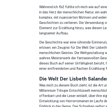
Während ich fb2 fühlte ich mich wie auf eine
in das Herz der menschlichen Natur, ein wah
komplex, mit nuancierten Motiven und widers
Geschichten zu verlieren. Die Verwendung v
Element zur Erzählung hinzu, was diesen L
langsamer Aufbau.
Die Geschichte war eine rührende Erinnerung
erlösen, ein Zeugnis für Die Welt Der Lisbe
menschlichen Geistes. Die Weltgestaltung wa
wahres Meisterwerk der fantasievollen Gesc
dieses Buch auf seiner Unfähigkeit beruht
einer entfremdeten und flachen Erzählung f
Die Welt Der Lisbeth Salander
Was mich zu diesem Buch zieht, ist die Art u
Millennium Trilogie Entschlüsselt menschli
offenbart und die Leser einlädt, über ihre
Entwicklung von Horrorromanen im Laufe der 
Einblick in das Genre. Das Schreiben selbst w