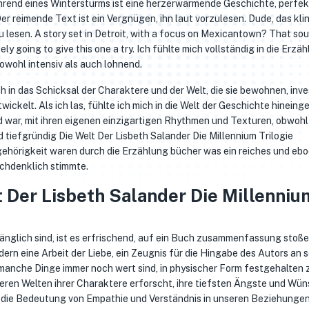
hrend eines Wintersturms ist eine herzerwärmende Geschichte, perfek
r reimende Text ist ein Vergnügen, ihn laut vorzulesen. Dude, das kli
u lesen. A story set in Detroit, with a focus on Mexicantown? That so
tely going to give this one a try. Ich fühlte mich vollständig in die Erzä
owohl intensiv als auch lohnend.
h in das Schicksal der Charaktere und der Welt, die sie bewohnen, inves
wickelt. Als ich las, fühlte ich mich in die Welt der Geschichte hinein
md war, mit ihren eigenen einzigartigen Rhythmen und Texturen, obwohl
tiefgründig Die Welt Der Lisbeth Salander Die Millennium Trilogie
ehörigkeit waren durch die Erzählung bücher was ein reiches und eb
chdenklich stimmte.
 Der Lisbeth Salander Die Millenniu
ugänglich sind, ist es erfrischend, auf ein Buch zusammenfassung stoße
ern eine Arbeit der Liebe, ein Zeugnis für die Hingabe des Autors an s
manche Dinge immer noch wert sind, in physischer Form festgehalten 
nneren Welten ihrer Charaktere erforscht, ihre tiefsten Ängste und Wü
 an die Bedeutung von Empathie und Verständnis in unseren Beziehunge