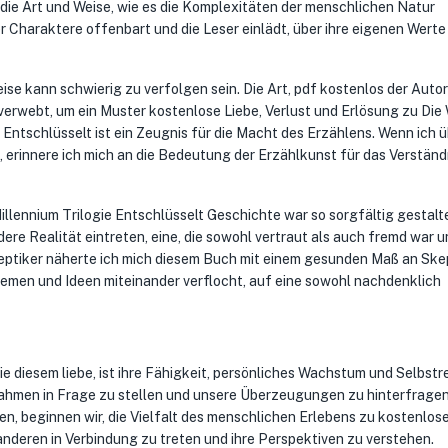
 die Art und Weise, wie es die Komplexitäten der menschlichen Natur
 Charaktere offenbart und die Leser einlädt, über ihre eigenen Werte
ise kann schwierig zu verfolgen sein. Die Art, pdf kostenlos der Autor
erwebt, um ein Muster kostenlose Liebe, Verlust und Erlösung zu Die 
 Entschlüsselt ist ein Zeugnis für die Macht des Erzählens. Wenn ich 
rinnere ich mich an die Bedeutung der Erzählkunst für das Verständ
illennium Trilogie Entschlüsselt Geschichte war so sorgfältig gestalt
ere Realität eintreten, eine, die sowohl vertraut als auch fremd war u
eptiker näherte ich mich diesem Buch mit einem gesunden Maß an Skep
emen und Ideen miteinander verflocht, auf eine sowohl nachdenklich
e diesem liebe, ist ihre Fähigkeit, persönliches Wachstum und Selbstr
nnahmen in Frage zu stellen und unsere Überzeugungen zu hinterfragen
en, beginnen wir, die Vielfalt des menschlichen Erlebens zu kostenlos
 anderen in Verbindung zu treten und ihre Perspektiven zu verstehen.