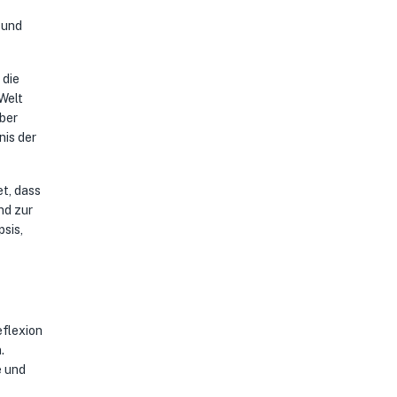
 und
 die
Welt
über
nis der
et, dass
nd zur
sis,
eflexion
.
e und