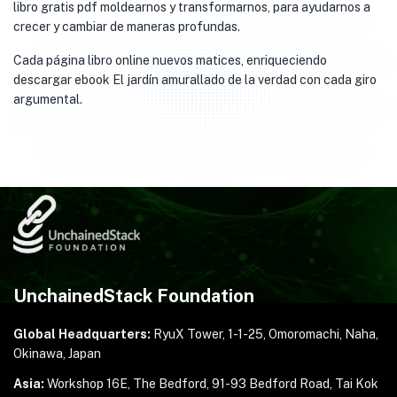
libro gratis pdf moldearnos y transformarnos, para ayudarnos a
crecer y cambiar de maneras profundas.
Cada página libro online​ nuevos matices, enriqueciendo
descargar ebook El jardín amurallado de la verdad con cada giro
argumental.
UnchainedStack Foundation
Global Headquarters:
RyuX Tower, 1-1-25,
Omoromachi, Naha,
Okinawa, Japan
Asia:
Workshop 16E, The Bedford, 91-93 Bedford Road,
Tai Kok