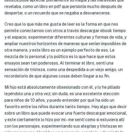
belleza pude apreciar plenamente su magia y las maravillas que
revelaba, como un libro en pdf que persistía mucho después de
despertar, o un recuerdo que se negaba a desvanecerse.
Creo que lo que más me gusta de leer es la forma en que nos
permite conectarnos con otros a través descargar ebook tiempo
y el espacio, experimentar diferentes culturas y formas de vida, y
ampliar nuestros horizontes de maneras que serían imposibles de
otra manera, y este libro es un ejemplo perfecto de eso. La
mezcla de lo personal y lo político es lo que hace que estos
ensayos sean tan poderosos. Al terminar el libro, sentí una
sensación de tristeza, como una despedida a un viejo amigo, un
recordatorio de que algunas cosas deben llegar a su fin.
Mi hijo está absolutamente obsesionado con él, y lo he pillado
leyéndolo una y otra vez; sin duda, es una excelente elección
para niños de 10 años, y puedo entender por qué ha sido un
favorito entre los niños durante tanto tiempo. Hay algo que decir
sobre un libro que puede evocar una fuerte descargar emocional,
y este ciertamente lo hizo por mí – me sentí como si estuviera allí
con los personajes, experimentando sus alegrías y tristezas en