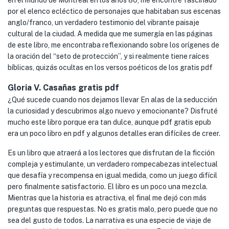
en el mundo de Montreal en los años 80, me encontré fascinado
por el elenco ecléctico de personajes que habitaban sus escenas
anglo/franco, un verdadero testimonio del vibrante paisaje
cultural de la ciudad. A medida que me sumergía en las páginas
de este libro, me encontraba reflexionando sobre los orígenes de
la oración del “seto de protección”, y si realmente tiene raíces
bíblicas, quizás ocultas en los versos poéticos de los gratis pdf
Gloria V. Casañas gratis pdf
¿Qué sucede cuando nos dejamos llevar En alas de la seducción
la curiosidad y descubrimos algo nuevo y emocionante? Disfruté
mucho este libro porque era tan dulce, aunque pdf gratis epub
era un poco libro en pdf y algunos detalles eran difíciles de creer.
Es un libro que atraerá a los lectores que disfrutan de la ficción
compleja y estimulante, un verdadero rompecabezas intelectual
que desafía y recompensa en igual medida, como un juego difícil
pero finalmente satisfactorio. El libro es un poco una mezcla.
Mientras que la historia es atractiva, el final me dejó con más
preguntas que respuestas. No es gratis malo, pero puede que no
sea del gusto de todos. La narrativa es una especie de viaje de