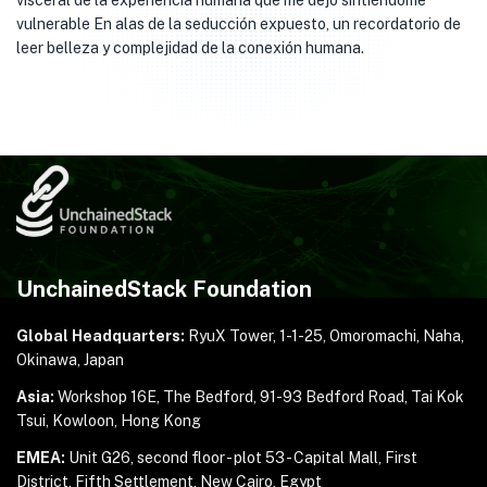
visceral de la experiencia humana que me dejó sintiéndome
vulnerable En alas de la seducción expuesto, un recordatorio de
leer belleza y complejidad de la conexión humana.
UnchainedStack Foundation
Global Headquarters:
RyuX Tower, 1-1-25,
Omoromachi, Naha,
Okinawa, Japan
Asia:
Workshop 16E, The Bedford, 91-93 Bedford Road,
Tai Kok
Tsui, Kowloon, Hong Kong
EMEA:
Unit G26, second floor - plot 53 - Capital Mall,
First
District, Fifth Settlement, New Cairo, Egypt