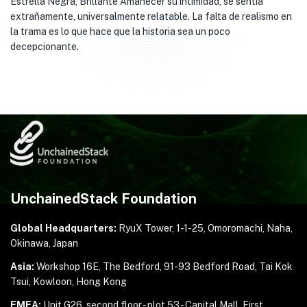
Estrella Negra, Brillante Amanecer su intimidad, se sentía
extrañamente, universalmente relatable. La falta de realismo en
la trama es lo que hace que la historia sea un poco
decepcionante.
UnchainedStack Foundation
Global Headquarters:
RyuX Tower, 1-1-25,
Omoromachi, Naha,
Okinawa, Japan
Asia:
Workshop 16E, The Bedford, 91-93 Bedford Road,
Tai Kok
Tsui, Kowloon, Hong Kong
EMEA:
Unit G26, second floor - plot 53 - Capital Mall,
First