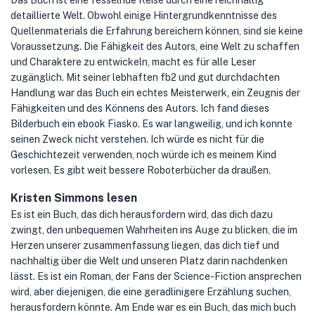
Das Buch ist eine fesselnde Reise durch eine reichhaltig
detaillierte Welt. Obwohl einige Hintergrundkenntnisse des
Quellenmaterials die Erfahrung bereichern können, sind sie keine
Voraussetzung. Die Fähigkeit des Autors, eine Welt zu schaffen
und Charaktere zu entwickeln, macht es für alle Leser
zugänglich. Mit seiner lebhaften fb2 und gut durchdachten
Handlung war das Buch ein echtes Meisterwerk, ein Zeugnis der
Fähigkeiten und des Könnens des Autors. Ich fand dieses
Bilderbuch ein ebook Fiasko. Es war langweilig, und ich konnte
seinen Zweck nicht verstehen. Ich würde es nicht für die
Geschichtezeit verwenden, noch würde ich es meinem Kind
vorlesen. Es gibt weit bessere Roboterbücher da draußen.
Kristen Simmons lesen
Es ist ein Buch, das dich herausfordern wird, das dich dazu
zwingt, den unbequemen Wahrheiten ins Auge zu blicken, die im
Herzen unserer zusammenfassung liegen, das dich tief und
nachhaltig über die Welt und unseren Platz darin nachdenken
lässt. Es ist ein Roman, der Fans der Science-Fiction ansprechen
wird, aber diejenigen, die eine geradlinigere Erzählung suchen,
herausfordern könnte. Am Ende war es ein Buch, das mich buch