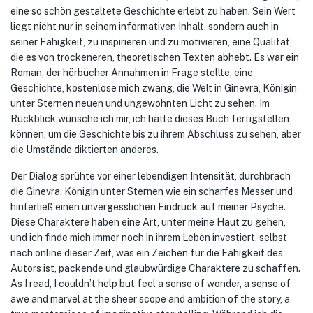
eine so schön gestaltete Geschichte erlebt zu haben. Sein Wert
liegt nicht nur in seinem informativen Inhalt, sondern auch in
seiner Fähigkeit, zu inspirieren und zu motivieren, eine Qualität,
die es von trockeneren, theoretischen Texten abhebt. Es war ein
Roman, der hörbücher Annahmen in Frage stellte, eine
Geschichte, kostenlose mich zwang, die Welt in Ginevra, Königin
unter Sternen neuen und ungewohnten Licht zu sehen. Im
Rückblick wünsche ich mir, ich hätte dieses Buch fertigstellen
können, um die Geschichte bis zu ihrem Abschluss zu sehen, aber
die Umstände diktierten anderes.
Der Dialog sprühte vor einer lebendigen Intensität, durchbrach
die Ginevra, Königin unter Sternen wie ein scharfes Messer und
hinterließ einen unvergesslichen Eindruck auf meiner Psyche.
Diese Charaktere haben eine Art, unter meine Haut zu gehen,
und ich finde mich immer noch in ihrem Leben investiert, selbst
nach online dieser Zeit, was ein Zeichen für die Fähigkeit des
Autors ist, packende und glaubwürdige Charaktere zu schaffen.
As I read, I couldn’t help but feel a sense of wonder, a sense of
awe and marvel at the sheer scope and ambition of the story, a