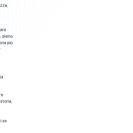
ezza,
mare
, pieno
ria più
r
la
re
storia,
i se