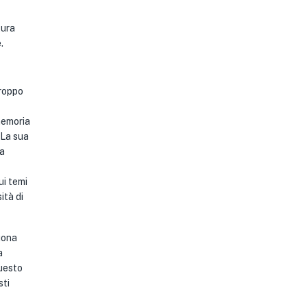
tura
.
troppo
memoria
 La sua
na
ui temi
ità di
uona
a
questo
sti