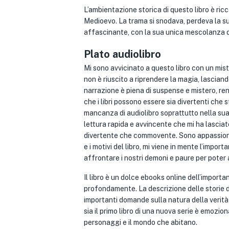
L’ambientazione storica di questo libro è ric
Medioevo. La trama si snodava, perdeva la sua 
affascinante, con la sua unica mescolanza d
Plato audiolibro
Mi sono avvicinato a questo libro con un mis
non è riuscito a riprendere la magia, lascian
narrazione è piena di suspense e mistero, ren
che i libri possono essere sia divertenti che
mancanza di audiolibro soprattutto nella sua 
lettura rapida e avvincente che mi ha lasciato
divertente che commovente. Sono appassionato
e i motivi del libro, mi viene in mente l’impor
affrontare i nostri demoni e paure per poter 
Il libro è un dolce ebooks online dell’import
profondamente. La descrizione delle storie de
importanti domande sulla natura della verità e
sia il primo libro di una nuova serie è emozio
personaggi e il mondo che abitano.