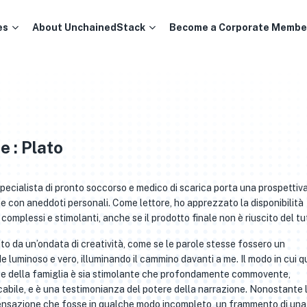
es
About UnchainedStack
Become a Corporate Membe
e : Plato
specialista di pronto soccorso e medico di scarica porta una prospettiv
 con aneddoti personali. Come lettore, ho apprezzato la disponibilità
i complessi e stimolanti, anche se il prodotto finale non è riuscito del tu
ito da un’ondata di creatività, come se le parole stesse fossero un
luminoso e vero, illuminando il cammino davanti a me. Il modo in cui 
tura e della famiglia è sia stimolante che profondamente commovente,
abile, e è una testimonianza del potere della narrazione. Nonostante 
a sensazione che fosse in qualche modo incompleto, un frammento di una