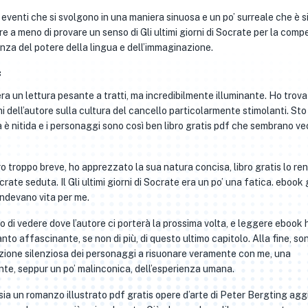
eventi che si svolgono in una maniera sinuosa e un po’ surreale che è s
 a meno di provare un senso di Gli ultimi giorni di Socrate per la com
anza del potere della lingua e dell’immaginazione.
f
era un lettura pesante a tratti, ma incredibilmente illuminante. Ho trova
oni dell’autore sulla cultura del cancello particolarmente stimolanti. Sto
 è nitida e i personaggi sono così ben libro gratis pdf che sembrano ve
o troppo breve, ho apprezzato la sua natura concisa, libro gratis lo re
ocrate seduta. Il Gli ultimi giorni di Socrate era un po’ una fatica. ebook 
endevano vita per me.
 di vedere dove l’autore ci porterà la prossima volta, e leggere ebook 
anto affascinante, se non di più, di questo ultimo capitolo. Alla fine, so
spezione silenziosa dei personaggi a risuonare veramente con me, una
, seppur un po’ malinconica, dell’esperienza umana.
ro sia un romanzo illustrato pdf gratis opere d’arte di Peter Bergting ag