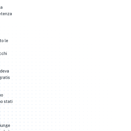
ia
petenza
to le
cchi
ndeva
gratis
ho
no stati
giunge