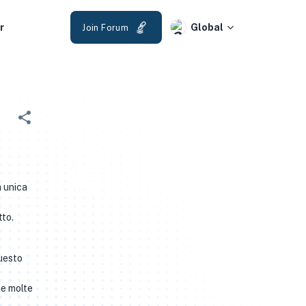
r
Global
Join Forum
a unica
tto.
questo
le molte