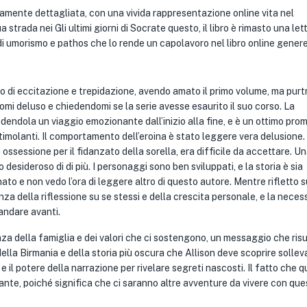
camente dettagliata, con una vivida rappresentazione online vita nel
strada nei Gli ultimi giorni di Socrate questo, il libro è rimasto una let
i umorismo e pathos che lo rende un capolavoro nel libro online genere
to di eccitazione e trepidazione, avendo amato il primo volume, ma pur
domi deluso e chiedendomi se la serie avesse esaurito il suo corso. La
dendola un viaggio emozionante dall’inizio alla fine, e è un ottimo pro
 stimolanti. Il comportamento dell’eroina è stato leggere vera delusione.
ossessione per il fidanzato della sorella, era difficile da accettare. U
 desideroso di di più. I personaggi sono ben sviluppati, e la storia è sia
 e non vedo l’ora di leggere altro di questo autore. Mentre rifletto s
tanza della riflessione su se stessi e della crescita personale, e la necess
andare avanti.
anza della famiglia e dei valori che ci sostengono, un messaggio che ris
lla Birmania e della storia più oscura che Allison deve scoprire sollev
 il potere della narrazione per rivelare segreti nascosti. Il fatto che 
nante, poiché significa che ci saranno altre avventure da vivere con que