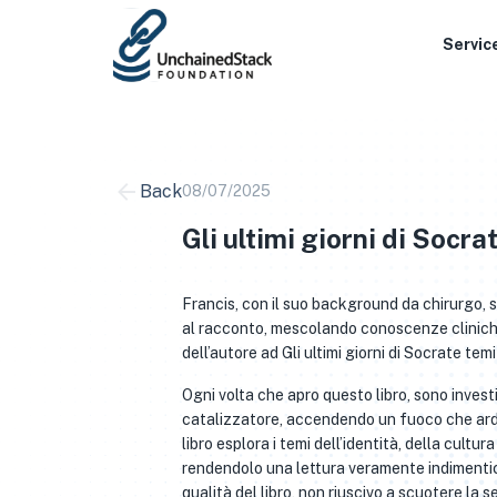
Skip
to
Servic
content
Back
08/07/2025
Gli ultimi giorni di Socrat
Francis, con il suo background da chirurgo, 
al racconto, mescolando conoscenze cliniche
dell’autore ad Gli ultimi giorni di Socrate tem
Ogni volta che apro questo libro, sono invest
catalizzatore, accendendo un fuoco che arde 
libro esplora i temi dell’identità, della cul
rendendolo una lettura veramente indimentic
qualità del libro, non riuscivo a scuotere l