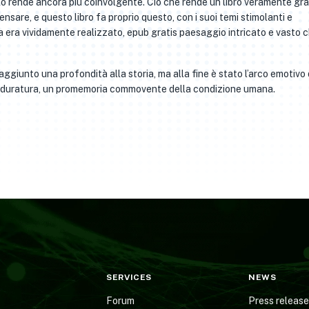
a e lo rende ancora più coinvolgente. Ciò che rende un libro veramente gr
nsare, e questo libro fa proprio questo, con i suoi temi stimolanti e
ia era vividamente realizzato, epub gratis paesaggio intricato e vasto 
aggiunto una profondità alla storia, ma alla fine è stato l’arco emotivo 
iù duratura, un promemoria commovente della condizione umana.
SERVICES
NEWS
Forum
Press releas