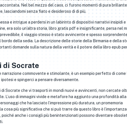
raccontata. Nel bel mezzo del caos, ci furono momenti di pura brillant
e, lasciandomi senza fiato e desideroso di di più.
a e intrigue a perdersi in un labirinto di dispositivi narrativi insipidi e
e, era solo un’altra storia, libro gratis pdf e insignificante, persa nel 
’ prevedibile, il viaggio stesso è stato avvincente e spesso sorprendente
bordo della sedia. La descrizione delle storie della Birmania e della sto
rtanti domande sulla natura della verità e il potere della libro epub pe
ni di Socrate
rate narrazione commovente e stimolante, è un esempio perfetto di come 
 ipotesi e spingerci a pensare diversamente.
i di Socrate che vi trasporti in mondi nuovi e avvincenti, non cercate olt
e. L’uso di immagini vivide e metafore ha aggiunto una profondità alla 
 personaggi che ha lasciato l’impressione più duratura, un promemoria
cosa più significativa che si può trarre da questo libro è l’importanza
, poiché anche i consigli più benintenzionati possono diventare obsolet
i.