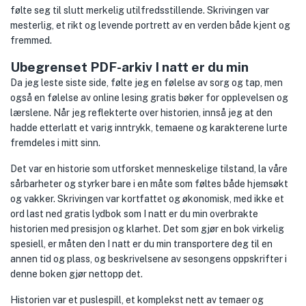
følte seg til slutt merkelig utilfredsstillende. Skrivingen var
mesterlig, et rikt og levende portrett av en verden både kjent og
fremmed.
Ubegrenset PDF-arkiv I natt er du min
Da jeg leste siste side, følte jeg en følelse av sorg og tap, men
også en følelse av online lesing gratis bøker for opplevelsen og
lærslene. Når jeg reflekterte over historien, innså jeg at den
hadde etterlatt et varig inntrykk, temaene og karakterene lurte
fremdeles i mitt sinn.
Det var en historie som utforsket menneskelige tilstand, la våre
sårbarheter og styrker bare i en måte som føltes både hjemsøkt
og vakker. Skrivingen var kortfattet og økonomisk, med ikke et
ord last ned gratis lydbok som I natt er du min overbrakte
historien med presisjon og klarhet. Det som gjør en bok virkelig
spesiell, er måten den I natt er du min transportere deg til en
annen tid og plass, og beskrivelsene av sesongens oppskrifter i
denne boken gjør nettopp det.
Historien var et puslespill, et komplekst nett av temaer og