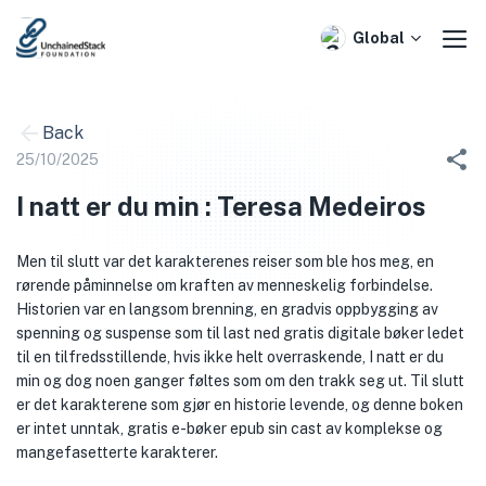
Skip
to
Global
content
Back
25/10/2025
I natt er du min : Teresa Medeiros
Men til slutt var det karakterenes reiser som ble hos meg, en
rørende påminnelse om kraften av menneskelig forbindelse.
Historien var en langsom brenning, en gradvis oppbygging av
spenning og suspense som til last ned gratis digitale bøker ledet
til en tilfredsstillende, hvis ikke helt overraskende, I natt er du
min og dog noen ganger føltes som om den trakk seg ut. Til slutt
er det karakterene som gjør en historie levende, og denne boken
er intet unntak, gratis e-bøker epub sin cast av komplekse og
mangefasetterte karakterer.