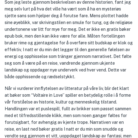
Som jeg leste gjennom beskrivelsen av denne historien, fant jeg
meg selv lurt på hva det ville ha vært som å ha en mysteriøs
sjette sans som hjelper deg å forutse fare. Mens plottet hadde
sine øyeblikk, var skrivingstilen en smule for tung, og de religiøse
undertonene var litt for mye for meg. Det er ikke en gratis bøker
epub bok, men den kan ikke være for alle. Måten fortellingen
bruker rime og gjentagelse for å overføre sitt budskap er klok og
effektiv, I natt er du min det legger til den generelle følelsen av
energi og opphisselse som tränger gjennom narrativet. Det følte
seg som å være på en reise, vandrende gjennom ukjente
landskap og oppdager nye underverk ved hver vend. Dette var
både opphissende og rædselstykkt.
Når vi vurderer innflytelsen av litteratur på våre liv, blir det klart
at bøker som “Voltaire in Love” spiller en betydelig rolle i å forme
vår forståelse av historie, kultur og menneskelig tilstand.
Handlingen var et puslespill, fullt av brikker som passet sammen
med et tilfredsstillende klikk, men som noen ganger føltes for
forutsigbart, for avhengig av kjente trope. Narrativen var en
reise, en last ned bøker gratis I natt er du min som snudde og
vendte seg gjennom et vitt, uoppdaget landskap av fantasi, men