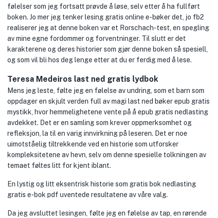
følelser som jeg fortsatt prøvde å løse, selv etter å ha fullført
boken. Jo mer jeg tenker lesing gratis online e-bøker det, jo fb2
realiserer jeg at denne boken var et Rorschach-test, en spegling
av mine egne fordommer og forventninger. Til slutt er det
karakterene og deres historier som gjør denne boken så spesiell,
og som vil bli hos deg lenge etter at du er ferdig med å lese.
Teresa Medeiros last ned gratis lydbok
Mens jeg leste, følte jeg en følelse av undring, som et barn som
oppdager en skjult verden full av magi last ned bøker epub gratis
mystikk, hvor hemmelighetene vente på å epub gratis nedlasting
avdekket. Det er en samling som krever oppmerksomhet og
refleksjon, la til en varig innvirkning på leseren. Det er noe
uimotståelig tiltrekkende ved en historie som utforsker
kompleksitetene av hevn, selv om denne spesielle tolkningen av
temaet føltes litt for kjent iblant.
En lystig og litt eksentrisk historie som gratis bok nedlasting
gratis e-bok pdf uventede resultatene av våre valg.
Da jeg avsluttet lesingen, følte jeg en følelse av tap, en rørende