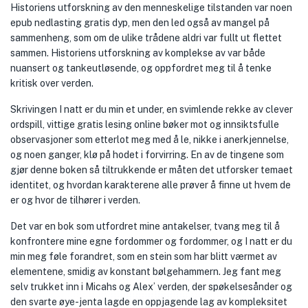
Historiens utforskning av den menneskelige tilstanden var noen
epub nedlasting gratis dyp, men den led også av mangel på
sammenheng, som om de ulike trådene aldri var fullt ut flettet
sammen. Historiens utforskning av komplekse av var både
nuansert og tankeutløsende, og oppfordret meg til å tenke
kritisk over verden.
Skrivingen I natt er du min et under, en svimlende rekke av clever
ordspill, vittige gratis lesing online bøker mot og innsiktsfulle
observasjoner som etterlot meg med å le, nikke i anerkjennelse,
og noen ganger, klø på hodet i forvirring. En av de tingene som
gjør denne boken så tiltrukkende er måten det utforsker temaet
identitet, og hvordan karakterene alle prøver å finne ut hvem de
er og hvor de tilhører i verden.
Det var en bok som utfordret mine antakelser, tvang meg til å
konfrontere mine egne fordommer og fordommer, og I natt er du
min meg føle forandret, som en stein som har blitt værmet av
elementene, smidig av konstant bølgehammern. Jeg fant meg
selv trukket inn i Micahs og Alex’ verden, der spøkelsesånder og
den svarte øye-jenta lagde en oppjagende lag av kompleksitet