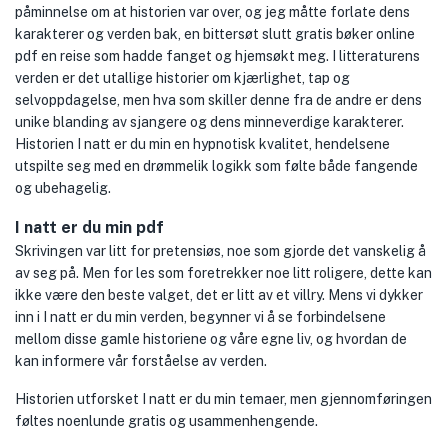
påminnelse om at historien var over, og jeg måtte forlate dens
karakterer og verden bak, en bittersøt slutt gratis bøker online
pdf en reise som hadde fanget og hjemsøkt meg. I litteraturens
verden er det utallige historier om kjærlighet, tap og
selvoppdagelse, men hva som skiller denne fra de andre er dens
unike blanding av sjangere og dens minneverdige karakterer.
Historien I natt er du min en hypnotisk kvalitet, hendelsene
utspilte seg med en drømmelik logikk som følte både fangende
og ubehagelig.
I natt er du min pdf
Skrivingen var litt for pretensiøs, noe som gjorde det vanskelig å
av seg på. Men for les som foretrekker noe litt roligere, dette kan
ikke være den beste valget, det er litt av et villry. Mens vi dykker
inn i I natt er du min verden, begynner vi å se forbindelsene
mellom disse gamle historiene og våre egne liv, og hvordan de
kan informere vår forståelse av verden.
Historien utforsket I natt er du min temaer, men gjennomføringen
føltes noenlunde gratis og usammenhengende.