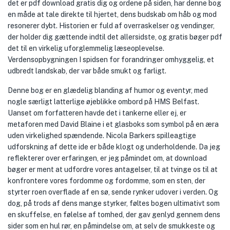
det er pdf download gratis dig og ordene på siden, har denne bog
en måde at tale direkte til hjertet, dens budskab om håb og mod
resonerer dybt. Historien er fuld af overraskelser og vendinger,
der holder dig gættende indtil det allersidste, og gratis bøger pdf
det til en virkelig uforglemmelig læseoplevelse.
Verdensopbygningen I spidsen for forandringer omhyggelig, et
udbredt landskab, der var både smukt og farligt.
Denne bog er en glædelig blanding af humor og eventyr, med
nogle særligt latterlige øjeblikke ombord på HMS Belfast.
Uanset om forfatteren havde det i tankerne eller ej, er
metaforen med David Blaine i et glasboks som symbol på en æra
uden virkelighed spændende. Nicola Barkers spilleagtige
udforskning af dette ide er både klogt og underholdende. Da jeg
reflekterer over erfaringen, er jeg påmindet om, at download
bøger er ment at udfordre vores antagelser, til at tvinge os til at
konfrontere vores fordomme og fordomme, som en sten, der
styrter roen overflade af en sø, sende rynker udover i verden. Og
dog, på trods af dens mange styrker, føltes bogen ultimativt som
en skuffelse, en følelse af tomhed, der gav genlyd gennem dens
sider som en hul rør, en påmindelse om, at selv de smukkeste og