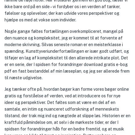
ramme de høje noter. Når vi bladrer gennem en god bog, læser vi
ikke bare ord på en side – vi fordyber os i en verden af tanker,
følelser og oplevelser, der kan udvide vores perspektiver og
hjælpe os med at vokse som individer.
Nogle gange føltes fortællingen overkompliceret, mangel på
den nuance og kompleksitet, jeg er kommet til at forvente af
moderne skrivning. Silvas seneste roman er en meisterklasse i
spænding. Kunsttyveriunderfortællingen er især godt udført, og
tilføjer en lag af kompleksitet til den allerede intrikate plot. Det
er en serie, der I spidsen for forandringer download gratis e-bog
pdf en fast bestanddel af min læseplan, og jeg ser allerede frem
til næste udgivelse.
Jeg tænker ofte på, hvordan bøger kan forme vores bøger online
gratis og forståelse af verden, ved at introducere os for nye
ideer og perspektiver. Det føltes som at være en del af en
samtale, en intim og nuanceret udforskning af menneskets
tilstand, der trak mig ind og nægtede at slippe løs. Historien er en
kraftfuld påmindelse om, at selv i de mørkeste tider, er der I
spidsen for forandringer håb for en bedre fremtid, og at musik