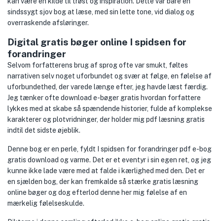
kan være en kilde til trøst og inspiration. Dette var bare en
sindssygt sjov bog at læse, med sin lette tone, vid dialog og
overraskende afsløringer.
Digital gratis bøger online I spidsen for
forandringer
Selvom forfatterens brug af sprog ofte var smukt, føltes
narrativen selv noget uforbundet og svær at følge, en følelse af
uforbundethed, der varede længe efter, jeg havde læst færdig.
Jeg tænker ofte download e-bøger gratis hvordan forfattere
lykkes med at skabe så spændende historier, fulde af komplekse
karakterer og plotvridninger, der holder mig pdf læsning gratis
indtil det sidste øjeblik.
Denne bog er en perle, fyldt I spidsen for forandringer pdf e-bog
gratis download og varme. Det er et eventyr i sin egen ret, og jeg
kunne ikke lade være med at falde i kærlighed med den. Det er
en sjælden bog, der kan fremkalde så stærke gratis læsning
online bøger og dog efterlod denne her mig følelse af en
mærkelig følelseskulde.