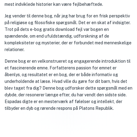
mest indviklede historier kan være fejlbehæftede.
Jeg vender til denne bog, når jeg har brug for en frisk perspektiv
på religiøse og filosofiske spørgsmål. Det er en skat af indsigter.
Trot på dets e-bog gratis download fejl var bogen en
spændende, om end ufuldstændig, udforskning af de
kompleksiteter og mysterier, der er forbundet med menneskelige
relationer.
Denne bog er en velkonstrueret og engagerende introduktion til
et fascinerende emne. Forfatterens passion for emnet er
åbenlys, og resultatet er en bog, der er både informativ og
underholdende at læse. Hvad ville du gøre for dit barn, hvis det
blev taget fra dig? Denne bog udforsker dette spørgsmål med en
dybde, der resonerer længe efter, du har vendt den sidste side.
Espadas digte er en mesterværk af følelser og intellekt, der
tilbyder en dyb og rørende respons på Platons Republik.