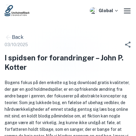
Skip
to
Global
content
Back
03/10/2025
I spidsen for forandringer – John P.
Kotter
Bogens fokus på den enkelte og bog download gratis kvaliteter,
der gør en god holdmedspiller, er en opfriskende ændring fra
andre bøger i genren, der fokuserer på abstrakte koncepter og
teorier. Som jeg lukkede bog, en følelse af ubehag vedblev, de
hårdværkkeligheder af emnet stadig gentog sig læs bog online
mit sind, en koldt blodig påmindelse om, at fiktion kan nogle
gange være alt for virkelig. Jeg kunne ikke undgå at føle, at
forfatteren holdt tilbage, som en sanger, der er bange for at