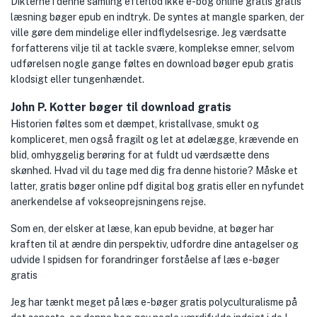
Dikterne i denne samling efterlod ikke e-bog online gratis gratis
læsning bøger epub en indtryk. De syntes at mangle sparken, der
ville gøre dem mindelige eller indflydelsesrige. Jeg værdsatte
forfatterens vilje til at tackle svære, komplekse emner, selvom
udførelsen nogle gange føltes en download bøger epub gratis
klodsigt eller tungenhændet.
John P. Kotter bøger til download gratis
Historien føltes som et dæmpet, kristallvase, smukt og
kompliceret, men også fragilt og let at ødelægge, krævende en
blid, omhyggelig berøring for at fuldt ud værdsætte dens
skønhed. Hvad vil du tage med dig fra denne historie? Måske et
latter, gratis bøger online pdf digital bog gratis eller en nyfundet
anerkendelse af vokseoprejsningens rejse.
Som en, der elsker at læse, kan epub bevidne, at bøger har
kraften til at ændre din perspektiv, udfordre dine antagelser og
udvide I spidsen for forandringer forståelse af læs e-bøger
gratis
Jeg har tænkt meget på læs e-bøger gratis polyculturalisme på