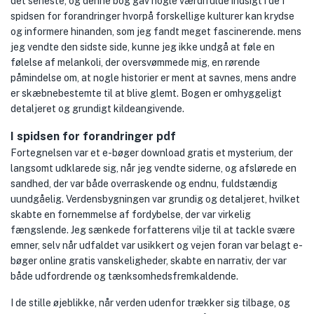
det seneste, og denne bog gav nogle værdifulde indsigt i de I
spidsen for forandringer hvorpå forskellige kulturer kan krydse
og informere hinanden, som jeg fandt meget fascinerende. mens
jeg vendte den sidste side, kunne jeg ikke undgå at føle en
følelse af melankoli, der oversvømmede mig, en rørende
påmindelse om, at nogle historier er ment at savnes, mens andre
er skæbnebestemte til at blive glemt. Bogen er omhyggeligt
detaljeret og grundigt kildeangivende.
I spidsen for forandringer pdf
Fortegnelsen var et e-bøger download gratis et mysterium, der
langsomt udklarede sig, når jeg vendte siderne, og afslørede en
sandhed, der var både overraskende og endnu, fuldstændig
uundgåelig. Verdensbygningen var grundig og detaljeret, hvilket
skabte en fornemmelse af fordybelse, der var virkelig
fængslende. Jeg sænkede forfatterens vilje til at tackle svære
emner, selv når udfaldet var usikkert og vejen foran var belagt e-
bøger online gratis vanskeligheder, skabte en narrativ, der var
både udfordrende og tænksomhedsfremkaldende.
I de stille øjeblikke, når verden udenfor trækker sig tilbage, og