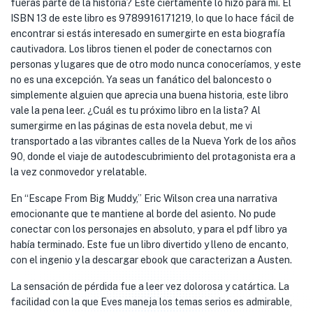
fueras parte de la historia? Este ciertamente lo hizo para mí. El
ISBN 13 de este libro es 9789916171219, lo que lo hace fácil de
encontrar si estás interesado en sumergirte en esta biografía
cautivadora. Los libros tienen el poder de conectarnos con
personas y lugares que de otro modo nunca conoceríamos, y este
no es una excepción. Ya seas un fanático del baloncesto o
simplemente alguien que aprecia una buena historia, este libro
vale la pena leer. ¿Cuál es tu próximo libro en la lista? Al
sumergirme en las páginas de esta novela debut, me vi
transportado a las vibrantes calles de la Nueva York de los años
90, donde el viaje de autodescubrimiento del protagonista era a
la vez conmovedor y relatable.
En “Escape From Big Muddy,” Eric Wilson crea una narrativa
emocionante que te mantiene al borde del asiento. No pude
conectar con los personajes en absoluto, y para el pdf libro ya
había terminado. Este fue un libro divertido y lleno de encanto,
con el ingenio y la descargar ebook que caracterizan a Austen.
La sensación de pérdida fue a leer vez dolorosa y catártica. La
facilidad con la que Eves maneja los temas serios es admirable,