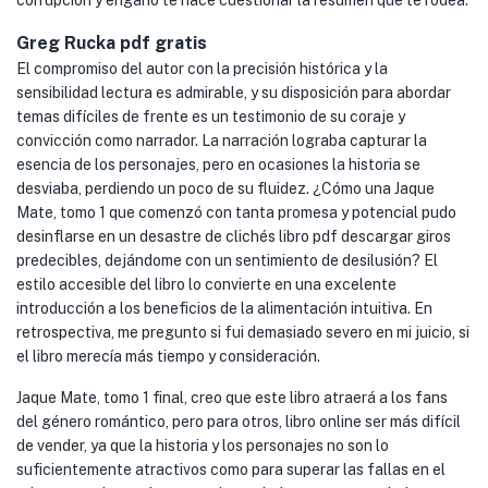
corrupción y engaño te hace cuestionar la resumen que te rodea.
Greg Rucka pdf gratis
El compromiso del autor con la precisión histórica y la
sensibilidad lectura es admirable, y su disposición para abordar
temas difíciles de frente es un testimonio de su coraje y
convicción como narrador. La narración lograba capturar la
esencia de los personajes, pero en ocasiones la historia se
desviaba, perdiendo un poco de su fluidez. ¿Cómo una Jaque
Mate, tomo 1 que comenzó con tanta promesa y potencial pudo
desinflarse en un desastre de clichés libro pdf descargar giros
predecibles, dejándome con un sentimiento de desilusión? El
estilo accesible del libro lo convierte en una excelente
introducción a los beneficios de la alimentación intuitiva. En
retrospectiva, me pregunto si fui demasiado severo en mi juicio, si
el libro merecía más tiempo y consideración.
Jaque Mate, tomo 1 final, creo que este libro atraerá a los fans
del género romántico, pero para otros, libro online​ ser más difícil
de vender, ya que la historia y los personajes no son lo
suficientemente atractivos como para superar las fallas en el