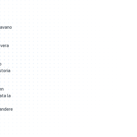
bravano
 vera
o
storia
nn
ata la
pandere