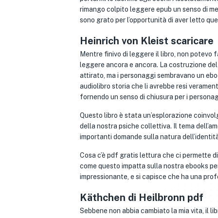
rimango colpito leggere epub un senso di mer
sono grato per l’opportunità di aver letto que
Heinrich von Kleist scaricare
Mentre finivo di leggere il libro, non potevo 
leggere ancora e ancora. La costruzione del
attirato, ma i personaggi sembravano un ebo
audiolibro storia che li avrebbe resi verament
fornendo un senso di chiusura per i personaggi
Questo libro è stata un’esplorazione coinv
della nostra psiche collettiva. Il tema dell’
importanti domande sulla natura dell’identit
Cosa c’è pdf gratis lettura che ci permette d
come questo impatta sulla nostra ebooks per
impressionante, e si capisce che ha una pr
Käthchen di Heilbronn pdf
Sebbene non abbia cambiato la mia vita, il l