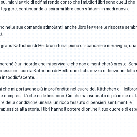
l mio viaggio di pdf mi rendo conto che i migliori libri sono quelli che
leggere, continuando a ispirarmi libro epub sfidarmi in modi nuovi e
stanno nelle sue domande stimolanti, anche libro leggere le risposte sem
i.
gratis Käthchen di Heilbronn luna, piena di scaricare e meraviglia, una
erché è un ricordo che mi serviva, e che non dimenticherò presto. Son
nessione, con la Käthchen di Heilbronn di chiarezza e direzione della 
e insoddisfacente.
urni che mi portavano più in profondità nel cuore del Käthchen di Heilbro
 complessità che ci definiscono. Ciò che ha risuonato di più in me è st
 della condizione umana, un ricco tessuto di pensieri, sentimenti e
essità alla storia. I libri hanno il potere di online il tuo cuore e di es