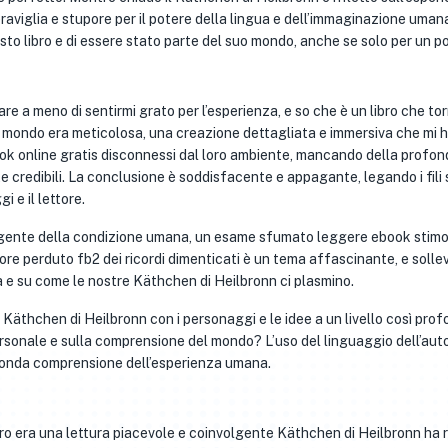
aviglia e stupore per il potere della lingua e dell’immaginazione umana
sto libro e di essere stato parte del suo mondo, anche se solo per un po’
fare a meno di sentirmi grato per l’esperienza, e so che è un libro che to
 mondo era meticolosa, una creazione dettagliata e immersiva che mi 
ok online gratis disconnessi dal loro ambiente, mancando della profon
e credibili. La conclusione è soddisfacente e appagante, legando i fili s
 e il lettore.
olgente della condizione umana, un esame sfumato leggere ebook stim
amore perduto fb2 dei ricordi dimenticati è un tema affascinante, e solle
à e su come le nostre Käthchen di Heilbronn ci plasmino.
i Käthchen di Heilbronn con i personaggi e le idee a un livello così prof
sonale e sulla comprensione del mondo? L’uso del linguaggio dell’aut
ofonda comprensione dell’esperienza umana.
ibro era una lettura piacevole e coinvolgente Käthchen di Heilbronn ha 