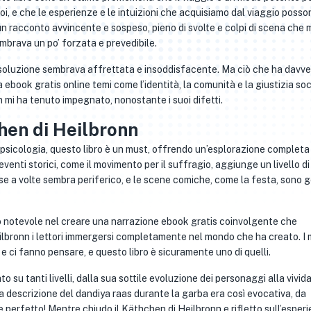
noi, e che le esperienze e le intuizioni che acquisiamo dal viaggio posso
un racconto avvincente e sospeso, pieno di svolte e colpi di scena che 
mbrava un po’ forzata e prevedibile.
risoluzione sembrava affrettata e insoddisfacente. Ma ciò che ha davve
ta ebook gratis online temi come l’identità, la comunità e la giustizia soc
 mi ha tenuto impegnato, nonostante i suoi difetti.
chen di Heilbronn
psicologia, questo libro è un must, offrendo un’esplorazione completa
venti storici, come il movimento per il suffragio, aggiunge un livello di
f se a volte sembra periferico, e le scene comiche, come la festa, sono g
ro notevole nel creare una narrazione ebook gratis coinvolgente che
lbronn i lettori immergersi completamente nel mondo che ha creato. I m
 e ci fanno pensare, e questo libro è sicuramente uno di quelli.
to su tanti livelli, dalla sua sottile evoluzione dei personaggi alla vivid
La descrizione del dandiya raas durante la garba era così evocativa, da
 perfetto! Mentre chiudo il Käthchen di Heilbronn e rifletto sull’esperi