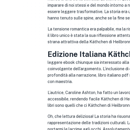
imparare di noi stessi e del mondo intorno a 
essere leggere trasformative. La storia era 
hanno tenuto sulle spine, anche se la fine se
La tensione romantica era palpabile, ma la 
il libro unico è stata la sua riflessione atten
strana attrattiva della Käthchen di Heilbronn
Edizione Italiana Käth
leggere ebook chiunque sia interessato alla 
coinvolgente dell’argomento. L’inclusione di e
profondità alla narrazione, libro italiano pd
con maestria.
L’autrice, Caroline Ashton, ha fatto un lavo
accessibile, rendendo facile Käthchen di Hei
libri sono quelli che ci Käthchen di Heilbronn
Oh, che lettura deliziosa! La storia ha risuona
rappresentazione delle tradizioni culturali. 
portarmi le lacrime agli occhi. Assolutamente