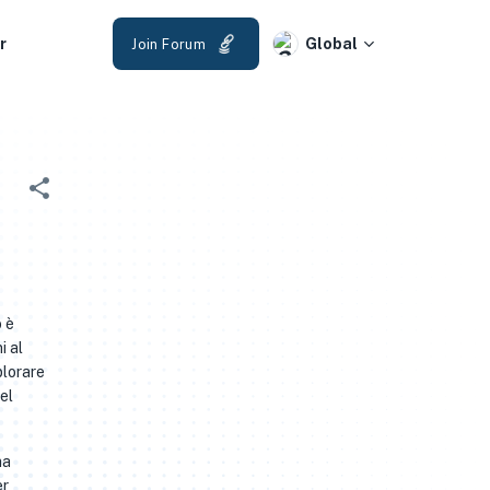
r
Global
Join Forum
o è
i al
plorare
el
ma
er