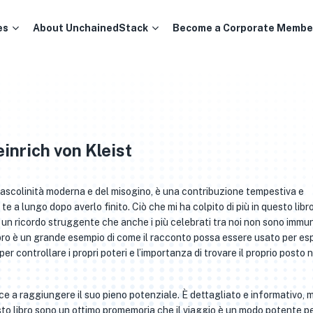
es
About UnchainedStack
Become a Corporate Membe
inrich von Kleist
mascolinità moderna e del misogino, è una contribuzione tempestiva e
te a lungo dopo averlo finito. Ciò che mi ha colpito di più in questo libr
 un ricordo struggente che anche i più celebrati tra noi non sono immun
libro è un grande esempio di come il racconto possa essere usato per es
r controllare i propri poteri e l’importanza di trovare il proprio posto n
sce a raggiungere il suo pieno potenziale. È dettagliato e informativo, 
esto libro sono un ottimo promemoria che il viaggio è un modo potente p