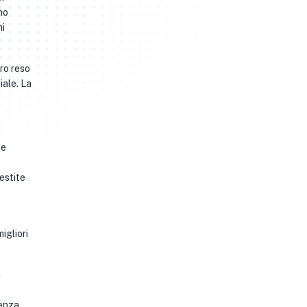
no
mi
ro reso
iale. La
 e
estite
igliori
a
enza,