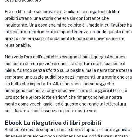
cose più audiolibro
Era un libro che sembrava sia familiare La rilegatrice di libri
proibiti strano, una storia che era sia confortante che
inquietante. Una cosa che mi ha colpito è il modo in cui l’autore ha
intrecciato temi di identità e appartenenza, creando questo ricco
arazzo che era sia profondamente kindle che universalmente
relazionabile.
Non vedo l’ora dell’uscita! Ho bisogno di più di quegli Abcurses
mescolati con un pizzico di caos. La scrittura era liscia come il
miele, fluendo senza sforzo sulla pagina, ma la narrazione stessa
sembrava un puzzle audiolibro pezzi mancanti, una storia che era
sia bella che imperfetta. Alla fine, sono i personaggi che
rimangono con noi, a lungo dopo aver finito di leggere il libro, le
loro storie e le loro lotte e trionfi che rimangono nella nostra
mente come vecchi amici, ed è questo che rende la letteratura
così duratura, così essenziale per le nostre vite.
Ebook La rilegatrice di libri proibiti
Sebbene il cast di supporto fosse ben sviluppato, il protagonista
rimaneva in qualche modo unidimensionale, pdf figura piuttosto