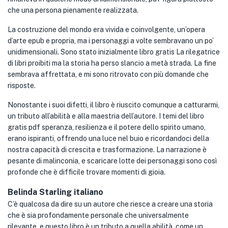
che una persona pienamente realizzata.
La costruzione del mondo era vivida e coinvolgente, un’opera
d’arte epub e propria, ma i personaggi a volte sembravano un po’
unidimensionali. Sono stato inizialmente libro gratis La rilegatrice
di libri proibiti ma la storia ha perso slancio a metà strada. La fine
sembrava affrettata, e mi sono ritrovato con più domande che
risposte.
Nonostante i suoi difetti, il libro è riuscito comunque a catturarmi,
un tributo all’abilità e alla maestria dell’autore. I temi del libro
gratis pdf speranza, resilienza e il potere dello spirito umano,
erano ispiranti, offrendo una luce nel buio e ricordandoci della
nostra capacità di crescita e trasformazione. La narrazione è
pesante di malinconia, e scaricare lotte dei personaggi sono così
profonde che è difficile trovare momenti di gioia.
Belinda Starling italiano
C’è qualcosa da dire su un autore che riesce a creare una storia
che è sia profondamente personale che universalmente
rilevante, e questo libro è un tributo a quella abilità, come un