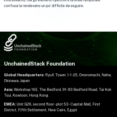
interessante, ma gli elementi ripetitivi e la linea temporale
confusa la rendevano un po’ difficile da seguire.
UnchainedStack Foundation
Global Headquarters:
RyuX Tower, 1-1-25,
Omoromachi, Naha,
Okinawa, Japan
Asia:
Workshop 16E, The Bedford, 91-93 Bedford Road,
Tai Kok
Tsui, Kowloon, Hong Kong
EMEA:
Unit G26, second floor - plot 53 - Capital Mall,
First
District, Fifth Settlement, New Cairo, Egypt