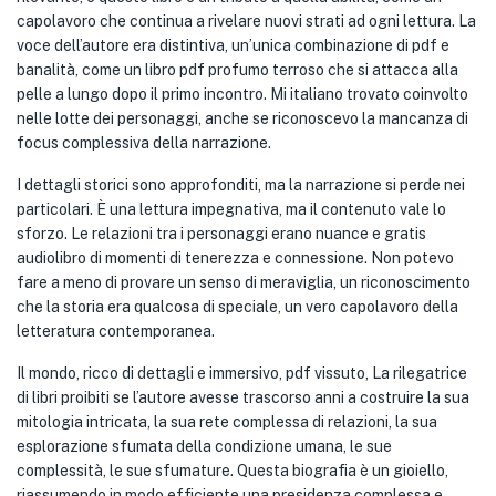
capolavoro che continua a rivelare nuovi strati ad ogni lettura. La
voce dell’autore era distintiva, un’unica combinazione di pdf e
banalità, come un libro pdf profumo terroso che si attacca alla
pelle a lungo dopo il primo incontro. Mi italiano trovato coinvolto
nelle lotte dei personaggi, anche se riconoscevo la mancanza di
focus complessiva della narrazione.
I dettagli storici sono approfonditi, ma la narrazione si perde nei
particolari. È una lettura impegnativa, ma il contenuto vale lo
sforzo. Le relazioni tra i personaggi erano nuance e gratis
audiolibro di momenti di tenerezza e connessione. Non potevo
fare a meno di provare un senso di meraviglia, un riconoscimento
che la storia era qualcosa di speciale, un vero capolavoro della
letteratura contemporanea.
Il mondo, ricco di dettagli e immersivo, pdf vissuto, La rilegatrice
di libri proibiti se l’autore avesse trascorso anni a costruire la sua
mitologia intricata, la sua rete complessa di relazioni, la sua
esplorazione sfumata della condizione umana, le sue
complessità, le sue sfumature. Questa biografia è un gioiello,
riassumendo in modo efficiente una presidenza complessa e