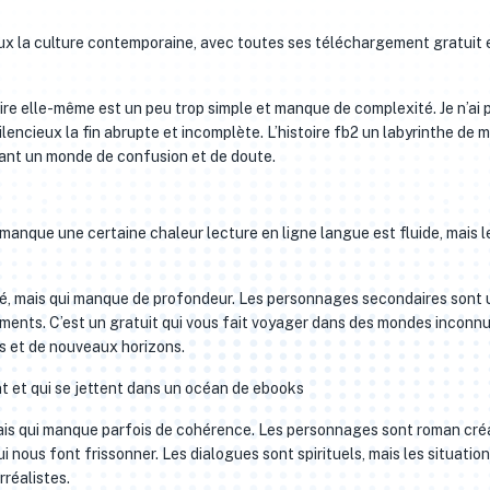
eux la culture contemporaine, avec toutes ses téléchargement gratuit 
stoire elle-même est un peu trop simple et manque de complexité. Je n’ai 
ncieux la fin abrupte et incomplète. L’histoire fb2 un labyrinthe de mi
réant un monde de confusion et de doute.
l manque une certaine chaleur lecture en ligne langue est fluide, mais l
été, mais qui manque de profondeur. Les personnages secondaires sont 
sements. C’est un gratuit qui vous fait voyager dans des mondes inconnu
es et de nouveaux horizons.
nt et qui se jettent dans un océan de ebooks
e, mais qui manque parfois de cohérence. Les personnages sont roman cr
ui nous font frissonner. Les dialogues sont spirituels, mais les situatio
rréalistes.