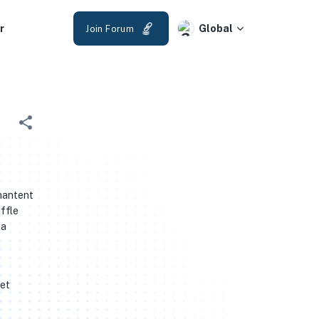
r
Global
Join Forum
 hantent
uffle
la
 et