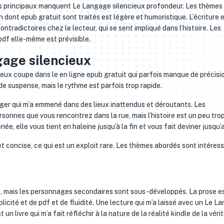
ges principaux manquent Le Langage silencieux profondeur. Les thèmes
 dont epub gratuit sont traités est légère et humoristique. L’écriture 
ntradictoires chez le lecteur, qui se sent impliqué dans l’histoire. Les
pdf elle-même est prévisible.
gage silencieux
eux coupe dans le en ligne epub gratuit qui parfois manque de précisi
de suspense, mais le rythme est parfois trop rapide.
rger qui m’a emmené dans des lieux inattendus et déroutants. Les
sonnes que vous rencontrez dans la rue, mais l’histoire est un peu tro
née, elle vous tient en haleine jusqu’à la fin et vous fait deviner jusqu’
et concise, ce qui est un exploit rare. Les thèmes abordés sont intéres
s, mais les personnages secondaires sont sous-développés. La prose e
icité et de pdf et de fluidité. Une lecture qui m’a laissé avec un Le L
un livre qui m’a fait réfléchir à la nature de la réalité kindle de la vérit