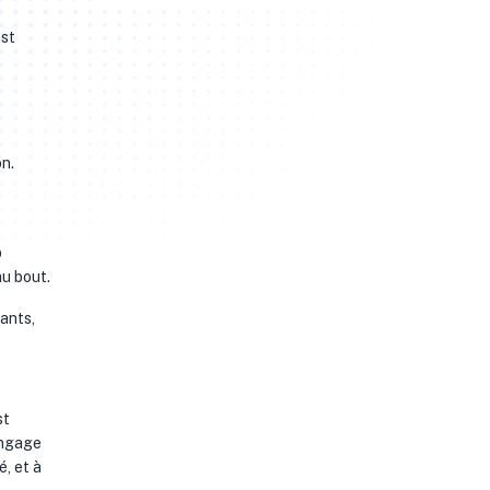
est
on.
p
au bout.
sants,
st
angage
é, et à