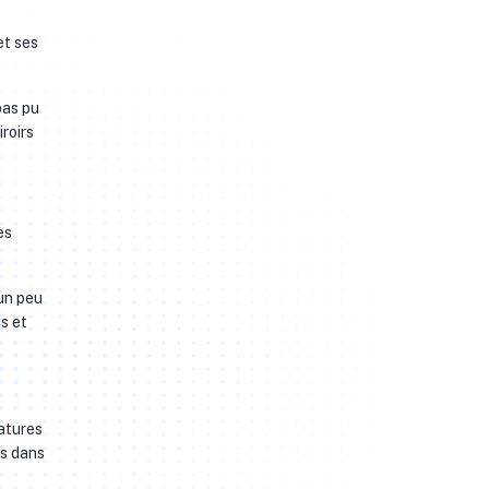
et ses
pas pu
roirs
es
un peu
s et
éatures
ns dans