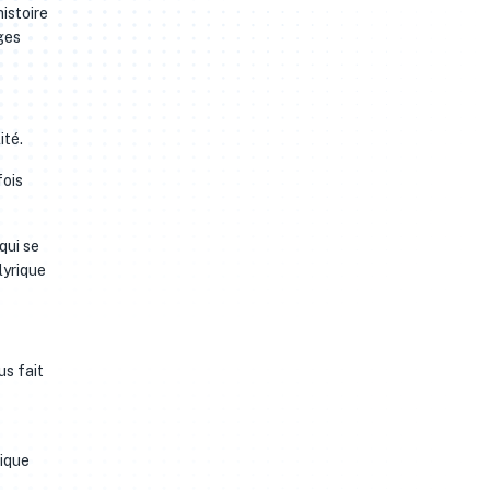
histoire
ges
ité.
fois
qui se
lyrique
us fait
rique