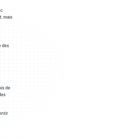
ec
t, mais
e des
ois de
des
entir