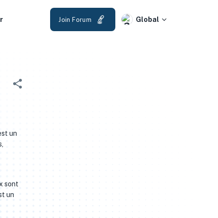
r
Global
Join Forum
est un
s,
x sont
st un