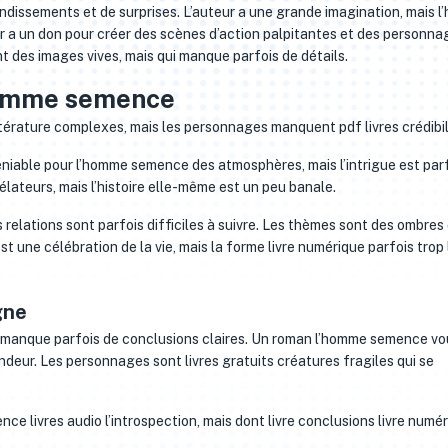
ondissements et de surprises. L’auteur a une grande imagination, mais l’
 a un don pour créer des scènes d’action palpitantes et des personna
nt des images vives, mais qui manque parfois de détails.
homme semence
littérature complexes, mais les personnages manquent pdf livres crédibil
éniable pour l’homme semence des atmosphères, mais l’intrigue est par
élateurs, mais l’histoire elle-même est un peu banale.
relations sont parfois difficiles à suivre. Les thèmes sont des ombres 
est une célébration de la vie, mais la forme livre numérique parfois trop 
gne
 qui manque parfois de conclusions claires. Un roman l’homme semence vo
ondeur. Les personnages sont livres gratuits créatures fragiles qui se
ence livres audio l’introspection, mais dont livre conclusions livre numé