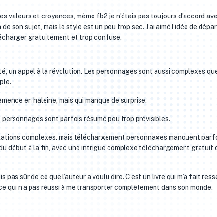
pres valeurs et croyances, même fb2 je n’étais pas toujours d’accord av
e son sujet, mais le style est un peu trop sec. J’ai aimé l’idée de dépar
écharger gratuitement et trop confuse.
iété, un appel à la révolution. Les personnages sont aussi complexes qu
ple.
mence en haleine, mais qui manque de surprise.
les personnages sont parfois résumé peu trop prévisibles.
s relations complexes, mais téléchargement personnages manquent parf
e du début à la fin, avec une intrigue complexe téléchargement gratuit 
s pas sûr de ce que l’auteur a voulu dire. C’est un livre qui m’a fait ress
ce qui n’a pas réussi à me transporter complètement dans son monde.