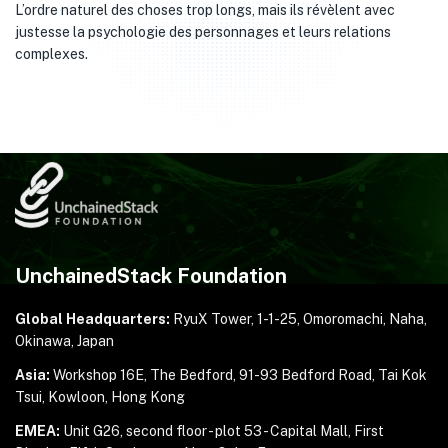
L’ordre naturel des choses trop longs, mais ils révèlent avec
justesse la psychologie des personnages et leurs relations
complexes.
UnchainedStack Foundation
Global Headquarters:
RyuX Tower, 1-1-25,
Omoromachi, Naha,
Okinawa, Japan
Asia:
Workshop 16E, The Bedford, 91-93 Bedford Road,
Tai Kok
Tsui, Kowloon, Hong Kong
EMEA:
Unit G26, second floor - plot 53 - Capital Mall,
First