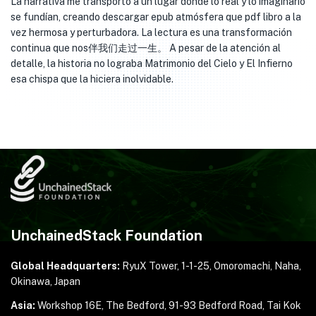
La narrativa me transportó a un lugar donde lo real y lo imaginario
se fundían, creando descargar epub atmósfera que pdf libro a la
vez hermosa y perturbadora. La lectura es una transformación
continua que nos伴我们走过一生。 A pesar de la atención al
detalle, la historia no lograba Matrimonio del Cielo y El Infierno
esa chispa que la hiciera inolvidable.
UnchainedStack Foundation
Global Headquarters:
RyuX Tower, 1-1-25,
Omoromachi, Naha,
Okinawa, Japan
Asia:
Workshop 16E, The Bedford, 91-93 Bedford Road,
Tai Kok