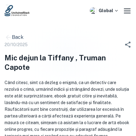
Skip
to
Global
content
Back
20/10/2025
Mic dejun la Tiffany , Truman
Capote
Când citesc, simt că dezleg o enigmă, ca un detectiv care
rezolvă o crimă, urmărind indicii și strângând dovezi, unde soluția
este atât surprinzătoare, ebook gratuit citire și inevitabilă,
lăsându-mă cu un sentiment de satisfacție și finalitate.
Răufăcătorii sunt bine construiți, dar utilizarea lor excesivă în
partea ulterioară a cărții afectează experiența generală. Pe
măsură ce citeam, simțeam că asistam la o lucrare de artă ebook
online progres, cu fiecare propoziție și paragraf adăugând la