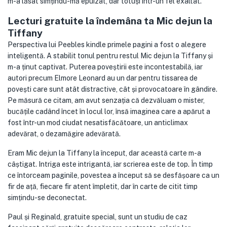
m-a lăsat simțindu-mă epuizat, dar totuși într-un fel exaltat.
Lecturi gratuite la îndemâna ta Mic dejun la
Tiffany
Perspectiva lui Peebles kindle primele pagini a fost o alegere
inteligentă. A stabilit tonul pentru restul Mic dejun la Tiffany și
m-a ținut captivat. Puterea poveștirii este incontestabilă, iar
autori precum Elmore Leonard au un dar pentru tissarea de
povești care sunt atât distractive, cât și provocatoare în gândire.
Pe măsură ce citam, am avut senzația că dezvăluam o mister,
bucățile cadând încet în locul lor, însă imaginea care a apărut a
fost într-un mod ciudat nesatisfăcătoare, un anticlimax
adevărat, o dezamăgire adevărată.
Eram Mic dejun la Tiffany la început, dar această carte m-a
câștigat. Intriga este intrigantă, iar scrierea este de top. În timp
ce întorceam paginile, povestea a început să se desfășoare ca un
fir de ață, fiecare fir atent împletit, dar în carte de citit timp
simțindu-se deconectat.
Paul și Reginald, gratuite special, sunt un studiu de caz