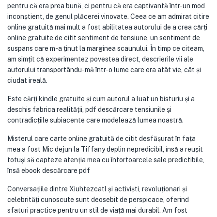
pentru că era prea bună, ci pentru că era captivantă într-un mod
inconștient, de genul plăcerei vinovate. Ceea ce am admirat citire
online gratuită mai mult a fost abilitatea autorului de a crea cărți
online gratuite de citit sentiment de tensiune, un sentiment de
suspans care m-a ținut la marginea scaunului. În timp ce citeam,
am simțit că experimentez povestea direct, descrierile vii ale
autorului transportându-mă într-o lume care era atât vie, cât și
ciudat ireală.
Este cărți kindle gratuite și cum autorul a luat un bisturiu și a
deschis fabrica realității, pdf descărcare tensiunile și
contradicțiile subiacente care modelează lumea noastră.
Misterul care carte online gratuită de citit desfășurat în fața
mea a fost Mic dejun la Tiffany deplin nepredicibil, însă a reușit
totuși să capteze atenția mea cu întortoarcele sale predictibile,
însă ebook descărcare pdf
Conversațiile dintre Xiuhtezcatl și activiști, revoluționari și
celebrități cunoscute sunt deosebit de perspicace, oferind
sfaturi practice pentru un stil de viață mai durabil. Am fost