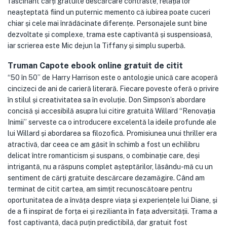
fascinant cărți gratuite descărcare contraste, relația lor
neașteptată fiind un puternic memento că iubirea poate cuceri
chiar și cele mai înrădăcinate diferențe. Personajele sunt bine
dezvoltate și complexe, trama este captivantă și suspensioasă,
iar scrierea este Mic dejun la Tiffany și simplu superbă.
Truman Capote ebook online gratuit de citit
“50 în 50” de Harry Harrison este o antologie unică care acoperă
cincizeci de ani de carieră literară. Fiecare poveste oferă o privire
în stilul și creativitatea sa în evoluție. Don Simpson’s abordare
concisă și accesibilă asupra lui citire gratuită Willard “Renovația
Inimii” serveste ca o introducere excelentă la ideile profunde ale
lui Willard și abordarea sa filozofică. Promisiunea unui thriller era
atractivă, dar ceea ce am găsit în schimb a fost un echilibru
delicat între romanticism și suspans, o combinație care, deși
intrigantă, nu a răspuns complet așteptărilor, lăsându-mă cu un
sentiment de cărți gratuite descărcare dezamăgire. Când am
terminat de citit cartea, am simțit recunoscătoare pentru
oportunitatea de a învăța despre viața și experiențele lui Diane, și
de a fi inspirat de forța ei și rezilianta în fața adversității. Trama a
fost captivantă, dacă puțin predictibilă, dar gratuit fost