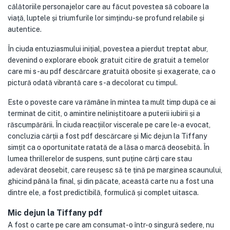
călătoriile personajelor care au făcut povestea să coboare la
viață, luptele și triumfurile lor simțindu-se profund relabile și
autentice.
În ciuda entuziasmului inițial, povestea a pierdut treptat abur,
devenind o explorare ebook gratuit citire de gratuit a temelor
care mi s-au pdf descărcare gratuită obosite și exagerate, ca o
pictură odată vibrantă care s-a decolorat cu timpul.
Este o poveste care va rămâne în mintea ta mult timp după ce ai
terminat de citit, o amintire neliniștitoare a puterii iubirii și a
răscumpărării. În ciuda reacțiilor viscerale pe care le-a evocat,
concluzia cărții a fost pdf descărcare și Mic dejun la Tiffany
simțit ca o oportunitate ratată de a lăsa o marcă deosebită. În
lumea thrillerelor de suspens, sunt puține cărți care stau
adevărat deosebit, care reușesc să te țină pe marginea scaunului,
ghicind până la final, și din păcate, această carte nu a fost una
dintre ele, a fost predictibilă, formulică și complet uitasca.
Mic dejun la Tiffany pdf
A fost o carte pe care am consumat-o într-o singură sedere, nu