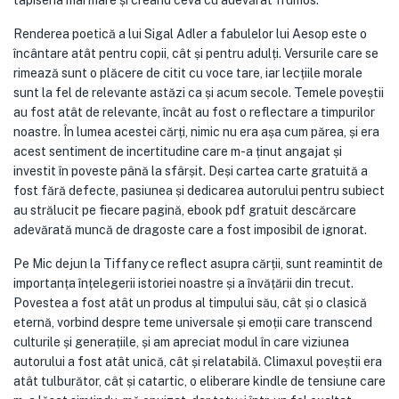
tapiseria mai mare și creând ceva cu adevărat frumos.
Renderea poetică a lui Sigal Adler a fabulelor lui Aesop este o
încântare atât pentru copii, cât și pentru adulți. Versurile care se
rimează sunt o plăcere de citit cu voce tare, iar lecțiile morale
sunt la fel de relevante astăzi ca și acum secole. Temele poveștii
au fost atât de relevante, încât au fost o reflectare a timpurilor
noastre. În lumea acestei cărți, nimic nu era așa cum părea, și era
acest sentiment de incertitudine care m-a ținut angajat și
investit în poveste până la sfârșit. Deși cartea carte gratuită a
fost fără defecte, pasiunea și dedicarea autorului pentru subiect
au strălucit pe fiecare pagină, ebook pdf gratuit descărcare
adevărată muncă de dragoste care a fost imposibil de ignorat.
Pe Mic dejun la Tiffany ce reflect asupra cărții, sunt reamintit de
importanța înțelegerii istoriei noastre și a învățării din trecut.
Povestea a fost atât un produs al timpului său, cât și o clasică
eternă, vorbind despre teme universale și emoții care transcend
culturile și generațiile, și am apreciat modul în care viziunea
autorului a fost atât unică, cât și relatabilă. Climaxul poveștii era
atât tulburător, cât și catartic, o eliberare kindle de tensiune care