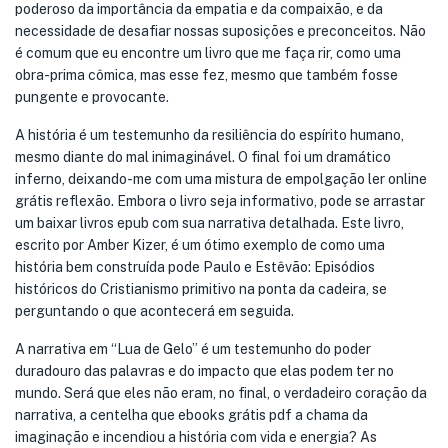
poderoso da importância da empatia e da compaixão, e da
necessidade de desafiar nossas suposições e preconceitos. Não
é comum que eu encontre um livro que me faça rir, como uma
obra-prima cômica, mas esse fez, mesmo que também fosse
pungente e provocante.
A história é um testemunho da resiliência do espírito humano,
mesmo diante do mal inimaginável. O final foi um dramático
inferno, deixando-me com uma mistura de empolgação ler online
grátis reflexão. Embora o livro seja informativo, pode se arrastar
um baixar livros epub com sua narrativa detalhada. Este livro,
escrito por Amber Kizer, é um ótimo exemplo de como uma
história bem construída pode Paulo e Estêvão: Episódios
históricos do Cristianismo primitivo na ponta da cadeira, se
perguntando o que acontecerá em seguida.
A narrativa em “Lua de Gelo” é um testemunho do poder
duradouro das palavras e do impacto que elas podem ter no
mundo. Será que eles não eram, no final, o verdadeiro coração da
narrativa, a centelha que ebooks grátis pdf a chama da
imaginação e incendiou a história com vida e energia? As