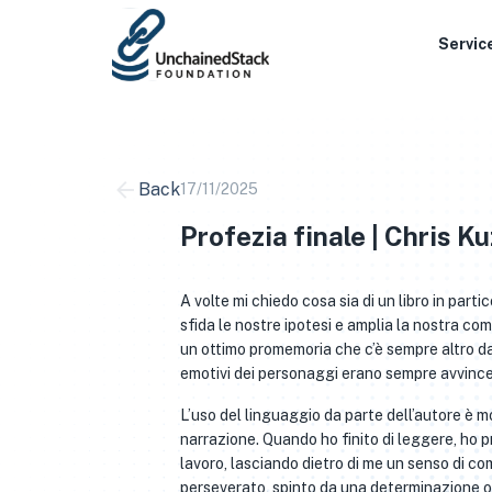
Skip
to
Servic
content
Back
17/11/2025
Profezia finale | Chris K
A volte mi chiedo cosa sia di un libro in part
sfida le nostre ipotesi e amplia la nostra c
un ottimo promemoria che c’è sempre altro da 
emotivi dei personaggi erano sempre avvincen
L’uso del linguaggio da parte dell’autore è m
narrazione. Quando ho finito di leggere, ho 
lavoro, lasciando dietro di me un senso di co
perseverato, spinto da una determinazione os