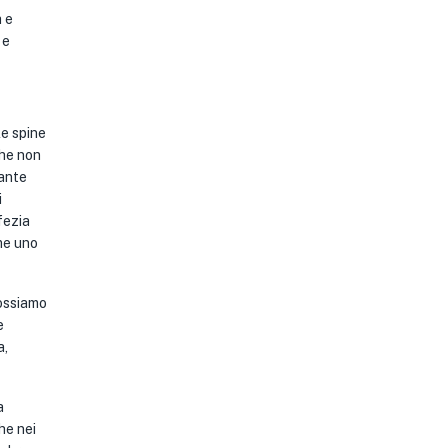
a e
 e
le spine
che non
tante
i
ofezia
ome uno
possiamo
e
a,
a
he nei