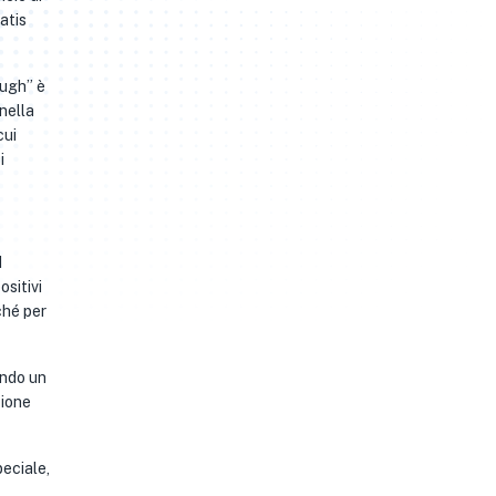
atis
ough” è
nella
cui
i
I
ositivi
ché per
ando un
zione
peciale,