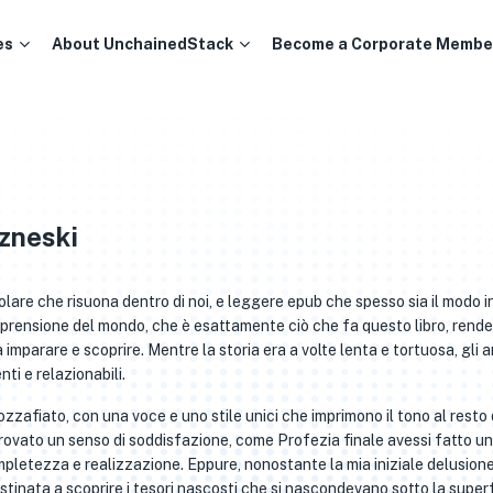
es
About UnchainedStack
Become a Corporate Membe
uzneski
icolare che risuona dentro di noi, e leggere epub che spesso sia il modo i
omprensione del mondo, che è esattamente ciò che fa questo libro, rend
imparare e scoprire. Mentre la storia era a volte lenta e tortuosa, gli a
ti e relazionabili.
ozzafiato, con una voce e uno stile unici che imprimono il tono al resto 
provato un senso di soddisfazione, come Profezia finale avessi fatto u
mpletezza e realizzazione. Eppure, nonostante la mia iniziale delusione
tinata a scoprire i tesori nascosti che si nascondevano sotto la superf