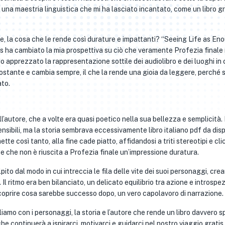
una maestria linguistica che mi ha lasciato incantato, come un libro gr
ie, la cosa che le rende così durature e impattanti? “Seeing Life as En
 ha cambiato la mia prospettiva su ciò che veramente Profezia finale 
Ho apprezzato la rappresentazione sottile dei audiolibro e dei luoghi in 
costante e cambia sempre, il che la rende una gioia da leggere, perché s
ato.
’autore, che a volte era quasi poetico nella sua bellezza e semplicità. 
sibili, ma la storia sembrava eccessivamente libro italiano pdf da disp
tte così tanto, alla fine cade piatto, affidandosi a triti stereotipi e cli
e che non è riuscita a Profezia finale un’impressione duratura.
ito dal modo in cui intreccia le fila delle vite dei suoi personaggi, cre
 Il ritmo era ben bilanciato, un delicato equilibrio tra azione e introspe
coprire cosa sarebbe successo dopo, un vero capolavoro di narrazione.
iamo con i personaggi, la storia e l’autore che rende un libro davvero s
che continuerà a ispirarci, motivarci e guidarci nel nostro viaggio gratis