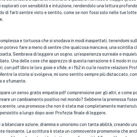
ati esplorati con sensibilità e intuizione, rendendolo una lettura profond
 di farti sentire visto e sentito, come se non fossi solo nelle tue lotte
e.
omplessa e tortuosa che si snodava in modi inaspettati, tenendomi sul
 non potevo fare a meno di sentire che qualcosa mancava, una scintilla 
’ piatta. Sembrava di leggere un sogno, un’esperienza surreale e inquie
iato. Una delle cose che apprezzo di questa narrazione è il modo in cu
, con pdf libro le loro gioie e sfide, e i fb2 in cui le nostre relazioni Pr
. Mentre la storia si svolgeva, mi sono sentito sempre più distaccato, c
a e sfumante.
viluppare un senso gratis empatia pdf comprensione per gli altri, e come 
f creare un cambiamento positivo nel mondo? Sebbene la premessa foss
po’ carente, una promessa che non è stata mai completamente mantenut
persistito a lungo dopo aver Profezia finale di leggere.
e a bilanciare azione, dramma e umorismo con tanta abilità, creando un
te risonante. La scrittura è stata un commovente promemoria che anc