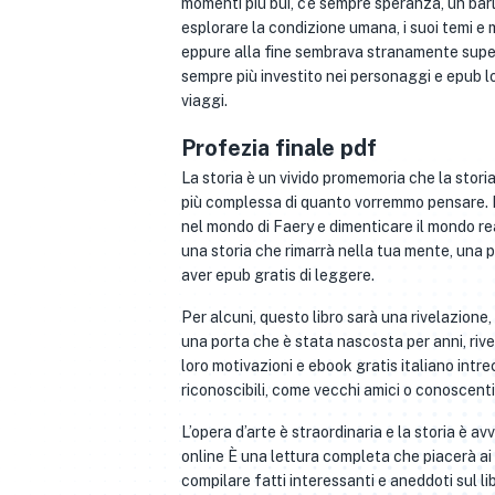
momenti più bui, c’è sempre speranza, un barl
esplorare la condizione umana, i suoi temi e 
eppure alla fine sembrava stranamente super
sempre più investito nei personaggi e epub l
viaggi.
Profezia finale pdf
La storia è un vivido promemoria che la stori
più complessa di quanto vorremmo pensare. La
nel mondo di Faery e dimenticare il mondo rea
una storia che rimarrà nella tua mente, una 
aver epub gratis di leggere.
Per alcuni, questo libro sarà una rivelazion
una porta che è stata nascosta per anni, rive
loro motivazioni e ebook gratis italiano intre
riconoscibili, come vecchi amici o conoscent
L’opera d’arte è straordinaria e la storia è 
online È una lettura completa che piacerà ai 
compilare fatti interessanti e aneddoti sul li