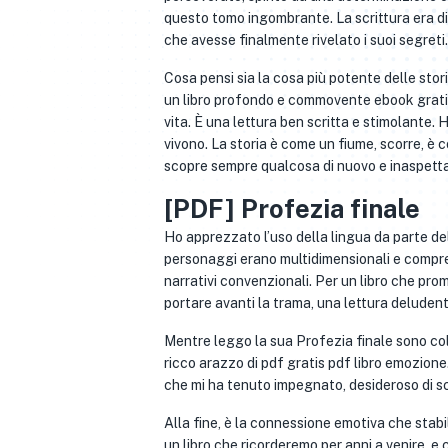
questo tomo ingombrante. La scrittura era di 
che avesse finalmente rivelato i suoi segreti.
Cosa pensi sia la cosa più potente delle stor
un libro profondo e commovente ebook gratis
vita. È una lettura ben scritta e stimolante. 
vivono. La storia è come un fiume, scorre, è 
scopre sempre qualcosa di nuovo e inaspett
[PDF] Profezia finale
Ho apprezzato l’uso della lingua da parte dell
personaggi erano multidimensionali e compren
narrativi convenzionali. Per un libro che prome
portare avanti la trama, una lettura deludent
Mentre leggo la sua Profezia finale sono colp
ricco arazzo di pdf gratis pdf libro emozione.
che mi ha tenuto impegnato, desideroso di s
Alla fine, è la connessione emotiva che stabil
un libro che ricorderemo per anni a venire, e 