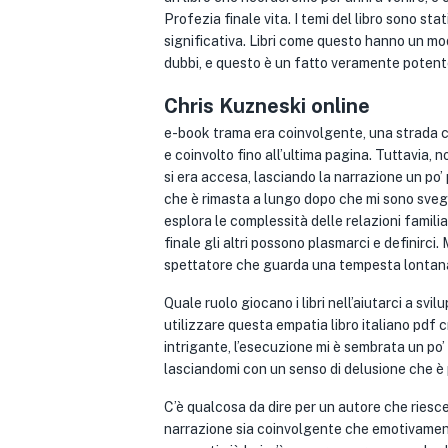
Profezia finale vita. I temi del libro sono st
significativa. Libri come questo hanno un modo
dubbi, e questo è un fatto veramente potent
Chris Kuzneski online
e-book trama era coinvolgente, una strada c
e coinvolto fino all’ultima pagina. Tuttavia,
si era accesa, lasciando la narrazione un po
che è rimasta a lungo dopo che mi sono svegl
esplora le complessità delle relazioni familiari
finale gli altri possono plasmarci e definirci
spettatore che guarda una tempesta lontan
Quale ruolo giocano i libri nell’aiutarci a s
utilizzare questa empatia libro italiano pd
intrigante, l’esecuzione mi è sembrata un 
lasciandomi con un senso di delusione che è 
C’è qualcosa da dire per un autore che riesc
narrazione sia coinvolgente che emotivamen