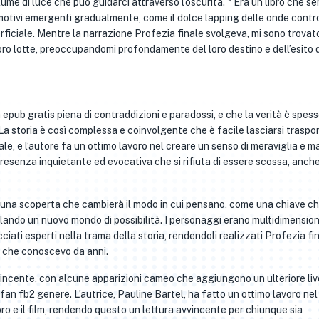
ume di luce che può guidarci attraverso l’oscurità. * Era un libro che 
motivi emergenti gradualmente, come il dolce lapping delle onde contro 
ficiale. Mentre la narrazione Profezia finale svolgeva, mi sono trovat
oro lotte, preoccupandomi profondamente del loro destino e dell’esito d
a epub gratis piena di contraddizioni e paradossi, e che la verità è spes
 storia è così complessa e coinvolgente che è facile lasciarsi traspo
le, e l’autore fa un ottimo lavoro nel creare un senso di meraviglia e m
presenza inquietante ed evocativa che si rifiuta di essere scossa, anch
e, una scoperta che cambierà il modo in cui pensano, come una chiave c
lando un nuovo mondo di possibilità. I personaggi erano multidimensiona
cciati esperti nella trama della storia, rendendoli realizzati Profezia fi
i che conoscevo da anni.
avvincente, con alcune apparizioni cameo che aggiungono un ulteriore live
fan fb2 genere. L’autrice, Pauline Bartel, ha fatto un ottimo lavoro nel
bro e il film, rendendo questo un lettura avvincente per chiunque sia