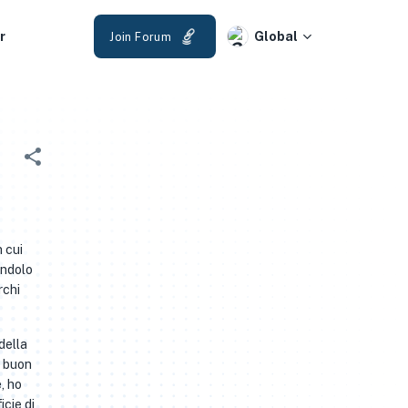
r
Global
Join Forum
n cui
endolo
rchi
della
n buon
, ho
icie di