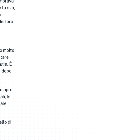
sembrava
la riva,
o
ei loro
so molto
rtare
agia. È
e dopo
he apre
li, le
nale
llo di