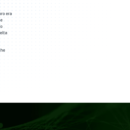
bro era
ne
ro
elta
che