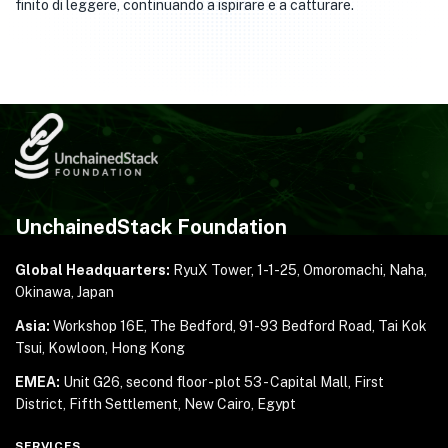
finito di leggere, continuando a ispirare e a catturare.
UnchainedStack Foundation
Global Headquarters:
RyuX Tower, 1-1-25,
Omoromachi, Naha,
Okinawa, Japan
Asia:
Workshop 16E, The Bedford, 91-93 Bedford Road,
Tai Kok
Tsui, Kowloon, Hong Kong
EMEA:
Unit G26, second floor - plot 53 - Capital Mall,
First
District, Fifth Settlement, New Cairo, Egypt
SERVICES