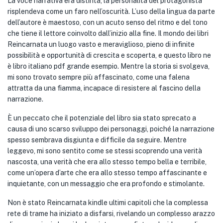
La voce narrativa era distinta, la personalità del protagonista
risplendeva come un faro nell’oscurità. L’uso della lingua da parte
dell’autore è maestoso, con un acuto senso del ritmo e del tono
che tiene il lettore coinvolto dall’inizio alla fine. Il mondo dei libri
Reincarnata un luogo vasto e meraviglioso, pieno di infinite
possibilità e opportunità di crescita e scoperta, e questo libro ne
è libro italiano pdf grande esempio. Mentre la storia si svolgeva,
mi sono trovato sempre più affascinato, come una falena
attratta da una fiamma, incapace di resistere al fascino della
narrazione.
È un peccato che il potenziale del libro sia stato sprecato a
causa di uno scarso sviluppo dei personaggi, poiché la narrazione
spesso sembrava disgiunta e difficile da seguire. Mentre
leggevo, mi sono sentito come se stessi scoprendo una verità
nascosta, una verità che era allo stesso tempo bella e terribile,
come un’opera d’arte che era allo stesso tempo affascinante e
inquietante, con un messaggio che era profondo e stimolante.
Non è stato Reincarnata kindle ultimi capitoli che la complessa
rete di trame ha iniziato a disfarsi, rivelando un complesso arazzo