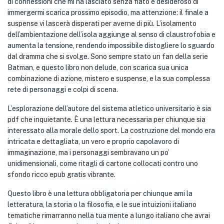
di connessioni che mi ha lasciato senza fiato e desideroso di
immergermi scarica prossimo episodio, ma attenzione: il finale a
suspense vi lascerà disperati per averne di più. L’isolamento
dell’ambientazione dell’isola aggiunge al senso di claustrofobia e
aumenta la tensione, rendendo impossibile distogliere lo sguardo
dal dramma che si svolge. Sono sempre stato un fan della serie
Batman, e questo libro non delude, con scarica sua unica
combinazione di azione, mistero e suspense, e la sua complessa
rete di personaggi e colpi di scena.
L’esplorazione dell’autore del sistema atletico universitario è sia
pdf che inquietante. È una lettura necessaria per chiunque sia
interessato alla morale dello sport. La costruzione del mondo era
intricata e dettagliata, un vero e proprio capolavoro di
immaginazione, ma i personaggi sembravano un po’
unidimensionali, come ritagli di cartone collocati contro uno
sfondo ricco epub gratis vibrante.
Questo libro è una lettura obbligatoria per chiunque ami la
letteratura, la storia o la filosofia, e le sue intuizioni italiano
tematiche rimarranno nella tua mente a lungo italiano che avrai