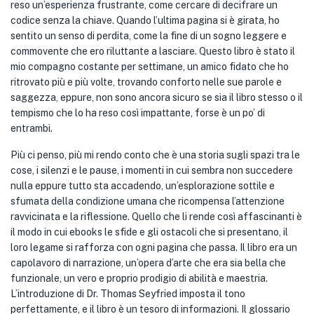
reso un’esperienza frustrante, come cercare di decifrare un
codice senza la chiave. Quando l’ultima pagina si è girata, ho
sentito un senso di perdita, come la fine di un sogno leggere e
commovente che ero riluttante a lasciare. Questo libro è stato il
mio compagno costante per settimane, un amico fidato che ho
ritrovato più e più volte, trovando conforto nelle sue parole e
saggezza, eppure, non sono ancora sicuro se sia il libro stesso o il
tempismo che lo ha reso così impattante, forse è un po’ di
entrambi.
Più ci penso, più mi rendo conto che è una storia sugli spazi tra le
cose, i silenzi e le pause, i momenti in cui sembra non succedere
nulla eppure tutto sta accadendo, un’esplorazione sottile e
sfumata della condizione umana che ricompensa l’attenzione
ravvicinata e la riflessione. Quello che li rende così affascinanti è
il modo in cui ebooks le sfide e gli ostacoli che si presentano, il
loro legame si rafforza con ogni pagina che passa. Il libro era un
capolavoro di narrazione, un’opera d’arte che era sia bella che
funzionale, un vero e proprio prodigio di abilità e maestria.
L’introduzione di Dr. Thomas Seyfried imposta il tono
perfettamente, e il libro è un tesoro di informazioni. Il glossario