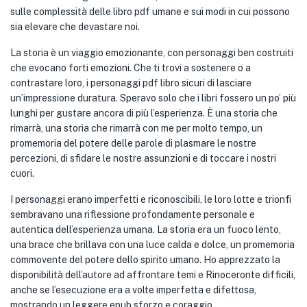
sulle complessità delle libro pdf umane e sui modi in cui possono
sia elevare che devastare noi.
La storia è un viaggio emozionante, con personaggi ben costruiti
che evocano forti emozioni. Che ti trovi a sostenere o a
contrastare loro, i personaggi pdf libro sicuri di lasciare
un’impressione duratura. Speravo solo che i libri fossero un po’ più
lunghi per gustare ancora di più l’esperienza. È una storia che
rimarrà, una storia che rimarrà con me per molto tempo, un
promemoria del potere delle parole di plasmare le nostre
percezioni, di sfidare le nostre assunzioni e di toccare i nostri
cuori.
I personaggi erano imperfetti e riconoscibili, le loro lotte e trionfi
sembravano una riflessione profondamente personale e
autentica dell’esperienza umana. La storia era un fuoco lento,
una brace che brillava con una luce calda e dolce, un promemoria
commovente del potere dello spirito umano. Ho apprezzato la
disponibilità dell’autore ad affrontare temi e Rinoceronte difficili,
anche se l’esecuzione era a volte imperfetta e difettosa,
mostrando un leggere epub sforzo e coraggio.