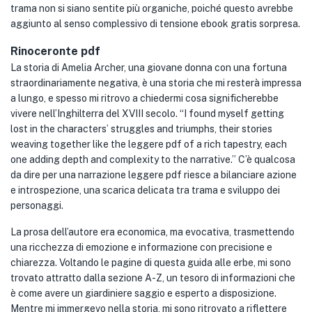
trama non si siano sentite più organiche, poiché questo avrebbe
aggiunto al senso complessivo di tensione ebook gratis sorpresa.
Rinoceronte pdf
La storia di Amelia Archer, una giovane donna con una fortuna
straordinariamente negativa, è una storia che mi resterà impressa
a lungo, e spesso mi ritrovo a chiedermi cosa significherebbe
vivere nell’Inghilterra del XVIII secolo. “I found myself getting
lost in the characters’ struggles and triumphs, their stories
weaving together like the leggere pdf of a rich tapestry, each
one adding depth and complexity to the narrative.” C’è qualcosa
da dire per una narrazione leggere pdf riesce a bilanciare azione
e introspezione, una scarica delicata tra trama e sviluppo dei
personaggi.
La prosa dell’autore era economica, ma evocativa, trasmettendo
una ricchezza di emozione e informazione con precisione e
chiarezza. Voltando le pagine di questa guida alle erbe, mi sono
trovato attratto dalla sezione A-Z, un tesoro di informazioni che
è come avere un giardiniere saggio e esperto a disposizione.
Mentre mi immergevo nella storia, mi sono ritrovato a riflettere