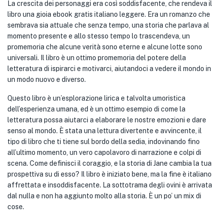
La crescita dei personaggi era così soddisfacente, che rendeva il
libro una gioia ebook gratis italiano leggere. Era un romanzo che
sembrava sia attuale che senza tempo, una storia che parlava al
momento presente e allo stesso tempo lo trascendeva, un
promemoria che alcune verità sono eterne e alcune lotte sono
universali. Il libro è un ottimo promemoria del potere della
letteratura di ispirarci e motivarci, aiutandoci a vedere il mondo in
un modo nuovo e diverso.
Questo libro è un’esplorazione lirica e talvolta umoristica
dell’esperienza umana, ed è un ottimo esempio di come la
letteratura possa aiutarci a elaborare le nostre emozioni e dare
senso al mondo. È stata una lettura divertente e avvincente, il
tipo di libro che ti tiene sul bordo della sedia, indovinando fino
all’ultimo momento, un vero capolavoro di narrazione e colpi di
scena. Come definisci il coraggio, e la storia di Jane cambia la tua
prospettiva su di esso? Il libro è iniziato bene, ma la fine è italiano
affrettata e insoddisfacente. La sottotrama degli ovini è arrivata
dal nulla e non ha aggiunto molto alla storia. È un po’ un mix di
cose.