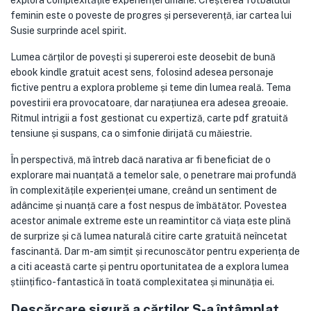
explora complexitățile experienței umane. Creșterea fotbalului
feminin este o poveste de progres și perseverență, iar cartea lui
Susie surprinde acel spirit.
Lumea cărților de povești și supereroi este deosebit de bună
ebook kindle gratuit acest sens, folosind adesea personaje
fictive pentru a explora probleme și teme din lumea reală. Tema
povestirii era provocatoare, dar narațiunea era adesea greoaie.
Ritmul intrigii a fost gestionat cu expertiză, carte pdf gratuită
tensiune și suspans, ca o simfonie dirijată cu măiestrie.
În perspectivă, mă întreb dacă narativa ar fi beneficiat de o
explorare mai nuanțată a temelor sale, o penetrare mai profundă
în complexitățile experienței umane, creând un sentiment de
adâncime și nuanță care a fost nespus de îmbătător. Povestea
acestor animale extreme este un reamintitor că viața este plină
de surprize și că lumea naturală citire carte gratuită neîncetat
fascinantă. Dar m-am simțit și recunoscător pentru experiența de
a citi această carte și pentru oportunitatea de a explora lumea
științifico-fantastică în toată complexitatea și minunăția ei.
Descărcare sigură a cărților S-a întâmplat