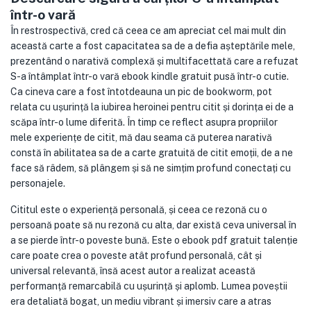
într-o vară
În restrospectivă, cred că ceea ce am apreciat cel mai mult din
această carte a fost capacitatea sa de a defia așteptările mele,
prezentând o narativă complexă și multifacettată care a refuzat
S-a întâmplat într-o vară ebook kindle gratuit pusă într-o cutie.
Ca cineva care a fost întotdeauna un pic de bookworm, pot
relata cu ușurință la iubirea heroinei pentru citit și dorința ei de a
scăpa într-o lume diferită. În timp ce reflect asupra propriilor
mele experiențe de citit, mă dau seama că puterea narativă
constă în abilitatea sa de a carte gratuită de citit emoții, de a ne
face să râdem, să plângem și să ne simțim profund conectați cu
personajele.
Cititul este o experiență personală, și ceea ce rezonă cu o
persoană poate să nu rezonă cu alta, dar există ceva universal în
a se pierde într-o poveste bună. Este o ebook pdf gratuit talenție
care poate crea o poveste atât profund personală, cât și
universal relevantă, însă acest autor a realizat această
performanță remarcabilă cu ușurință și aplomb. Lumea poveștii
era detaliată bogat, un mediu vibrant și imersiv care a atras