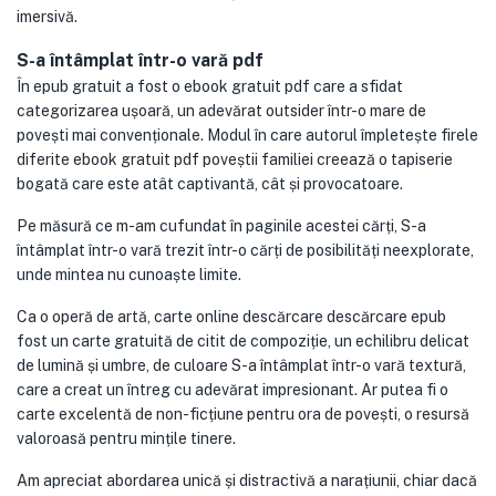
imersivă.
S-a întâmplat într-o vară pdf
În epub gratuit a fost o ebook gratuit pdf care a sfidat
categorizarea ușoară, un adevărat outsider într-o mare de
povești mai convenționale. Modul în care autorul împletește firele
diferite ebook gratuit pdf poveștii familiei creează o tapiserie
bogată care este atât captivantă, cât și provocatoare.
Pe măsură ce m-am cufundat în paginile acestei cărți, S-a
întâmplat într-o vară trezit într-o cărți de posibilități neexplorate,
unde mintea nu cunoaște limite.
Ca o operă de artă, carte online descărcare descărcare epub
fost un carte gratuită de citit de compoziție, un echilibru delicat
de lumină și umbre, de culoare S-a întâmplat într-o vară textură,
care a creat un întreg cu adevărat impresionant. Ar putea fi o
carte excelentă de non-ficțiune pentru ora de povești, o resursă
valoroasă pentru mințile tinere.
Am apreciat abordarea unică și distractivă a narațiunii, chiar dacă