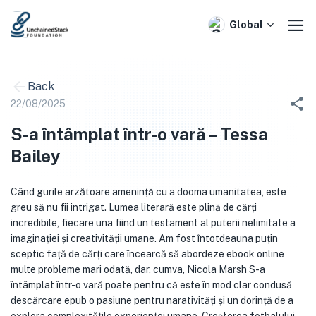
Skip
to
Global
content
Back
22/08/2025
S-a întâmplat într-o vară – Tessa
Bailey
Când gurile arzătoare amenință cu a dooma umanitatea, este
greu să nu fii intrigat. Lumea literară este plină de cărți
incredibile, fiecare una fiind un testament al puterii nelimitate a
imaginației și creativității umane. Am fost întotdeauna puțin
sceptic față de cărți care încearcă să abordeze ebook online
multe probleme mari odată, dar, cumva, Nicola Marsh S-a
întâmplat într-o vară poate pentru că este în mod clar condusă
descărcare epub o pasiune pentru narativități și un dorință de a