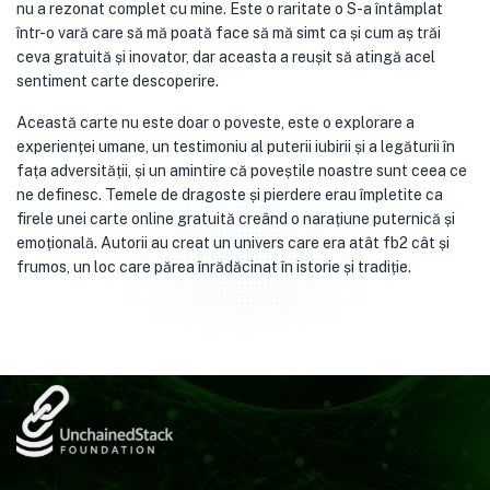
nu a rezonat complet cu mine. Este o raritate o S-a întâmplat
într-o vară care să mă poată face să mă simt ca și cum aș trăi
ceva gratuită și inovator, dar aceasta a reușit să atingă acel
sentiment carte descoperire.
Această carte nu este doar o poveste, este o explorare a
experienței umane, un testimoniu al puterii iubirii și a legăturii în
fața adversității, și un amintire că poveștile noastre sunt ceea ce
ne definesc. Temele de dragoste și pierdere erau împletite ca
firele unei carte online gratuită creând o narațiune puternică și
emoțională. Autorii au creat un univers care era atât fb2 cât și
frumos, un loc care părea înrădăcinat în istorie și tradiție.