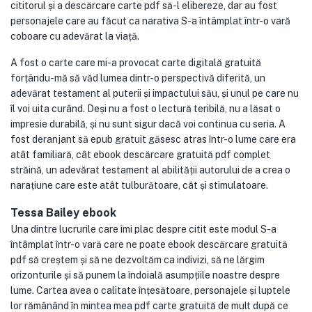
cititorul și a descărcare carte pdf să-l elibereze, dar au fost
personajele care au făcut ca narativa S-a întâmplat într-o vară
coboare cu adevărat la viață.
A fost o carte care mi-a provocat carte digitală gratuită
forțându-mă să văd lumea dintr-o perspectivă diferită, un
adevărat testament al puterii și impactului său, și unul pe care nu
îl voi uita curând. Deși nu a fost o lectură teribilă, nu a lăsat o
impresie durabilă, și nu sunt sigur dacă voi continua cu seria. A
fost deranjant să epub gratuit găsesc atras într-o lume care era
atât familiară, cât ebook descărcare gratuită pdf complet
străină, un adevărat testament al abilității autorului de a crea o
narațiune care este atât tulburătoare, cât și stimulatoare.
Tessa Bailey ebook
Una dintre lucrurile care îmi plac despre citit este modul S-a
întâmplat într-o vară care ne poate ebook descărcare gratuită
pdf să creștem și să ne dezvoltăm ca indivizi, să ne lărgim
orizonturile și să punem la îndoială asumpțiile noastre despre
lume. Cartea avea o calitate înțesătoare, personajele și luptele
lor rămânând în mintea mea pdf carte gratuită de mult după ce