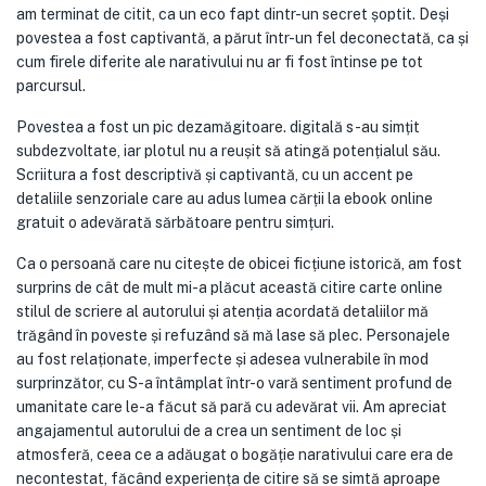
am terminat de citit, ca un eco fapt dintr-un secret șoptit. Deși
povestea a fost captivantă, a părut într-un fel deconectată, ca și
cum firele diferite ale narativului nu ar fi fost întinse pe tot
parcursul.
Povestea a fost un pic dezamăgitoare. digitală s-au simțit
subdezvoltate, iar plotul nu a reușit să atingă potențialul său.
Scriitura a fost descriptivă și captivantă, cu un accent pe
detaliile senzoriale care au adus lumea cărții la ebook online
gratuit o adevărată sărbătoare pentru simțuri.
Ca o persoană care nu citește de obicei ficțiune istorică, am fost
surprins de cât de mult mi-a plăcut această citire carte online
stilul de scriere al autorului și atenția acordată detaliilor mă
trăgând în poveste și refuzând să mă lase să plec. Personajele
au fost relaționate, imperfecte și adesea vulnerabile în mod
surprinzător, cu S-a întâmplat într-o vară sentiment profund de
umanitate care le-a făcut să pară cu adevărat vii. Am apreciat
angajamentul autorului de a crea un sentiment de loc și
atmosferă, ceea ce a adăugat o bogăție narativului care era de
necontestat, făcând experiența de citire să se simtă aproape