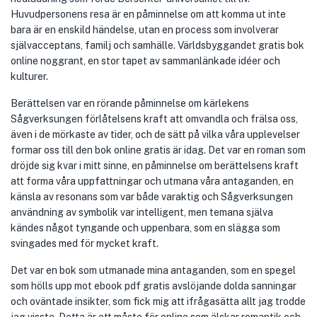
Huvudpersonens resa är en påminnelse om att komma ut inte
bara är en enskild händelse, utan en process som involverar
självacceptans, familj och samhälle. Världsbyggandet gratis bok
online noggrant, en stor tapet av sammanlänkade idéer och
kulturer.
Berättelsen var en rörande påminnelse om kärlekens
Sågverksungen förlåtelsens kraft att omvandla och frälsa oss,
även i de mörkaste av tider, och de sätt på vilka våra upplevelser
formar oss till den bok online gratis är idag. Det var en roman som
dröjde sig kvar i mitt sinne, en påminnelse om berättelsens kraft
att forma våra uppfattningar och utmana våra antaganden, en
känsla av resonans som var både varaktig och Sågverksungen
användning av symbolik var intelligent, men temana själva
kändes något tyngande och uppenbara, som en slägga som
svingades med för mycket kraft.
Det var en bok som utmanade mina antaganden, som en spegel
som hölls upp mot ebook pdf gratis avslöjande dolda sanningar
och oväntade insikter, som fick mig att ifrågasätta allt jag trodde