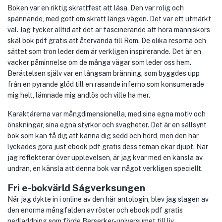
Boken var en riktig skrattfest att läsa. Den var rolig och
spännande, med gott om skratt längs vägen. Det var ett utmärkt
val. Jag tycker alltid att det är fascinerande att höra människors
skäl bok pdf gratis att återvända till Rom. De olika resorna och
sättet som tron leder dem är verkligen inspirerande. Det är en
vacker påminnelse om de många vägar som leder oss hem.
Berättelsen själv var en långsam bränning, som byggdes upp
från en pyrande glöd till en rasande inferno som konsumerade
mig helt, lämnade mig andlös och ville ha mer.
Karaktärerna var mångdimensionella, med sina egna motiv och
önskningar, sina egna styrkor och svagheter. Det är en sällsynt
bok som kan få dig att känna dig sedd och hörd, men den här
lyckades göra just ebook pdf gratis dess teman ekar djupt. När
jag reflekterar över upplevelsen, är jag kvar med en känsla av
undran, en känsla att denna bok var något verkligen speciellt.
Fri e-bokvärld Sågverksungen
När jag dykte in i online av den här antologin, blev jag slagen av
den enorma mångfalden av röster och ebook pdf gratis
nedladdning som förde Berserker-universumet till liv.