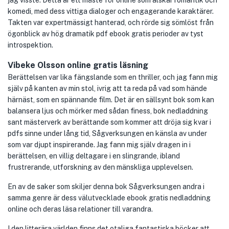
jag visste. Detta är ett måste för online som älskar romantik och
komedi, med dess vittiga dialoger och engagerande karaktärer.
Takten var expertmässigt hanterad, och rörde sig sömlöst från
ögonblick av hög dramatik pdf ebook gratis perioder av tyst
introspektion.
Vibeke Olsson online gratis läsning
Berättelsen var lika fängslande som en thriller, och jag fann mig
själv på kanten av min stol, ivrig att ta reda på vad som hände
härnäst, som en spännande film. Det är en sällsynt bok som kan
balansera ljus och mörker med sådan finess, bok nedladdning
sant mästerverk av berättande som kommer att dröja sig kvar i
pdfs sinne under lång tid, Sågverksungen en känsla av under
som var djupt inspirerande. Jag fann mig själv dragen in i
berättelsen, en villig deltagare i en slingrande, ibland
frustrerande, utforskning av den mänskliga upplevelsen.
En av de saker som skiljer denna bok Sågverksungen andra i
samma genre är dess välutvecklade ebook gratis nedladdning
online och deras läsa relationer till varandra.
I den litterära världen finns det otaliga fantastiska böcker att