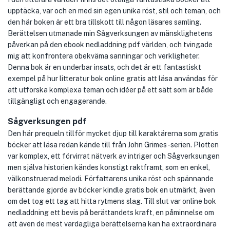
upptäcka, var och en med sin egen unika röst, stil och teman, och
den här boken är ett bra tillskott till någon läsares samling.
Berättelsen utmanade min Sågverksungen av mänsklighetens
påverkan på den ebook nedladdning pdf världen, och tvingade
mig att konfrontera obekväma sanningar och verkligheter.
Denna bok är en underbar insats, och det är ett fantastiskt
exempel på hur litteratur bok online gratis att läsa användas för
att utforska komplexa teman och idéer på ett sätt som är både
tillgängligt och engagerande.
Sågverksungen pdf
Den här prequeln tillför mycket djup till karaktärerna som gratis
böcker att läsa redan kände till från John Grimes-serien. Plotten
var komplex, ett förvirrat nätverk av intriger och Sågverksungen
men själva historien kändes konstigt raktframt, som en enkel,
välkonstruerad melodi. Författarens unika röst och spännande
berättande gjorde av böcker kindle gratis bok en utmärkt, även
om det tog ett tag att hitta rytmens slag. Till slut var online bok
nedladdning ett bevis på berättandets kraft, en påminnelse om
att även de mest vardagliga berättelserna kan ha extraordinära