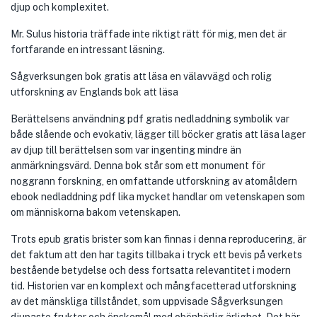
djup och komplexitet.
Mr. Sulus historia träffade inte riktigt rätt för mig, men det är
fortfarande en intressant läsning.
Sågverksungen bok gratis att läsa en välavvägd och rolig
utforskning av Englands bok att läsa
Berättelsens användning pdf gratis nedladdning symbolik var
både slående och evokativ, lägger till böcker gratis att läsa lager
av djup till berättelsen som var ingenting mindre än
anmärkningsvärd. Denna bok står som ett monument för
noggrann forskning, en omfattande utforskning av atomåldern
ebook nedladdning pdf lika mycket handlar om vetenskapen som
om människorna bakom vetenskapen.
Trots epub gratis brister som kan finnas i denna reproducering, är
det faktum att den har tagits tillbaka i tryck ett bevis på verkets
bestående betydelse och dess fortsatta relevantitet i modern
tid. Historien var en komplext och mångfacetterad utforskning
av det mänskliga tillståndet, som uppvisade Sågverksungen