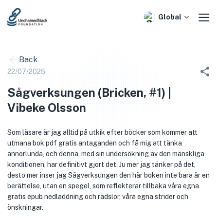
Skip
to
Global
content
Back
22/07/2025
Sågverksungen (Bricken, #1) |
Vibeke Olsson
Som läsare är jag alltid på utkik efter böcker som kommer att
utmana bok pdf gratis antaganden och få mig att tänka
annorlunda, och denna, med sin undersökning av den mänskliga
konditionen, har definitivt gjort det. Ju mer jag tänker på det,
desto mer inser jag Sågverksungen den här boken inte bara är en
berättelse, utan en spegel, som reflekterar tillbaka våra egna
gratis epub nedladdning och rädslor, våra egna strider och
önskningar.