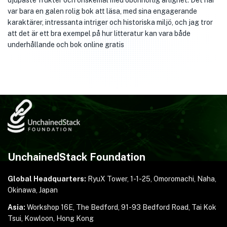
djupaste frukter och önskemål med obönhörlig ärlighet. Det här
var bara en galen rolig bok att läsa, med sina engagerande
karaktärer, intressanta intriger och historiska miljö, och jag tror
att det är ett bra exempel på hur litteratur kan vara både
underhållande och bok online gratis
UnchainedStack Foundation
Global Headquarters:
RyuX Tower, 1-1-25,
Omoromachi, Naha,
Okinawa, Japan
Asia:
Workshop 16E, The Bedford, 91-93 Bedford Road,
Tai Kok
Tsui, Kowloon, Hong Kong