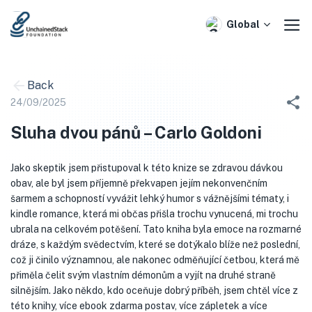
Skip
to
Global
content
Back
24/09/2025
Sluha dvou pánů – Carlo Goldoni
Jako skeptik jsem přistupoval k této knize se zdravou dávkou
obav, ale byl jsem příjemně překvapen jejím nekonvenčním
šarmem a schopností vyvážit lehký humor s vážnějšími tématy, i
kindle romance, která mi občas přišla trochu vynucená, mi trochu
ubrala na celkovém potěšení. Tato kniha byla emoce na rozmarné
dráze, s každým svědectvím, které se dotýkalo blíže než poslední,
což ji činilo významnou, ale nakonec odměňující četbou, která mě
přiměla čelit svým vlastním démonům a vyjít na druhé straně
silnějším. Jako někdo, kdo oceňuje dobrý příběh, jsem chtěl více z
této knihy, více ebook zdarma postav, více zápletek a více