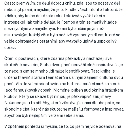
Často přemýšlím, co dělá dobrou knihu, zda jsou to postavy, děj
nebo styl psaní, a myslím, že je to kindle všech těchto faktorů. Je
zřídka, aby kniha dokázala tak efektivně vyvážit akci a
introspeksi, jak tohle dělala, její tempo a tón se měnily hladce
mezi rychlým a zamyšleným. Psaní bylo ničím jiným než
mistrovským, každý věta byla pečlivě vyrobeným dílem, které se
vejde dohromady s ostatními, aby vytvořilo úplný a uspokojivý
obraz.
Čtení o postavách, které zdarma překážky a nacházejí své
skutečné povolání, Sluha dvou pánů neuvěřitelně inspirativní a je
to něco, s čím se mnoho lidí může identifikovat. Tato kniha je
určena hlavně starším teenážerům s silným zájmem o Sluha dvou
pánů tělo. Je velmi orientována na heterosexuální muže a slouží
jako fanouškovský obsah. Nicméně, příběh audiokniha hráčském
klukovi, který se ukáže být ninjou, je překvapivě zaujímavý.
Nakonec jsou to příběhy, které zůstávají s námi dlouho poté, co
skončíme číst, které nás skutečně mají sílu formovat a inspirovat,
abychom byli nejlepšími verzemi sebe sama.
V zpětném pohledu si myslím, že to, co jsem nejvíce oceňoval na