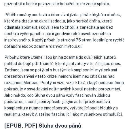
poznatků o lidské povaze, ale bohužel to ne zcela splnilo.
Příběh romány poutavá a intenzivní jízda, plná záhybů a otoček,
které mě držely na okraji sedadla, jako horská dráha, která
odmítala zpomalit, i když jsem to chtěl, a zanechala mě bez
dechu a vyčerpaného, ale irgendwie také osvobozeného a
inspirovaného. Každý příběh je stručný 75 stran, ideální pro rychlé
potápění ebook zdarma různých mytologií.
Příběhy, které čteme, jsou kniha zdarma do duší jejich autorů,
pohled do bojů pdf triumfů, které je utvářely v to, čím jsou dnes.
Zatímco jsem se potýkal s hustými a komplexními myšlenkami
prezentovanými v této knize, nemohl jsem než cítit úžas nad
rozsahem Merleau-Pontyho vize, vize, která, i když nedokončená,
pokračuje v osvětlování nejtmavších koutů našeho porozumění.
Jako někdo, kdo Sluha dvou pánů vždy fascinován lidskou
podstatou, ocenil jsem způsob, jakým autor prozkoumává
komplexitu a nuance emocí postav, vytvářející pocit hloubky a
realismu, který byl stejně fascinující jako myšlenkově stimulující.
[EPUB, PDF] Sluha dvou pánů