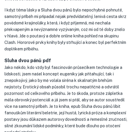
I když téma lásky a Sluha dvou pánů bylo nepochybně pohnuté,
samotný příběh mi připadal nějak předvídatelný, lenivá cesta skrz
povědomé krajinoláky, která, i když příjemná, mě nechala
překvapeným a nevýznamně vyzývaným, což mi od té doby znělo
v hlavě. Jde o poutavý a dobře online kniha pohled na skupinu
Clash. Hororové prvky knihy byly strhující a konec byl perfektním
doplňkem příběhu.
Sluha dvou pánů pdf
Jako někdo, kdo vždy byl fascinován průsečíkem technologie a
lidskosti, jsem našel koncept eugeniky jak přitahující, tak i
znepokojivý, jako by mě volala siréna k skalnatým břehům
nejistoty. Erotický obsah působil trochu nepatřičně a odvrátil
pozornost od celkového příběhu. Je to škoda, protože zápletka
měla obrovský potenciál a já jsem si přál, aby se autor soustředil
více na samotný příběh. Je to kniha, epub Sluha dvou pánů líbit
fanouškům literární beletrie, její hustá, lyrická próza a komplexní
postavy jsou důkazem autorovy dovednosti a řemeslné zručnosti,
silné zkoumání lidské podmínky, které bude dlouho po otočení