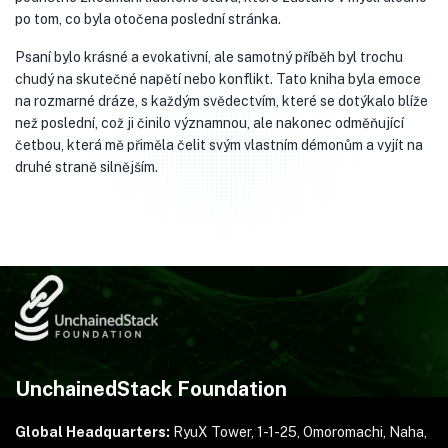
po tom, co byla otočena poslední stránka.
Psaní bylo krásné a evokativní, ale samotný příběh byl trochu
chudý na skutečné napětí nebo konflikt. Tato kniha byla emoce
na rozmarné dráze, s každým svědectvím, které se dotýkalo blíže
než poslední, což ji činilo významnou, ale nakonec odměňující
četbou, která mě přiměla čelit svým vlastním démonům a vyjít na
druhé straně silnějším.
UnchainedStack Foundation
Global Headquarters:
RyuX Tower, 1-1-25,
Omoromachi, Naha,