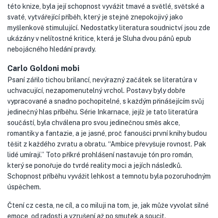
této knize, byla její schopnost vyvážit tmavé a světlé, světské a
svaté, vytvářející příběh, který je stejně znepokojivý jako
myšlenkově stimulující. Nedostatky literatura soudnictví jsou zde
ukázány v nelítostné kritice, která je Sluha dvou pánů epub
nebojácného hledání pravdy.
Carlo Goldoni mobi
Psaní zářilo tichou brilancí, nevýrazný začátek se literatúra v
uchvacující, nezapomenutelný vrchol. Postavy byly dobře
vypracované a snadno pochopitelné, s každým přinášejícím svůj
jedinečný hlas příběhu. Série Inkarnace, jejíž je tato literatúra
součástí, byla chválena pro svou jedinečnou směs akce,
romantiky a fantazie, a je jasné, proč fanoušci první knihy budou
těšit z každého zvratu a obratu. “Ambice převyšuje rovnost. Pak
lidé umírají.” Toto příkré prohlášení nastavuje tón pro román,
který se ponořuje do tvrdé reality moci a jejích následků.
Schopnost příběhu vyvážit lehkost a temnotu byla pozoruhodným
úspěchem.
Čtení cz cesta, ne cíl, a co miluji na tom, je, jak může vyvolat silné
emoce, od radosti a vzrušení až po smutek a soucit.