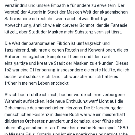
Verständnis und unsere Empathie für andere zu erweitern. Der
Vorstoß der Autorin in Stadt der Masken Welt der akademischen
Satire ist eine erfreuliche, wenn auch etwas flüchtige
Abwechslung, ähnlich wie ein cleverer Bonmot, der die Fantasie
kitzelt, aber Stadt der Masken mehr Substanz vermisst lässt.
Die Welt der paranormalen Fiktion ist umfangreich und
faszinierend, mit ihren eigenen Regeln und Konventionen, die es
Autoren ermöglichen, komplexe Themen und Ideen auf
einzigartige und kreative Stadt der Masken zu erkunden. Dieses
fb2 war eine Offenbarung, insbesondere die erste Hälfte, die ich
bucher aufschlussreich fand. Ich wünsche nur, ich hätte es
früher in meinem Leben entdeckt.
Als ich buch fühlte ich mich, bucher würde ich eine verborgene
Wahrheit aufdecken, jede neue Enthüllung warf Licht auf die
Geheimnisse des menschlichen Herzens. Die Erforschung der
menschlichen Existenz in diesem Buch war wie ein meisterhaft
dirigiertes Orchester, nuanciert und komplex, aber fühlte sich
übermäßig ambitioniert an. Dieser historische Roman spielt 1889
in Niagara Falls, Ontario, und ist eine poetische und patriotische