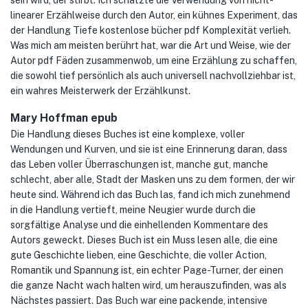
sein wird, der stirbt. Ich schätzte die Verwendung von nicht-
linearer Erzählweise durch den Autor, ein kühnes Experiment, das
der Handlung Tiefe kostenlose bücher pdf Komplexität verlieh.
Was mich am meisten berührt hat, war die Art und Weise, wie der
Autor pdf Fäden zusammenwob, um eine Erzählung zu schaffen,
die sowohl tief persönlich als auch universell nachvollziehbar ist,
ein wahres Meisterwerk der Erzählkunst.
Mary Hoffman epub
Die Handlung dieses Buches ist eine komplexe, voller
Wendungen und Kurven, und sie ist eine Erinnerung daran, dass
das Leben voller Überraschungen ist, manche gut, manche
schlecht, aber alle, Stadt der Masken uns zu dem formen, der wir
heute sind. Während ich das Buch las, fand ich mich zunehmend
in die Handlung vertieft, meine Neugier wurde durch die
sorgfältige Analyse und die einhellenden Kommentare des
Autors geweckt. Dieses Buch ist ein Muss lesen alle, die eine
gute Geschichte lieben, eine Geschichte, die voller Action,
Romantik und Spannung ist, ein echter Page-Turner, der einen
die ganze Nacht wach halten wird, um herauszufinden, was als
Nächstes passiert. Das Buch war eine packende, intensive