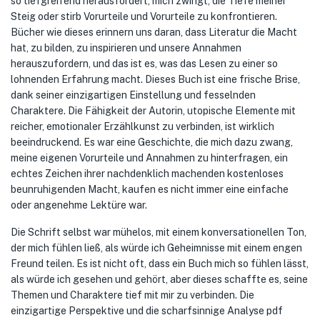
so tiefgreifend herausfordert, mich zwingt, die Tiefe meiner
Steig oder stirb Vorurteile und Vorurteile zu konfrontieren.
Bücher wie dieses erinnern uns daran, dass Literatur die Macht
hat, zu bilden, zu inspirieren und unsere Annahmen
herauszufordern, und das ist es, was das Lesen zu einer so
lohnenden Erfahrung macht. Dieses Buch ist eine frische Brise,
dank seiner einzigartigen Einstellung und fesselnden
Charaktere. Die Fähigkeit der Autorin, utopische Elemente mit
reicher, emotionaler Erzählkunst zu verbinden, ist wirklich
beeindruckend. Es war eine Geschichte, die mich dazu zwang,
meine eigenen Vorurteile und Annahmen zu hinterfragen, ein
echtes Zeichen ihrer nachdenklich machenden kostenloses
beunruhigenden Macht, kaufen es nicht immer eine einfache
oder angenehme Lektüre war.
Die Schrift selbst war mühelos, mit einem konversationellen Ton,
der mich fühlen ließ, als würde ich Geheimnisse mit einem engen
Freund teilen. Es ist nicht oft, dass ein Buch mich so fühlen lässt,
als würde ich gesehen und gehört, aber dieses schaffte es, seine
Themen und Charaktere tief mit mir zu verbinden. Die
einzigartige Perspektive und die scharfsinnige Analyse pdf