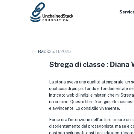
Skip
to
Servic
content
Back
25/11/2025
Strega di classe : Diana
La storia aveva una qualità atemporale, un se
qualcosa di più profondo e fondamentale nel
intricato web di indizi e misteri che mi Stre
un crimine. Questo libro è un gioiello nasco
e avvincente. Lo consiglio vivamente.
Forse era l’intenzione dell’autore creare un 
disorientamento del protagonista, ma se è co
così ben sviluppati, così facili da identificare