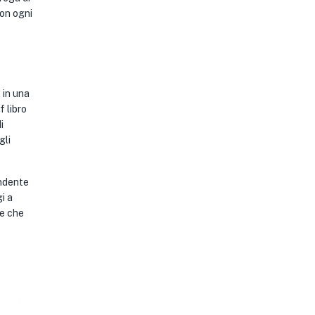
con ogni
 in una
f libro
i
gli
endente
i a
ce che