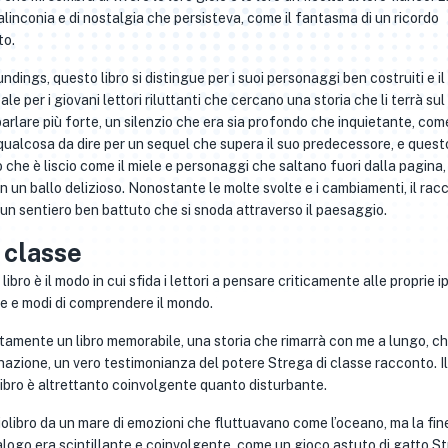
linconia e di nostalgia che persisteva, come il fantasma di un ricordo
to.
dings, questo libro si distingue per i suoi personaggi ben costruiti e il
le per i giovani lettori riluttanti che cercano una storia che li terrà su
 a parlare più forte, un silenzio che era sia profondo che inquietante, com
qualcosa da dire per un sequel che supera il suo predecessore, e questo
o che è liscio come il miele e personaggi che saltano fuori dalla pagina,
un ballo delizioso. Nonostante le molte svolte e i cambiamenti, il rac
 un sentiero ben battuto che si snoda attraverso il paesaggio.
 classe
bro è il modo in cui sfida i lettori a pensare criticamente alle proprie i
ve e modi di comprendere il mondo.
tamente un libro memorabile, una storia che rimarrà con me a lungo, ch
inazione, un vero testimonianza del potere Strega di classe racconto. Il
ibro è altrettanto coinvolgente quanto disturbante.
iolibro da un mare di emozioni che fluttuavano come l’oceano, ma la fin
alogo era scintillante e coinvolgente, come un gioco astuto di gatto St