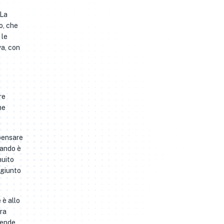
 La
o, che
 le
va, con
re
ne
 pensare
uando è
nuito
ggiunto
 è allo
ura
cende