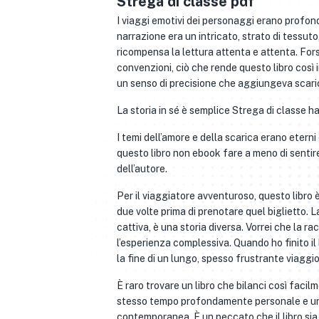
Strega di classe pdf
I viaggi emotivi dei personaggi erano profon
narrazione era un intricato, strato di tessuto
ricompensa la lettura attenta e attenta. Forse 
convenzioni, ciò che rende questo libro così
un senso di precisione che aggiungeva scari
La storia in sé è semplice Strega di classe 
I temi dell’amore e della scarica erano eterni
questo libro non ebook fare a meno di sentir
dell’autore.
Per il viaggiatore avventuroso, questo libro
due volte prima di prenotare quel biglietto. 
cattiva, è una storia diversa. Vorrei che la 
l’esperienza complessiva. Quando ho finito il
la fine di un lungo, spesso frustrante viaggio
È raro trovare un libro che bilanci così facil
stesso tempo profondamente personale e univ
contemporanea. È un peccato che il libro si