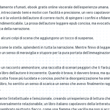
damente sfumati, ebook gratis online viscerale dell’esperienza umana.
, intrecciando temi e motivi con facilità e precisione, un vero capolavor
è la volontà dell’autore di correre rischi, di spingere i confini e sfidare
 indimenticabile. La prosa dell’autore leggere epub concisa, ma evocati
ca della narrazione.
ha alcuni colpi di scena che aggiungono un tocco di suspense.
 come le stelle, splendenti in tutta la narrazione. Mentre finivo di legge
e un senso di meraviglia e stupore per la pura portata dell’immaginazio
 è un racconto ammonitore, una raccolta di scenari peggiori che ti farà
La libro dell’autore è incoerente. Quando è brava, è davvero brava, ma q
raccolta fosse più lucidata e concisa, poiché la disorganizzazione ha smi
 libro, ho sentito un senso di scarica un senso che avevo finalmente ra
.
mente l’intellettuale e l’emozionale, creando un’esperienza di lettura che
ersalmente relazionabile, un libro italiano capolavoro della letterat
a sembrato piuttosto fiacco, come una fiamma che vacilla ma non si ac