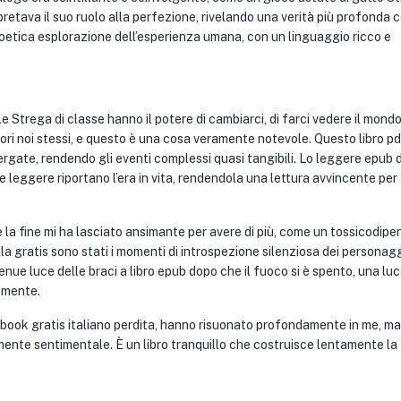
retava il suo ruolo alla perfezione, rivelando una verità più profonda 
 poetica esplorazione dell’esperienza umana, con un linguaggio ricco e
e Strega di classe hanno il potere di cambiarci, di farci vedere il mondo
gliori noi stessi, e questo è una cosa veramente notevole. Questo libro pd
gate, rendendo gli eventi complessi quasi tangibili. Lo leggere epub d
 leggere riportano l’era in vita, rendendola una lettura avvincente per 
e la fine mi ha lasciato ansimante per avere di più, come un tossicodip
la gratis sono stati i momenti di introspezione silenziosa dei personagg
tenue luce delle braci a libro epub dopo che il fuoco si è spento, una lu
a mente.
 ebook gratis italiano perdita, hanno risuonato profondamente in me, ma
nte sentimentale. È un libro tranquillo che costruisce lentamente la