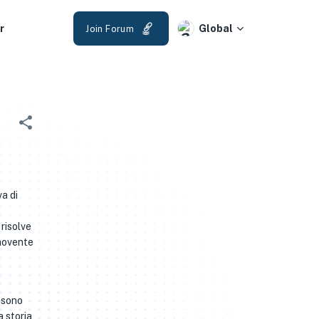
r
Global
Join Forum
a di
e
 risolve
mmovente
 sono
a storia