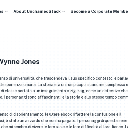
es
About UnchainedStack
Become a Corporate Membe
 Wynne Jones
nso di universalità, che trascendeva il suo specifico contesto, e parlav
l’esperienza umana. La storia era un rompicapo, scaricare complesso 
ga di classe portato a un inseguimento a zig-zag, come un detective che
sto. I personaggi sono affascinanti, e la storia è allo stesso tempo co
senso di disorientamento, leggere ebook riflettere la confusione e il
sì, è stato un azzardo che non ha pagato. I personaggi di questa serie
, che mi sembra di vivere le loro gioie e le loro difficoltà al loro fianco. L