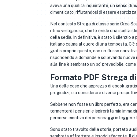
aveva una qualità inquietante, un senso di ma
dimenticato, rifiutandosi di essere esorcizza
Nel contesto Strega di classe serie Orca Soun
ritmo vertiginoso, che lo rende una scelta idea
della sedia. In definitiva, è stato il silenzio
italiano calma al cuore di una tempesta. C’è 
gratis proprio questo, con un flusso narrativ
rispondendo a domande e sollevando nuove in 
alla fine è sembrato un po’ prevedibile, come
Formato PDF Strega di
Una delle cose che apprezzo di ebook gratis li
pregiudizi, e a considerare diverse prospetti
Sebbene non fosse un libro perfetto, era cer
tormenterà i pensieri e ispirerà la mia immag
percorso emotivo dei personaggi in leggere l
Sono stato travolto dalla storia, portato aud
sembrata affrettata e insoddisfacente. Il di