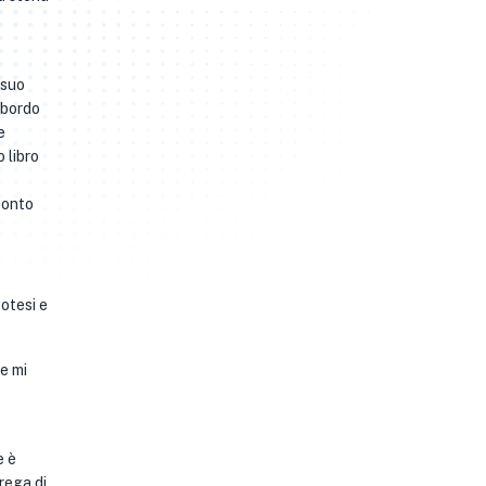
 suo
l bordo
e
 libro
conto
potesi e
e mi
e è
rega di