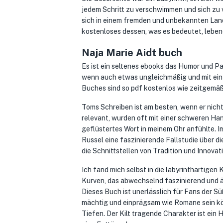
jedem Schritt zu verschwimmen und sich zu ve
sich in einem fremden und unbekannten Land
kostenloses dessen, was es bedeutet, lebend
Naja Marie Aidt buch
Es ist ein seltenes ebooks das Humor und Pa
wenn auch etwas ungleichmäßig und mit ein
Buches sind so pdf kostenlos wie zeitgemäß, 
Toms Schreiben ist am besten, wenn er nich
relevant, wurden oft mit einer schweren Han
geflüstertes Wort in meinem Ohr anfühlte. Im
Russel eine faszinierende Fallstudie über di
die Schnittstellen von Tradition und Innova
Ich fand mich selbst in die labyrinthartige
Kurven, das abwechselnd faszinierend und ärg
Dieses Buch ist unerlässlich für Fans der S
mächtig und einprägsam wie Romane sein kö
Tiefen. Der Kilt tragende Charakter ist ein H