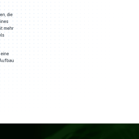
en, die
Eines
it mehr
els
 eine
 Aufbau