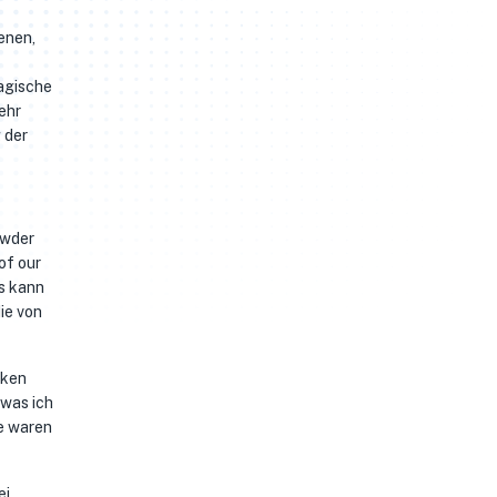
enen,
magische
ehr
 der
owder
of our
es kann
ie von
nken
 was ich
re waren
ei