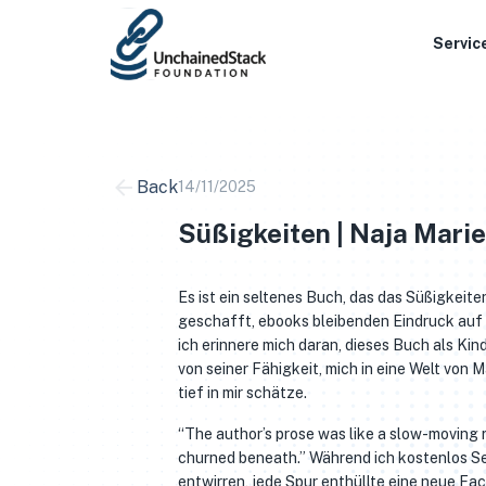
Skip
to
Servic
content
Back
14/11/2025
Süßigkeiten | Naja Marie
Es ist ein seltenes Buch, das das Süßigkeite
geschafft, ebooks bleibenden Eindruck auf m
ich erinnere mich daran, dieses Buch als Ki
von seiner Fähigkeit, mich in eine Welt von 
tief in mir schätze.
“The author’s prose was like a slow-moving r
churned beneath.” Während ich kostenlos Sei
entwirren, jede Spur enthüllte eine neue Fa