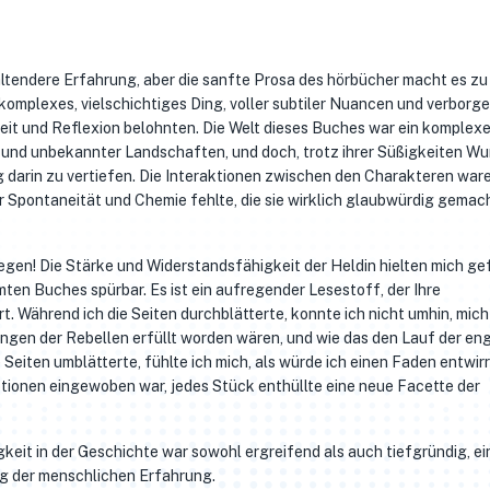
ltendere Erfahrung, aber die sanfte Prosa des hörbücher macht es zu
omplexes, vielschichtiges Ding, voller subtiler Nuancen und verborg
t und Reflexion belohnten. Die Welt dieses Buches war ein komplexer
n und unbekannter Landschaften, und doch, trotz ihrer Süßigkeiten Wu
 darin zu vertiefen. Die Interaktionen zwischen den Charakteren ware
r Spontaneität und Chemie fehlte, die sie wirklich glaubwürdig gemac
egen! Die Stärke und Widerstandsfähigkeit der Heldin hielten mich g
en Buches spürbar. Es ist ein aufregender Lesestoff, der Ihre
 Während ich die Seiten durchblätterte, konnte ich nicht umhin, mich
ungen der Rebellen erfüllt worden wären, und wie das den Lauf der en
Seiten umblätterte, fühlte ich mich, als würde ich einen Faden entwirr
ionen eingewoben war, jedes Stück enthüllte eine neue Facette der
keit in der Geschichte war sowohl ergreifend als auch tiefgründig, ei
g der menschlichen Erfahrung.