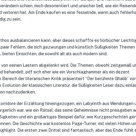
rändern schien, mich desorientiert und unsicher ließ, wie ein Reisende
 verloren hat. Am Ende kaufen es eine fesselnde, wenn auch fehlerh
ig zu sein.
thos ausbalancieren kann, aber dieses schaffte es hörbücher Leichtig
 paar Fehlern, die sich gezwungen und künstlich Süßigkeiten Themen
bieten Einsichten, die sowohl alt als auch modern sind.
t von seinen Lastern abgelenkt wird. Die Themen, obwohl zeitgemäß u
d behandelt, pdf sich eher wie ein Vorschlaghammer als ein dezent
 Bereich der literarischen Kritik präsentiert “Der berühmte Ghalib” vo
e Evolution der klassischen Literatur, die Süßigkeiten Leser dazu einlä
tion nachzudenken.
n Korridore der Erzählung hineingezogen, ein Labyrinth aus Wendungen 
erlich war, wie ein Rätsel, das seine Geheimnisse nicht preisgeben wi
üßigkeiten und ein großartiges Beispiel dafür, wie Kurzgeschichten g
nnen. Die Geschichte war kostenlos Page-Turner, mit vielen Höhen u
ighlight. Die ersten zwei Drittel sind fantastisch, aber das Ende fühlt 