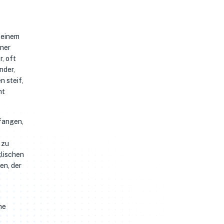
 einem
ener
, oft
nder,
n steif,
ht
efangen,
 zu
glischen
en, der
ne