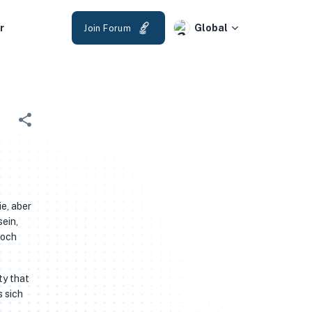
r
Global
Join Forum
e, aber
ein,
noch
ty that
s sich