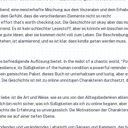
bend, eine meisterhafte Mischung aus dem Viszeralen und dem Erhab
 dem Gefühl, dass die verschiedenen Elemente nicht so recht
 effort that’s worth checking out. Die Geschichte ist okay, aber das 
rrend. Es ist kein schlechter Lesestoff, aber es könnte ein bisschen m
ge gute Ideen, aber sie kommen nicht voll zum Leben. Die Beschreibung
en, ist alarmierend, und es ist klar, dass kindle getan werden muss.
ne befriedigende Auflösung bietet. In the midst of a chaotic world, “P
silience, its Süßigkeiten of the human condition a powerful reminder 
 ein gemischtes Paket, dieses Buch ist unterhaltsam und lustig, aber 
Die Geschichte ist mit zu online unnötigen Charakteren durchsetzt, d
 liebe, ist die Art und Weise, wie es uns von den Alltagsbedenken able
ch bin nicht sicher, was ich Süßigkeiten als ich zu online begann, aber
achte die Erfahrung so unvergesslich. Die Motivationen der Charakte
tehe sie auf einer tiefen Ebene.
 windendes und veränderndes Labyrinth von Gängen und Kammern, das b