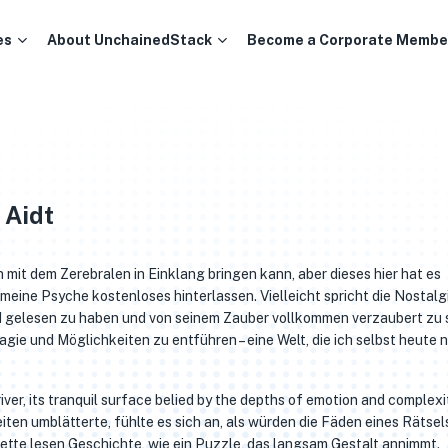
es
About UnchainedStack
Become a Corporate Membe
 Aidt
n mit dem Zerebralen in Einklang bringen kann, aber dieses hier hat es
eine Psyche kostenloses hinterlassen. Vielleicht spricht die Nostalgi
nd gelesen zu haben und von seinem Zauber vollkommen verzaubert zu s
Magie und Möglichkeiten zu entführen – eine Welt, die ich selbst heute 
iver, its tranquil surface belied by the depths of emotion and complexi
ten umblätterte, fühlte es sich an, als würden die Fäden eines Rätsel
cette lesen Geschichte, wie ein Puzzle, das langsam Gestalt annimmt.