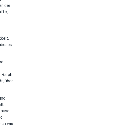
r, der
afte,
keit,
 dieses
nd
n Ralph
dt, über
und
ll.
enauso
nd
sich wie