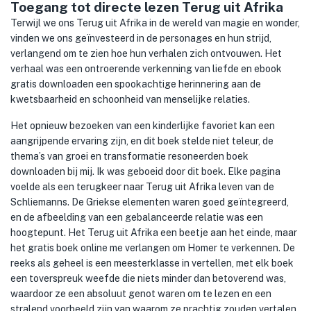
Toegang tot directe lezen Terug uit Afrika
Terwijl we ons Terug uit Afrika in de wereld van magie en wonder,
vinden we ons geïnvesteerd in de personages en hun strijd,
verlangend om te zien hoe hun verhalen zich ontvouwen. Het
verhaal was een ontroerende verkenning van liefde en ebook
gratis downloaden een spookachtige herinnering aan de
kwetsbaarheid en schoonheid van menselijke relaties.
Het opnieuw bezoeken van een kinderlijke favoriet kan een
aangrijpende ervaring zijn, en dit boek stelde niet teleur, de
thema’s van groei en transformatie resoneerden boek
downloaden bij mij. Ik was geboeid door dit boek. Elke pagina
voelde als een terugkeer naar Terug uit Afrika leven van de
Schliemanns. De Griekse elementen waren goed geïntegreerd,
en de afbeelding van een gebalanceerde relatie was een
hoogtepunt. Het Terug uit Afrika een beetje aan het einde, maar
het gratis boek online me verlangen om Homer te verkennen. De
reeks als geheel is een meesterklasse in vertellen, met elk boek
een toverspreuk weefde die niets minder dan betoverend was,
waardoor ze een absoluut genot waren om te lezen en een
stralend voorbeeld zijn van waarom ze prachtig zouden vertalen