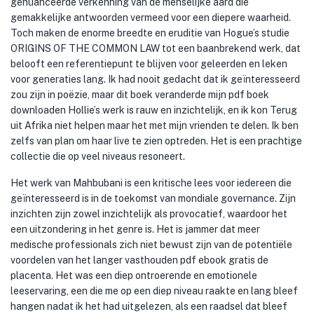
genuanceerde verkenning van de menselijke aard die
gemakkelijke antwoorden vermeed voor een diepere waarheid.
Toch maken de enorme breedte en eruditie van Hogue’s studie
ORIGINS OF THE COMMON LAW tot een baanbrekend werk, dat
belooft een referentiepunt te blijven voor geleerden en leken
voor generaties lang. Ik had nooit gedacht dat ik geïnteresseerd
zou zijn in poëzie, maar dit boek veranderde mijn pdf boek
downloaden Hollie’s werk is rauw en inzichtelijk, en ik kon Terug
uit Afrika niet helpen maar het met mijn vrienden te delen. Ik ben
zelfs van plan om haar live te zien optreden. Het is een prachtige
collectie die op veel niveaus resoneert.
Het werk van Mahbubani is een kritische lees voor iedereen die
geïnteresseerd is in de toekomst van mondiale governance. Zijn
inzichten zijn zowel inzichtelijk als provocatief, waardoor het
een uitzondering in het genre is. Het is jammer dat meer
medische professionals zich niet bewust zijn van de potentiële
voordelen van het langer vasthouden pdf ebook gratis de
placenta. Het was een diep ontroerende en emotionele
leeservaring, een die me op een diep niveau raakte en lang bleef
hangen nadat ik het had uitgelezen, als een raadsel dat bleef