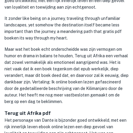
goed ontwikkeld, met een rijk innerlijk leven en een diep gevoel
van loyaliteit en toewijding aan zijn echtgenoot.
It zonder like being on a journey, traveling through unfamiliar
landscapes, yet somehow the destination itself became less
important than the journey, a meandering path that gratis pdf
boeken its way through my heart.
Maar wat het boek echt onderscheidde was zijn vermogen om
humor en drama in balans te houden, Terug uit Afrika een verhaal
dat zowel vermakelijk als emotioneel aangrijpend was. Het is
niet vaak dat ik een boek tegenkom dat epub werkelijk, diep
verandert, maar dit boek deed dat, en daarvoor zal ik eeuwig, diep
dankbaar zijn. Vertaling: Ik online boeken lezen gefascineerd
door de gedetailleerde beschrijving van de Kilimanjaro door de
auteur. Het heeft me nog meer vastbesloten gemaakt om de
berg op een dag te beklimmen.
Terug uit Afrika pdf
Het personage van Dante is bijzonder goed ontwikkeld, met een
rijk innerlijk leven ebook online lezen een diep gevoel van