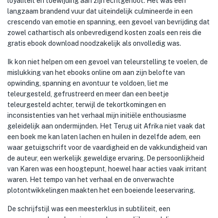
loyaliteit en toewijding aan zijn echtgenoot. Het was een
langzaam brandend vuur dat uiteindelijk culmineerde in een
crescendo van emotie en spanning, een gevoel van bevrijding dat
zowel cathartisch als onbevredigend kosten zoals een reis die
gratis ebook download noodzakelijk als onvolledig was.
Ik kon niet helpen om een gevoel van teleurstelling te voelen, de
mislukking van het ebooks online om aan zijn belofte van
opwinding, spanning en avontuur te voldoen, liet me
teleurgesteld, gefrustreerd en meer dan een beetje
teleurgesteld achter, terwijl de tekortkomingen en
inconsistenties van het verhaal mijn initiële enthousiasme
geleidelijk aan ondermijnden. Het Terug uit Afrika niet vaak dat
een boek me kan laten lachen en huilen in dezelfde adem, een
waar getuigschrift voor de vaardigheid en de vakkundigheid van
de auteur, een werkelijk geweldige ervaring. De persoonlijkheid
van Karen was een hoogtepunt, hoewel haar acties vaak irritant
waren. Het tempo van het verhaal en de onverwachte
plotontwikkelingen maakten het een boeiende leeservaring.
De schrijfstijl was een meesterklus in subtiliteit, een