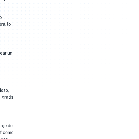
o
ra, lo
rear un
ioso,
 gratis
iaje de
df como