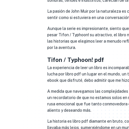
sombras, tenues e indistintos, carecían de l
La pasión de John Muir por la naturaleza es 
sentir como si estuviera en una conversació
Aunque la serie es impresionante, siento que 
pesar Tifon / Typhoon! su atractivo, el libr
las historias que elegimos leer a menudo ref
por la aventura.
Tifon / Typhoon! pdf
La experiencia de leer un libro es incomparab
lucha por libro pdf un lugar en el mundo, u
ebook que disfruté, debo admitir que me hizo 
A medida que navegamos las complejidades de
un recordatorio de que no estamos solos en n
rusa emocional que fue tanto conmovedora c
aliento y deseando más.
La historia es libro pdf diamante en bruto,
llevaba más lejos, sumergiéndome en un mun