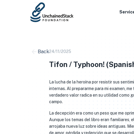
Skip
to
Servic
content
Back
24/11/2025
Tifon / Typhoon! (Spanis
La lucha de la heroína por resistir sus sent
internas. Al prepararme para mi examen, me t
verdadero valor radica en su utilidad como 
campo.
La decepción era como un peso que me oprimí
Aunque los temas del libro eran familiares, 
arrojaba nueva luz sobre ideas antiguas. Mie
de amor, pérdida y redención que se desarrol