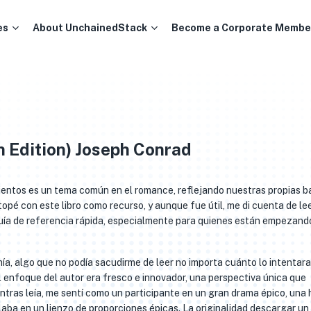
es
About UnchainedStack
Become a Corporate Membe
h Edition) Joseph Conrad
imientos es un tema común en el romance, reflejando nuestras propias b
opé con este libro como recurso, y aunque fue útil, me di cuenta de le
guía de referencia rápida, especialmente para quienes están empezando
a, algo que no podía sacudirme de leer no importa cuánto lo intentara
el enfoque del autor era fresco e innovador, una perspectiva única que
ntras leía, me sentí como un participante en un gran drama épico, una h
laba en un lienzo de proporciones épicas. La originalidad descargar un 