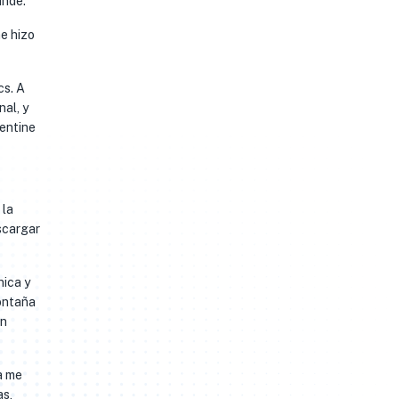
ande.
me hizo
cs. A
nal, y
lentine
 la
scargar
nica y
montaña
in
a me
as,