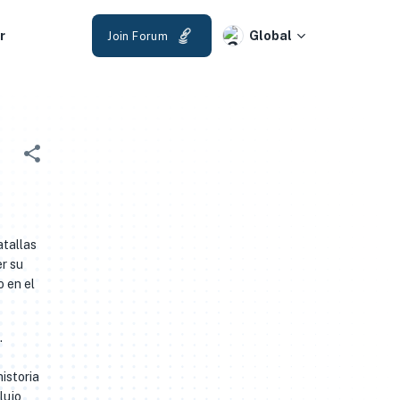
r
Global
Join Forum
atallas
er su
 en el
.
istoria
lujo