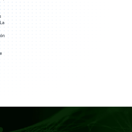
s
 La
ión
de