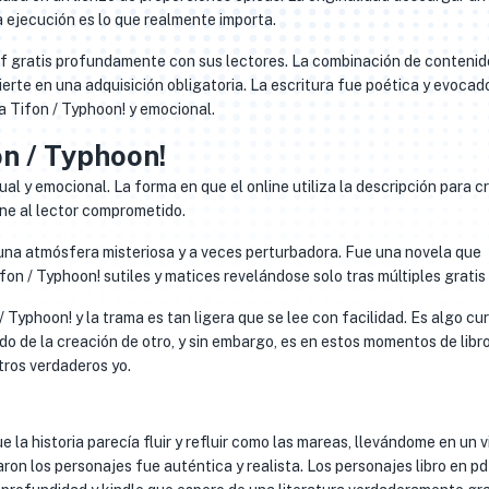
a ejecución es lo que realmente importa.
df gratis profundamente con sus lectores. La combinación de contenid
vierte en una adquisición obligatoria. La escritura fue poética y evocado
a Tifon / Typhoon! y emocional.
n / Typhoon!
isual y emocional. La forma en que el online utiliza la descripción para c
ene al lector comprometido.
 una atmósfera misteriosa y a veces perturbadora. Fue una novela que
n / Typhoon! sutiles y matices revelándose solo tras múltiples gratis
Typhoon! y la trama es tan ligera que se lee con facilidad. Es algo cur
do de la creación de otro, y sin embargo, es en estos momentos de libro
tros verdaderos yo.
la historia parecía fluir y refluir como las mareas, llevándome en un v
ron los personajes fue auténtica y realista. Los personajes libro en p