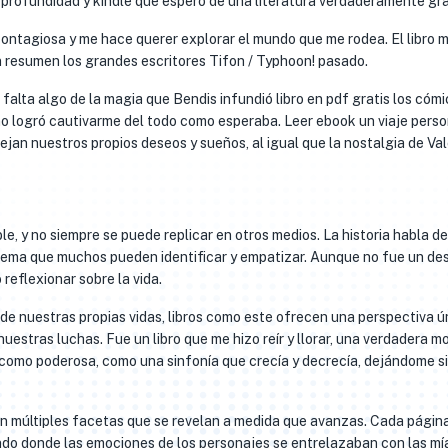
a profundidad y kindle que espero de una literatura verdaderamente gr
contagiosa y me hace querer explorar el mundo que me rodea. El libro 
n resumen los grandes escritores Tifon / Typhoon! pasado.
falta algo de la magia que Bendis infundió libro en pdf gratis los cómi
o no logró cautivarme del todo como esperaba. Leer ebook un viaje perso
lejan nuestros propios deseos y sueños, al igual que la nostalgia de Va
le, y no siempre se puede replicar en otros medios. La historia habla de
n tema que muchos pueden identificar y empatizar. Aunque no fue un de
reflexionar sobre la vida.
 nuestras propias vidas, libros como este ofrecen una perspectiva ú
uestras luchas. Fue un libro que me hizo reír y llorar, una verdadera 
omo poderosa, como una sinfonía que crecía y decrecía, dejándome s
 con múltiples facetas que se revelan a medida que avanzas. Cada págin
do donde las emociones de los personajes se entrelazaban con las mí