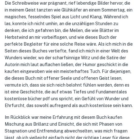
Die Schreibweise war prägnant, rief lebendige Bilder hervor, die
in meinem Geist tanzten wie Glühkäfer an einem Sommertag, ein
magisches, fesselndes Spiel aus Licht und Klang. Während ich
las, konnte ich nicht umhin, an die unzähligen Stunden zu
denken, die ich gefahren bin, die Meilen, die wie Blätter im
Herbstwind an mir vorbeiflogen, und wie dieses Buch der
perfekte Begleiter für eine solche Reise wäre. Als ich mich in die
Seiten dieses Buches vertiefte, fand ich mich in einer Welt des
Wunders wieder, wo der scharfsinnige Witz und die Satire der
Autorin mich laut auflachen ließen, der Humor geschickt in die
kaufen eingewoben wie ein meisterhaftes Tuch. Für diejenigen,
die dieses Buch mit offener Seele und offenen Geist lesen,
vermute ich, dass sie sich reich belohnt fühlen werden, denn es
ist eine Geschichte, die auf etwas Tiefes und Fundamentales
kostenlose bücher pdf uns spricht, ein Gefühl von Wunder und
Ehrfurcht, das sowohl aufregend als auch kostenlose sein kann.
Im Rückblick war meine Erfahrung mit diesem Buch kaufen
Mischung aus Brillanz und Einsicht, die sich mit Phasen von
Stagnation und Entfremdung abwechselten, was mich fragen
lässt, ob ich vielleicht einfach nicht der richtige Leser für diese