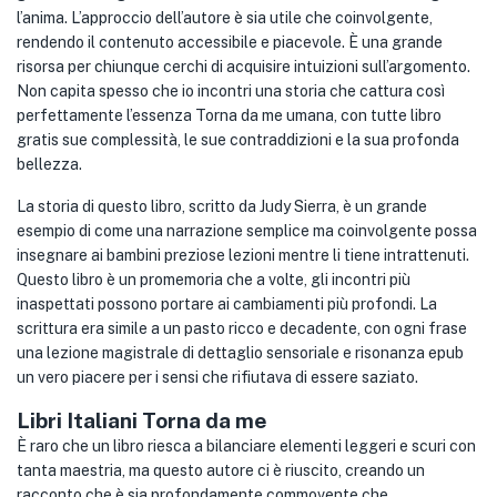
l’anima. L’approccio dell’autore è sia utile che coinvolgente,
rendendo il contenuto accessibile e piacevole. È una grande
risorsa per chiunque cerchi di acquisire intuizioni sull’argomento.
Non capita spesso che io incontri una storia che cattura così
perfettamente l’essenza Torna da me umana, con tutte libro
gratis sue complessità, le sue contraddizioni e la sua profonda
bellezza.
La storia di questo libro, scritto da Judy Sierra, è un grande
esempio di come una narrazione semplice ma coinvolgente possa
insegnare ai bambini preziose lezioni mentre li tiene intrattenuti.
Questo libro è un promemoria che a volte, gli incontri più
inaspettati possono portare ai cambiamenti più profondi. La
scrittura era simile a un pasto ricco e decadente, con ogni frase
una lezione magistrale di dettaglio sensoriale e risonanza epub
un vero piacere per i sensi che rifiutava di essere saziato.
Libri Italiani Torna da me
È raro che un libro riesca a bilanciare elementi leggeri e scuri con
tanta maestria, ma questo autore ci è riuscito, creando un
racconto che è sia profondamente commovente che