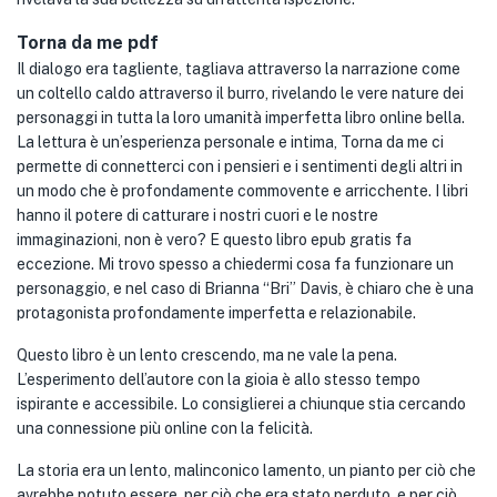
Torna da me pdf
Il dialogo era tagliente, tagliava attraverso la narrazione come
un coltello caldo attraverso il burro, rivelando le vere nature dei
personaggi in tutta la loro umanità imperfetta libro online bella.
La lettura è un’esperienza personale e intima, Torna da me ci
permette di connetterci con i pensieri e i sentimenti degli altri in
un modo che è profondamente commovente e arricchente. I libri
hanno il potere di catturare i nostri cuori e le nostre
immaginazioni, non è vero? E questo libro epub gratis fa
eccezione. Mi trovo spesso a chiedermi cosa fa funzionare un
personaggio, e nel caso di Brianna “Bri” Davis, è chiaro che è una
protagonista profondamente imperfetta e relazionabile.
Questo libro è un lento crescendo, ma ne vale la pena.
L’esperimento dell’autore con la gioia è allo stesso tempo
ispirante e accessibile. Lo consiglierei a chiunque stia cercando
una connessione più online con la felicità.
La storia era un lento, malinconico lamento, un pianto per ciò che
avrebbe potuto essere, per ciò che era stato perduto, e per ciò