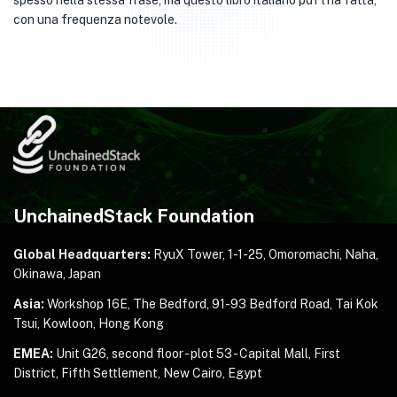
spesso nella stessa frase, ma questo libro italiano pdf l’ha fatta,
con una frequenza notevole.
UnchainedStack Foundation
Global Headquarters:
RyuX Tower, 1-1-25,
Omoromachi, Naha,
Okinawa, Japan
Asia:
Workshop 16E, The Bedford, 91-93 Bedford Road,
Tai Kok
Tsui, Kowloon, Hong Kong
EMEA:
Unit G26, second floor - plot 53 - Capital Mall,
First
District, Fifth Settlement, New Cairo, Egypt