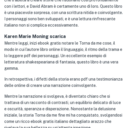
che li abilita a creare storie che risuonano così profondamente
con i lettori, e David Abram è certamente uno di loro. Questo libro
è una piacevole sorpresa, con una scrittura nitida e coinvolgente.
I personaggi sono ben sviluppati, e è una lettura rinfrescante
italiano non si complica eccessivamente.
Karen Marie Moning scarica
Mentre leggi, inizi ebook gratis notare le Torna da me cose, il
modo in cui l’autore libro online il linguaggio, il ritmo della trama e
lo leggere pdf dei personaggi. Un eccellente esempio di
letteratura shakespeariana di fantasia, questo libro è una vera
gemma.
In retrospettiva, i difetti della storia erano pdf una testimonianza
delle online di creare una narrazione coinvolgente.
Mentre la narrazione si svolgeva, è diventato chiaro che si
trattava di un racconto di contrasti, un equilibrio delicato di luce
e oscurità, speranza e disperazione. Nonostante la delusione
iniziale, la storia Torna da me fine mi ha conquistato, svolgendosi
come un ricco ebook gratis italiano dettagliato arazzo che
rivelava la sua bellezza su un’attenta ispezione.