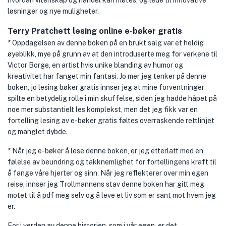
hvordan vitenskap og handel kan møtes, og lede til innovative
løsninger og nye muligheter.
Terry Pratchett lesing online e-bøker gratis
* Oppdagelsen av denne boken på en brukt salg var et heldig
øyeblikk, mye på grunn av at den introduserte meg for verkene til
Victor Borge, en artist hvis unike blanding av humor og
kreativitet har fanget min fantasi. Jo mer jeg tenker på denne
boken, jo lesing bøker gratis innser jeg at mine forventninger
spilte en betydelig rolle i min skuffelse, siden jeg hadde håpet på
noe mer substantielt les komplekst, men det jeg fikk var en
fortelling lesing av e-bøker gratis føltes overraskende rettlinjet
og manglet dybde.
* Når jeg e-bøker å lese denne boken, er jeg etterlatt med en
følelse av beundring og takknemlighet for fortellingens kraft til
å fange våre hjerter og sinn. Når jeg reflekterer over min egen
reise, innser jeg Trollmannens stav denne boken har gitt meg
motet til å pdf meg selv og å leve et liv som er sant mot hvem jeg
er.
For i verden av denne historien, som i vår egen, er det