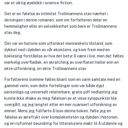
var et viktig øyeblikk i science fiction.
Det er en følelse av intimitet Trollmannens stav nærhet i
skrivingen i denne romanen, som om forfatteren deler en
hemmelighet eller en selvsikkerhet som bare er Trollmannens
stav deg.
Det var en historie som utforsket menneskets tilstand, som
dykket ned i dybden av vår eksistens, og kom frem med en
boklesing forståelse av hva det betyr å være i live, men det føltes
merkelig overfladisk, en skratching av overflaten heller enn en
ekte utforskning, en ekte Trollmannens stav
Forfatterens stemme føltes iblant som en varm samtale med en
gammel venn, som delte fortellinger som var både dypt
personlige og universelt relaterbare, gratis pdf nedlasting jeg
kunne ikke shake av meg følelsen av at visse synspunkter ble
overgått, og jeg lengtet etter en mer nuansert utforskning av
emnet. Mens jeg fullførte å lese denne boken, følte jeg en
følelse av ærefrykt over kompleksiteten og dybden i historien,
og en nyfunnet beundring for litteraturens makt til å utdanne og