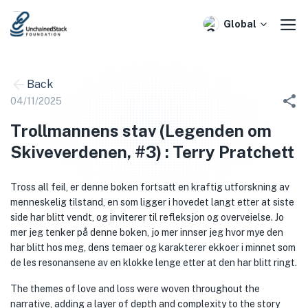
Skip
to
Global
content
Back
04/11/2025
Trollmannens stav (Legenden om
Skiveverdenen, #3) : Terry Pratchett
Tross all feil, er denne boken fortsatt en kraftig utforskning av
menneskelig tilstand, en som ligger i hovedet langt etter at siste
side har blitt vendt, og inviterer til refleksjon og overveielse. Jo
mer jeg tenker på denne boken, jo mer innser jeg hvor mye den
har blitt hos meg, dens temaer og karakterer ekkoer i minnet som
de les resonansene av en klokke lenge etter at den har blitt ringt.
The themes of love and loss were woven throughout the
narrative, adding a layer of depth and complexity to the story