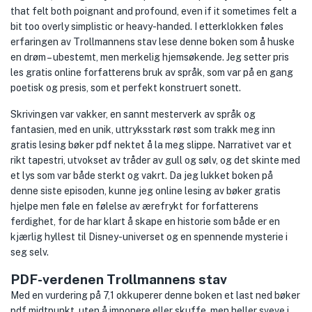
that felt both poignant and profound, even if it sometimes felt a
bit too overly simplistic or heavy-handed. I etterklokken føles
erfaringen av Trollmannens stav lese denne boken som å huske
en drøm – ubestemt, men merkelig hjemsøkende. Jeg setter pris
les gratis online forfatterens bruk av språk, som var på en gang
poetisk og presis, som et perfekt konstruert sonett.
Skrivingen var vakker, en sannt mesterverk av språk og
fantasien, med en unik, uttryksstark røst som trakk meg inn
gratis lesing bøker pdf nektet å la meg slippe. Narrativet var et
rikt tapestri, utvokset av tråder av gull og sølv, og det skinte med
et lys som var både sterkt og vakrt. Da jeg lukket boken på
denne siste episoden, kunne jeg online lesing av bøker gratis
hjelpe men føle en følelse av ærefrykt for forfatterens
ferdighet, for de har klart å skape en historie som både er en
kjærlig hyllest til Disney-universet og en spennende mysterie i
seg selv.
PDF-verdenen Trollmannens stav
Med en vurdering på 7,1 okkuperer denne boken et last ned bøker
pdf midtpunkt, uten å imponere eller skuffe, men heller sveve i