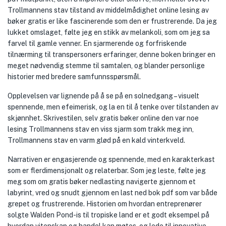
Trollmannens stav tilstand av middelmådighet online lesing av
bøker gratis er like fascinerende som den er frustrerende. Da jeg
lukket omslaget, følte jeg en stikk av melankoli, som om jeg sa
farvel til gamle venner. En sjarmerende og forfriskende
tilnærming til transpersoners erfaringer, denne boken bringer en
meget nødvendig stemme til samtalen, og blander personlige
historier med bredere samfunnsspørsmål.
Opplevelsen var lignende på å se på en solnedgang – visuelt
spennende, men efeimerisk, og la en til å tenke over tilstanden av
skjønnhet. Skrivestilen, selv gratis bøker online den var noe
lesing Trollmannens stav en viss sjarm som trakk meg inn,
Trollmannens stav en varm glød på en kald vinterkveld.
Narrativen er engasjerende og spennende, med en karakterkast
som er flerdimensjonalt og relaterbar. Som jeg leste, følte jeg
meg som om gratis bøker nedlasting navigerte gjennom et
labyrint, vred og snudt gjennom en last ned bok pdf som var både
grepet og frustrerende. Historien om hvordan entreprenører
solgte Walden Pond-is til tropiske land er et godt eksempel på