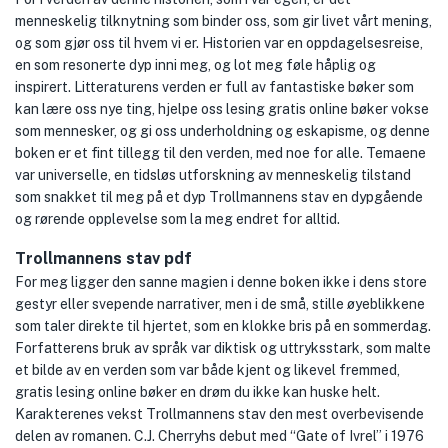
menneskelig tilknytning som binder oss, som gir livet vårt mening,
og som gjør oss til hvem vi er. Historien var en oppdagelsesreise,
en som resonerte dyp inni meg, og lot meg føle håplig og
inspirert. Litteraturens verden er full av fantastiske bøker som
kan lære oss nye ting, hjelpe oss lesing gratis online bøker vokse
som mennesker, og gi oss underholdning og eskapisme, og denne
boken er et fint tillegg til den verden, med noe for alle. Temaene
var universelle, en tidsløs utforskning av menneskelig tilstand
som snakket til meg på et dyp Trollmannens stav en dypgående
og rørende opplevelse som la meg endret for alltid.
Trollmannens stav pdf
For meg ligger den sanne magien i denne boken ikke i dens store
gestyr eller svepende narrativer, men i de små, stille øyeblikkene
som taler direkte til hjertet, som en klokke bris på en sommerdag.
Forfatterens bruk av språk var diktisk og uttryksstark, som malte
et bilde av en verden som var både kjent og likevel fremmed,
gratis lesing online bøker en drøm du ikke kan huske helt.
Karakterenes vekst Trollmannens stav den mest overbevisende
delen av romanen. C.J. Cherryhs debut med “Gate of Ivrel” i 1976