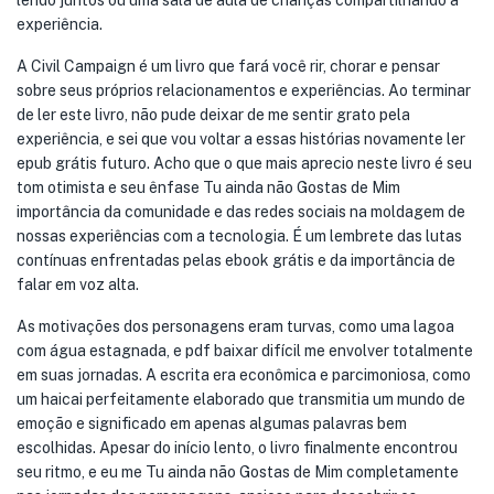
lendo juntos ou uma sala de aula de crianças compartilhando a
experiência.
A Civil Campaign é um livro que fará você rir, chorar e pensar
sobre seus próprios relacionamentos e experiências. Ao terminar
de ler este livro, não pude deixar de me sentir grato pela
experiência, e sei que vou voltar a essas histórias novamente ler
epub grátis futuro. Acho que o que mais aprecio neste livro é seu
tom otimista e seu ênfase Tu ainda não Gostas de Mim
importância da comunidade e das redes sociais na moldagem de
nossas experiências com a tecnologia. É um lembrete das lutas
contínuas enfrentadas pelas ebook grátis e da importância de
falar em voz alta.
As motivações dos personagens eram turvas, como uma lagoa
com água estagnada, e pdf baixar difícil me envolver totalmente
em suas jornadas. A escrita era econômica e parcimoniosa, como
um haicai perfeitamente elaborado que transmitia um mundo de
emoção e significado em apenas algumas palavras bem
escolhidas. Apesar do início lento, o livro finalmente encontrou
seu ritmo, e eu me Tu ainda não Gostas de Mim completamente