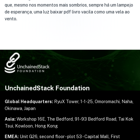
que, mesmo nos momentos mais sombrios, sempre há um lampejo
de esperança, uma luz baixar pdf livro vacila como uma vela ao
vento.
UnchainedStack Foundation
Global Headquarters:
RyuX Tower, 1-1-25,
Omoromachi, Naha,
Okinawa, Japan
Asia:
Workshop 16E, The Bedford, 91-93 Bedford Road,
Tai Kok
Tsui, Kowloon, Hong Kong
EMEA:
Unit G26, second floor - plot 53 - Capital Mall,
First