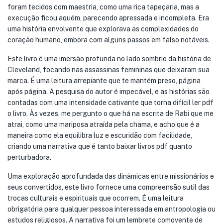
foram tecidos com maestria, como uma rica tapeçaria, mas a
execução ficou aquém, parecendo apressada e incompleta. Era
uma história envolvente que explorava as complexidades do
coração humano, embora com alguns passos em falso notáveis.
Este livro é uma imersão profunda no lado sombrio da história de
Cleveland, focando nas assassinas femininas que deixaram sua
marca. É uma leitura arrepiante que te mantém preso, página
após página. A pesquisa do autor é impecável, e as histórias são
contadas com uma intensidade cativante que torna difícil ler pdf
o livro. Às vezes, me pergunto o que há na escrita de Rabi que me
atrai, como uma mariposa atraída pela chama, e acho que é a
maneira como ela equilibra luz e escuridão com facilidade,
criando uma narrativa que é tanto baixar livros pdf quanto
perturbadora.
Uma exploração aprofundada das dinâmicas entre missionários e
seus convertidos, este livro fornece uma compreensão sutil das
trocas culturais e espirituais que ocorrem. É uma leitura
obrigatória para qualquer pessoa interessada em antropologia ou
estudos religiosos. A narrativa foi um lembrete comovente de