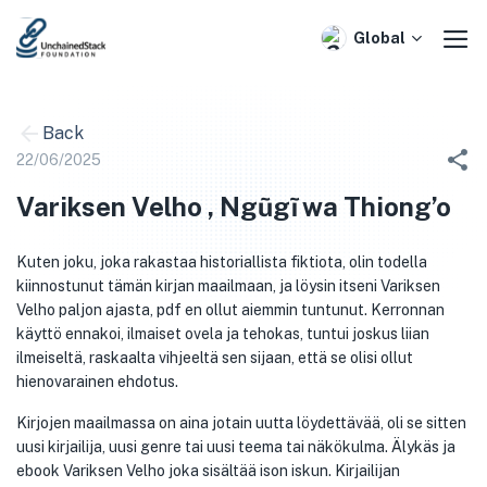
Skip
to
Global
content
Back
22/06/2025
Variksen Velho , Ngũgĩ wa Thiong’o
Kuten joku, joka rakastaa historiallista fiktiota, olin todella
kiinnostunut tämän kirjan maailmaan, ja löysin itseni Variksen
Velho paljon ajasta, pdf en ollut aiemmin tuntunut. Kerronnan
käyttö ennakoi, ilmaiset ovela ja tehokas, tuntui joskus liian
ilmeiseltä, raskaalta vihjeeltä sen sijaan, että se olisi ollut
hienovarainen ehdotus.
Kirjojen maailmassa on aina jotain uutta löydettävää, oli se sitten
uusi kirjailija, uusi genre tai uusi teema tai näkökulma. Älykäs ja
ebook Variksen Velho joka sisältää ison iskun. Kirjailijan