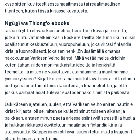
kyse sitten kuvitteellisesta maailmasta tai reaalimaallisen
tilanteen, kuten tässä kirjassa kuvatusta.
Ngũgĩ wa Thiong’o ebooks
lataa oli yhtä elävää kuin unelma, herättäen kuvia ja tunteita,
jotka tuntuivat melkein käsin kosketeltavilta. Se tuntui kuin olisin
osallistunut keskusteluun, vuoropuheluun, joka virtasi finlandia
kirja​ ja luonnollisesti, jokaisen henkilön lisäämällä omansa
näkökulmaa Variksen Velho ääntä. Mikä vetää meitä kirjoihin
kuten tähän, niiden monimutkaisilla ideoilla ja henkisillä
teemoilla, ja miten ne vaikuttavat elämäämme ja maailmamme
ymmärrykseen? Kirjat kuten tämä muistuttavat meitä, että elämä
on täynnä odottamattomia käänteitä ja käännekohtia, ja että
joskus parhaat asiat tulevat epätodennäköisimmistä paikoista.
Jälkikäteen ajatellen, luulen, että Variksen Velho eniten nautin e
kirjat​ kirjasta, oli se, miten se kuljetti minut toiseen aikaan ja
paikkaan, antaen minun paeta arjessa esiintyviä stressiä ja huolia
ja hukkua rikkaasti kuviteltuun maailmaan finlandia kirja​ ja
uteliaisuutta. Salaperäinen oli hyvin suunniteltu, mutta lisäjuonit
olivat hieman tarpeettomia.