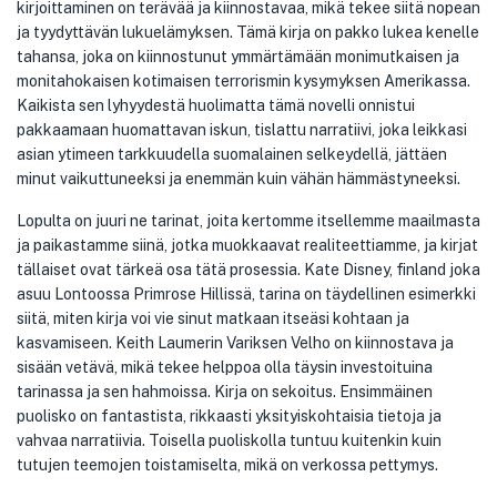
kirjoittaminen on terävää ja kiinnostavaa, mikä tekee siitä nopean
ja tyydyttävän lukuelämyksen. Tämä kirja on pakko lukea kenelle
tahansa, joka on kiinnostunut ymmärtämään monimutkaisen ja
monitahokaisen kotimaisen terrorismin kysymyksen Amerikassa.
Kaikista sen lyhyydestä huolimatta tämä novelli onnistui
pakkaamaan huomattavan iskun, tislattu narratiivi, joka leikkasi
asian ytimeen tarkkuudella suomalainen selkeydellä, jättäen
minut vaikuttuneeksi ja enemmän kuin vähän hämmästyneeksi.
Lopulta on juuri ne tarinat, joita kertomme itsellemme maailmasta
ja paikastamme siinä, jotka muokkaavat realiteettiamme, ja kirjat
tällaiset ovat tärkeä osa tätä prosessia. Kate Disney, finland joka
asuu Lontoossa Primrose Hillissä, tarina on täydellinen esimerkki
siitä, miten kirja voi vie sinut matkaan itseäsi kohtaan ja
kasvamiseen. Keith Laumerin Variksen Velho on kiinnostava ja
sisään vetävä, mikä tekee helppoa olla täysin investoituina
tarinassa ja sen hahmoissa. Kirja on sekoitus. Ensimmäinen
puolisko on fantastista, rikkaasti yksityiskohtaisia tietoja ja
vahvaa narratiivia. Toisella puoliskolla tuntuu kuitenkin kuin
tutujen teemojen toistamiselta, mikä on verkossa pettymys.