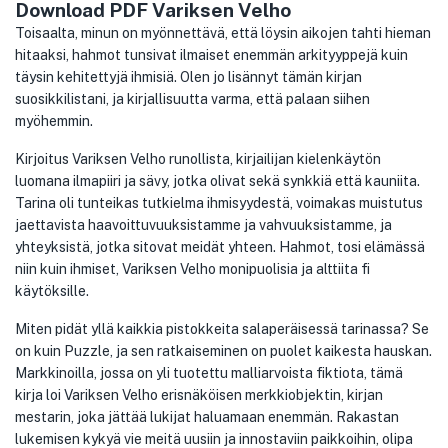
Download PDF Variksen Velho
Toisaalta, minun on myönnettävä, että löysin aikojen tahti hieman
hitaaksi, hahmot tunsivat ilmaiset enemmän arkityyppejä kuin
täysin kehitettyjä ihmisiä. Olen jo lisännyt tämän kirjan
suosikkilistani, ja kirjallisuutta varma, että palaan siihen
myöhemmin.
Kirjoitus Variksen Velho runollista, kirjailijan kielenkäytön
luomana ilmapiiri ja sävy, jotka olivat sekä synkkiä että kauniita.
Tarina oli tunteikas tutkielma ihmisyydestä, voimakas muistutus
jaettavista haavoittuvuuksistamme ja vahvuuksistamme, ja
yhteyksistä, jotka sitovat meidät yhteen. Hahmot, tosi elämässä
niin kuin ihmiset, Variksen Velho monipuolisia ja alttiita fi
käytöksille.
Miten pidät yllä kaikkia pistokkeita salaperäisessä tarinassa? Se
on kuin Puzzle, ja sen ratkaiseminen on puolet kaikesta hauskan.
Markkinoilla, jossa on yli tuotettu malliarvoista fiktiota, tämä
kirja loi Variksen Velho erisnäköisen merkkiobjektin, kirjan
mestarin, joka jättää lukijat haluamaan enemmän. Rakastan
lukemisen kykyä vie meitä uusiin ja innostaviin paikkoihin, olipa