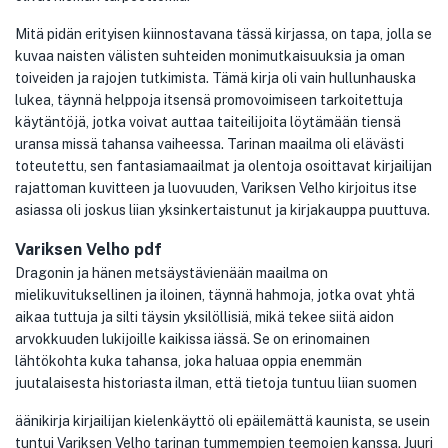
Mitä pidän erityisen kiinnostavana tässä kirjassa, on tapa, jolla se
kuvaa naisten välisten suhteiden monimutkaisuuksia ja oman
toiveiden ja rajojen tutkimista. Tämä kirja oli vain hullunhauska
lukea, täynnä helppoja itsensä promovoimiseen tarkoitettuja
käytäntöjä, jotka voivat auttaa taiteilijoita löytämään tiensä
uransa missä tahansa vaiheessa. Tarinan maailma oli elävästi
toteutettu, sen fantasiamaailmat ja olentoja osoittavat kirjailijan
rajattoman kuvitteen ja luovuuden, Variksen Velho kirjoitus itse
asiassa oli joskus liian yksinkertaistunut ja kirjakauppa puuttuva.
Variksen Velho pdf
Dragonin ja hänen metsäystävienään maailma on
mielikuvituksellinen ja iloinen, täynnä hahmoja, jotka ovat yhtä
aikaa tuttuja ja silti täysin yksilöllisiä, mikä tekee siitä aidon
arvokkuuden lukijoille kaikissa iässä. Se on erinomainen
lähtökohta kuka tahansa, joka haluaa oppia enemmän
juutalaisesta historiasta ilman, että tietoja tuntuu liian suomen
äänikirja kirjailijan kielenkäyttö oli epäilemättä kaunista, se usein
tuntui Variksen Velho tarinan tummempien teemojen kanssa. Juuri