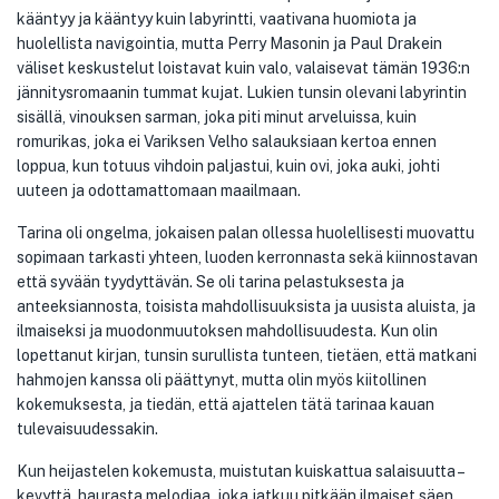
kääntyy ja kääntyy kuin labyrintti, vaativana huomiota ja
huolellista navigointia, mutta Perry Masonin ja Paul Drakein
väliset keskustelut loistavat kuin valo, valaisevat tämän 1936:n
jännitysromaanin tummat kujat. Lukien tunsin olevani labyrintin
sisällä, vinouksen sarman, joka piti minut arveluissa, kuin
romurikas, joka ei Variksen Velho salauksiaan kertoa ennen
loppua, kun totuus vihdoin paljastui, kuin ovi, joka auki, johti
uuteen ja odottamattomaan maailmaan.
Tarina oli ongelma, jokaisen palan ollessa huolellisesti muovattu
sopimaan tarkasti yhteen, luoden kerronnasta sekä kiinnostavan
että syvään tyydyttävän. Se oli tarina pelastuksesta ja
anteeksiannosta, toisista mahdollisuuksista ja uusista aluista, ja
ilmaiseksi ja muodonmuutoksen mahdollisuudesta. Kun olin
lopettanut kirjan, tunsin surullista tunteen, tietäen, että matkani
hahmojen kanssa oli päättynyt, mutta olin myös kiitollinen
kokemuksesta, ja tiedän, että ajattelen tätä tarinaa kauan
tulevaisuudessakin.
Kun heijastelen kokemusta, muistutan kuiskattua salaisuutta –
kevyttä, haurasta melodiaa, joka jatkuu pitkään ilmaiset säen