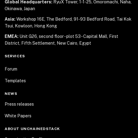
Global Headquarters:
RyuX Tower, 1-1-25,
Omoromachi, Naha,
Okinawa, Japan
Asia:
Workshop 16E, The Bedford, 91-93 Bedford Road,
Tai Kok
Tsui, Kowloon, Hong Kong
EMEA:
Unit G26, second floor - plot 53 - Capital Mall,
First
District, Fifth Settlement, New Cairo, Egypt
SERVICES
Forum
Templates
NEWS
Press releases
White Papers
ABOUT UNCHAINEDSTACK