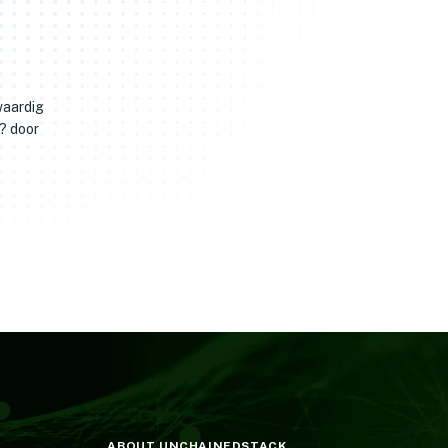
waardig
 ? door
ABOUT UNCHAINEDSTACK