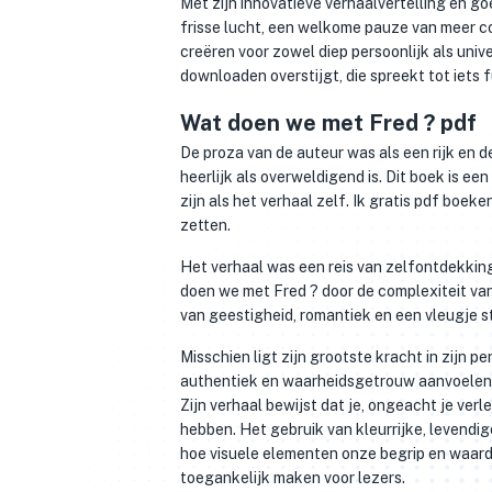
Met zijn innovatieve verhaalvertelling en 
frisse lucht, een welkome pauze van meer co
creëren voor zowel diep persoonlijk als univ
downloaden overstijgt, die spreekt tot iets 
Wat doen we met Fred ? pdf
De proza van de auteur was als een rijk en 
heerlijk als overweldigend is. Dit boek is e
zijn als het verhaal zelf. Ik gratis pdf boek
zetten.
Het verhaal was een reis van zelfontdekking
doen we met Fred ? door de complexiteit van 
van geestigheid, romantiek en een vleugje st
Misschien ligt zijn grootste kracht in zijn
authentiek en waarheidsgetrouw aanvoelen.
Zijn verhaal bewijst dat je, ongeacht je ver
hebben. Het gebruik van kleurrijke, levendi
hoe visuele elementen onze begrip en waard
toegankelijk maken voor lezers.