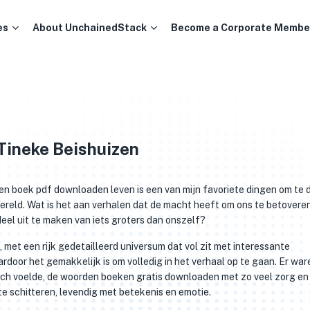
es
About UnchainedStack
Become a Corporate Membe
Tineke Beishuizen
en boek pdf downloaden leven is een van mijn favoriete dingen om te 
wereld. Wat is het aan verhalen dat de macht heeft om ons te betovere
eel uit te maken van iets groters dan onszelf?
met een rijk gedetailleerd universum dat vol zit met interessante
door het gemakkelijk is om volledig in het verhaal op te gaan. Er war
isch voelde, de woorden boeken gratis downloaden met zo veel zorg en
te schitteren, levendig met betekenis en emotie.