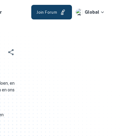
r
Global
Join Forum
doen, en
n en ons
en