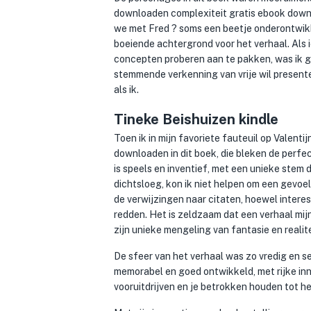
downloaden complexiteit gratis ebook down
we met Fred ? soms een beetje onderontwikke
boeiende achtergrond voor het verhaal. Als i
concepten proberen aan te pakken, was ik gr
stemmende verkenning van vrije wil presente
als ik.
Tineke Beishuizen kindle
Toen ik in mijn favoriete fauteuil op Valent
downloaden in dit boek, die bleken de perfec
is speels en inventief, met een unieke stem 
dichtsloeg, kon ik niet helpen om een gevoel
de verwijzingen naar citaten, hoewel intere
redden. Het is zeldzaam dat een verhaal mij
zijn unieke mengeling van fantasie en realite
De sfeer van het verhaal was zo vredig en s
memorabel en goed ontwikkeld, met rijke inne
vooruitdrijven en je betrokken houden tot he