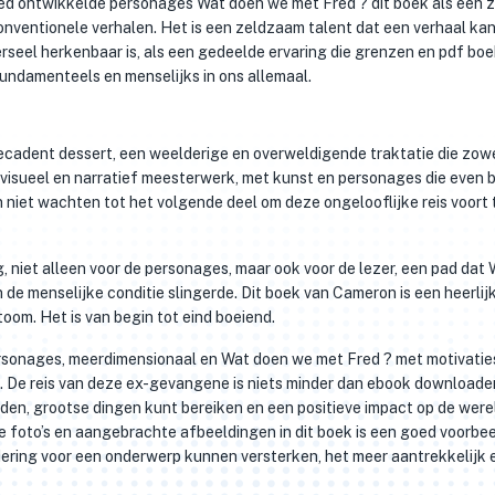
goed ontwikkelde personages Wat doen we met Fred ? dit boek als een 
nventionele verhalen. Het is een zeldzaam talent dat een verhaal ka
erseel herkenbaar is, als een gedeelde ervaring die grenzen en pdf bo
fundamenteels en menselijks in ons allemaal.
decadent dessert, een weelderige en overweldigende traktatie die zow
en visueel en narratief meesterwerk, met kunst en personages die even 
en niet wachten tot het volgende deel om deze ongelooflijke reis voort 
, niet alleen voor de personages, maar ook voor de lezer, een pad dat
de menselijke conditie slingerde. Dit boek van Cameron is een heerlij
oom. Het is van begin tot eind boeiend.
 personages, meerdimensionaal en Wat doen we met Fred ? met motivatie
 De reis van deze ex-gevangene is niets minder dan ebook downloade
leden, grootse dingen kunt bereiken en een positieve impact op de were
ge foto’s en aangebrachte afbeeldingen in dit boek is een goed voorbe
ering voor een onderwerp kunnen versterken, het meer aantrekkelijk 