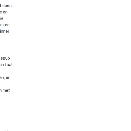
t doen
e en
he
denken
inner
e epub
an taal
en, en
en met