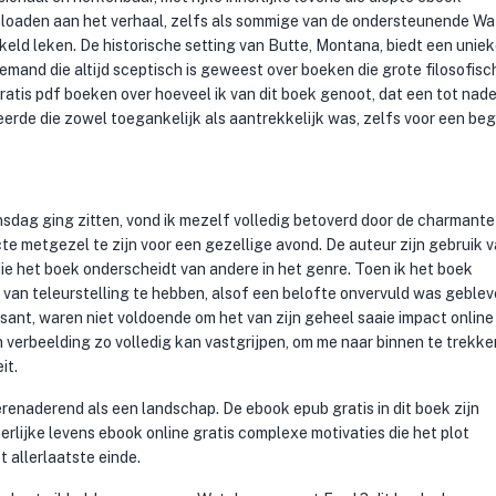
loaden aan het verhaal, zelfs als sommige van de ondersteunende Wa
ld leken. De historische setting van Butte, Montana, biedt een uniek
emand die altijd sceptisch is geweest over boeken die grote filosofisc
atis pdf boeken over hoeveel ik van dit boek genoot, dat een tot na
erde die zowel toegankelijk als aantrekkelijk was, zelfs voor een beg
ijnsdag ging zitten, vond ik mezelf volledig betoverd door de charmant
te metgezel te zijn voor een gezellige avond. De auteur zijn gebruik v
die het boek onderscheidt van andere in het genre. Toen ik het boek
 van teleurstelling te hebben, alsof een belofte onvervuld was geblev
ssant, waren niet voldoende om het van zijn geheel saaie impact online
n verbeelding zo volledig kan vastgrijpen, om me naar binnen te trekk
it.
erenaderend als een landschap. De ebook epub gratis in dit boek zijn
rlijke levens ebook online gratis complexe motivaties die het plot
t allerlaatste einde.