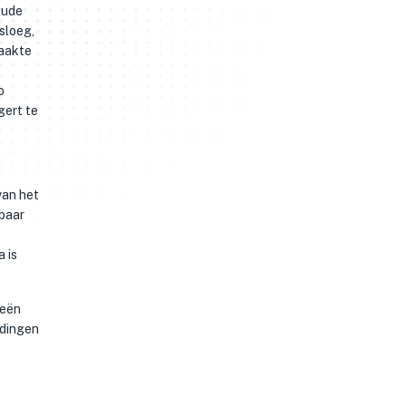
oude
sloeg,
maakte
o
gert te
van het
nbaar
 is
eeën
ndingen