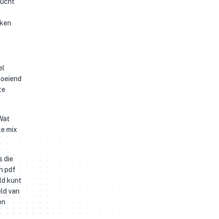
zucht
n
eken
el
boeiend
te
 Wat
ke mix
s die
n pdf
ld kunt
eld van
en