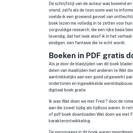
De schrijfstijl van de auteur was boeiend e
vriend, zelfs als de toon soms wat te infor
voelde ik een groeiend gevoel van onthecht
boek lezen me volledig in te zetten voor hu
zorgvuldige research, die een rijke basis bie
levendig, dat het leek alsof ik in het verhaa
eindigen, een fantasie die te echt wordt.
Boeken in PDF gratis 
Als je door de bladzijden van dit boek blad
delen van maaltijden met anderen te Wat doe
aantrekkelijks aan een goed uitgewerkt para
ondertonen en ingewikkelde wereldopbouw, een
digitaal boek gratis
Ik was Wat doen we met Fred ? door de roman
aan die zowel tijdig als tijdloos waren. In r
of pdf boek downloaden Wat doen we met F
karakterontwikkeling.
De personages in dit boek waren meerdimensi