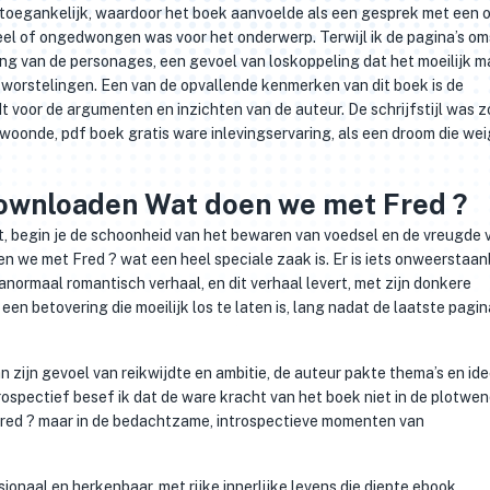
n toegankelijk, waardoor het boek aanvoelde als een gesprek met een 
meel of ongedwongen was voor het onderwerp. Terwijl ik de pagina’s om
ing van de personages, een gevoel van loskoppeling dat het moeilijk 
n worstelingen. Een van de opvallende kenmerken van dit boek is de
dt voor de argumenten en inzichten van de auteur. De schrijfstijl was z
l woonde, pdf boek gratis ware inlevingservaring, als een droom die wei
downloaden Wat doen we met Fred ?
ert, begin je de schoonheid van het bewaren van voedsel en de vreugde 
n we met Fred ? wat een heel speciale zaak is. Er is iets onweerstaa
normaal romantisch verhaal, en dit verhaal levert, met zijn donkere
 betovering die moeilijk los te laten is, lang nadat de laatste pagina
 zijn gevoel van reikwijdte en ambitie, de auteur pakte thema’s en id
etrospectief besef ik dat de ware kracht van het boek niet in de plotwe
red ? maar in de bedachtzame, introspectieve momenten van
onaal en herkenbaar, met rijke innerlijke levens die diepte ebook