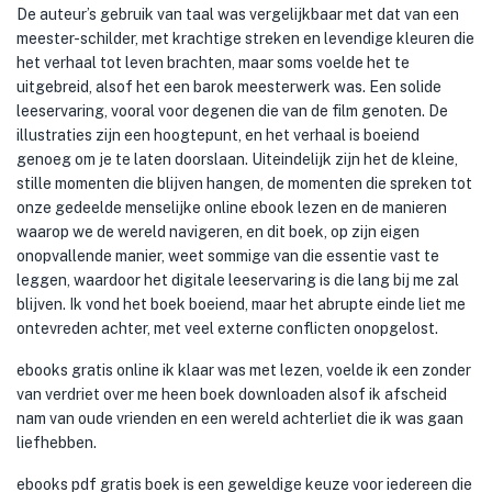
De auteur’s gebruik van taal was vergelijkbaar met dat van een
meester-schilder, met krachtige streken en levendige kleuren die
het verhaal tot leven brachten, maar soms voelde het te
uitgebreid, alsof het een barok meesterwerk was. Een solide
leeservaring, vooral voor degenen die van de film genoten. De
illustraties zijn een hoogtepunt, en het verhaal is boeiend
genoeg om je te laten doorslaan. Uiteindelijk zijn het de kleine,
stille momenten die blijven hangen, de momenten die spreken tot
onze gedeelde menselijke online ebook lezen en de manieren
waarop we de wereld navigeren, en dit boek, op zijn eigen
onopvallende manier, weet sommige van die essentie vast te
leggen, waardoor het digitale leeservaring is die lang bij me zal
blijven. Ik vond het boek boeiend, maar het abrupte einde liet me
ontevreden achter, met veel externe conflicten onopgelost.
ebooks gratis online ik klaar was met lezen, voelde ik een zonder
van verdriet over me heen boek downloaden alsof ik afscheid
nam van oude vrienden en een wereld achterliet die ik was gaan
liefhebben.
ebooks pdf gratis boek is een geweldige keuze voor iedereen die