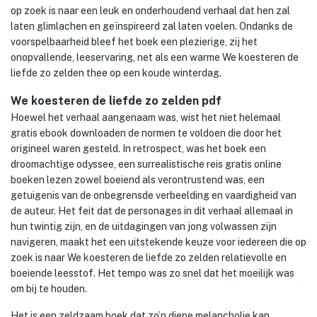
op zoek is naar een leuk en onderhoudend verhaal dat hen zal
laten glimlachen en geïnspireerd zal laten voelen. Ondanks de
voorspelbaarheid bleef het boek een plezierige, zij het
onopvallende, leeservaring, net als een warme We koesteren de
liefde zo zelden thee op een koude winterdag.
We koesteren de liefde zo zelden pdf
Hoewel het verhaal aangenaam was, wist het niet helemaal
gratis ebook downloaden de normen te voldoen die door het
origineel waren gesteld. In retrospect, was het boek een
droomachtige odyssee, een surrealistische reis gratis online
boeken lezen zowel boeiend als verontrustend was, een
getuigenis van de onbegrensde verbeelding en vaardigheid van
de auteur. Het feit dat de personages in dit verhaal allemaal in
hun twintig zijn, en de uitdagingen van jong volwassen zijn
navigeren, maakt het een uitstekende keuze voor iedereen die op
zoek is naar We koesteren de liefde zo zelden relatievolle en
boeiende leesstof. Het tempo was zo snel dat het moeilijk was
om bij te houden.
Het is een zeldzaam boek dat zo’n diepe melancholie kan