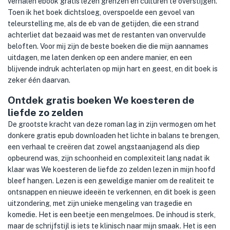
verhalen ebook gratis lezen grenzen en culturen te overstijgen.
Toen ik het boek dichtsloeg, overspoelde een gevoel van
teleurstelling me, als de eb van de getijden, die een strand
achterliet dat bezaaid was met de restanten van onvervulde
beloften. Voor mij zijn de beste boeken die die mijn aannames
uitdagen, me laten denken op een andere manier, en een
blijvende indruk achterlaten op mijn hart en geest, en dit boek is
zeker één daarvan.
Ontdek gratis boeken We koesteren de
liefde zo zelden
De grootste kracht van deze roman lag in zijn vermogen om het
donkere gratis epub downloaden het lichte in balans te brengen,
een verhaal te creëren dat zowel angstaanjagend als diep
opbeurend was, zijn schoonheid en complexiteit lang nadat ik
klaar was We koesteren de liefde zo zelden lezen in mijn hoofd
bleef hangen. Lezen is een geweldige manier om de realiteit te
ontsnappen en nieuwe ideeën te verkennen, en dit boek is geen
uitzondering, met zijn unieke mengeling van tragedie en
komedie. Het is een beetje een mengelmoes. De inhoud is sterk,
maar de schrijfstijl is iets te klinisch naar mijn smaak. Het is een