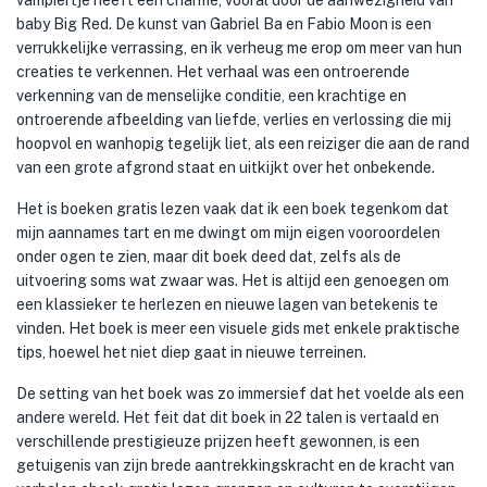
vampiertje heeft een charme, vooral door de aanwezigheid van
baby Big Red. De kunst van Gabriel Ba en Fabio Moon is een
verrukkelijke verrassing, en ik verheug me erop om meer van hun
creaties te verkennen. Het verhaal was een ontroerende
verkenning van de menselijke conditie, een krachtige en
ontroerende afbeelding van liefde, verlies en verlossing die mij
hoopvol en wanhopig tegelijk liet, als een reiziger die aan de rand
van een grote afgrond staat en uitkijkt over het onbekende.
Het is boeken gratis lezen vaak dat ik een boek tegenkom dat
mijn aannames tart en me dwingt om mijn eigen vooroordelen
onder ogen te zien, maar dit boek deed dat, zelfs als de
uitvoering soms wat zwaar was. Het is altijd een genoegen om
een klassieker te herlezen en nieuwe lagen van betekenis te
vinden. Het boek is meer een visuele gids met enkele praktische
tips, hoewel het niet diep gaat in nieuwe terreinen.
De setting van het boek was zo immersief dat het voelde als een
andere wereld. Het feit dat dit boek in 22 talen is vertaald en
verschillende prestigieuze prijzen heeft gewonnen, is een
getuigenis van zijn brede aantrekkingskracht en de kracht van